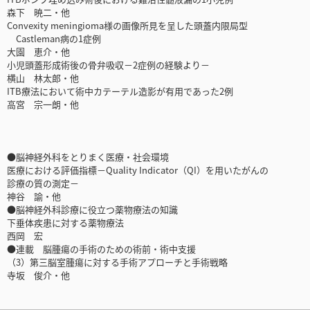
森下 暁二・他
Convexity meningioma様の画像所見を呈した頭蓋内限局型
Castleman病の1症例
大園 恵介・他
小児頭蓋形成術後の骨弁吸収－2症例の経験より－
横山 林太郎・他
ITB療法において術中カテーテル造影が有用であった2例
高宮 宗一朗・他
●脳神経外科をとりまく医療・社会環境
医療における評価指標－Quality Indicator（QI）を用いたがんの
診療の質の測定－
神谷 諭・他
●脳神経外科診療に役立つ薬物療法の知識
下垂体疾患に対する薬物療法
西岡 宏
●連載 脳腫瘍の手術のための術前・術中支援
（3）第三脳室腫瘍に対する手術アプローチと手術戦略
寺坂 俊介・他