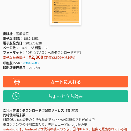
出版社
医学書院
電子版ISSN
1882-1251
電子版発売日
2017/08/28
ページ数
104ページ
判型
B5
フォーマット
PDF（パソコンへのダウンロード不可）
¥2,860
電子版販売価格：
(本体¥2,600＋税10％)
印刷版ISSN
0301-2603
印刷版発行年月
2017/01
カートに入れる
ちょっと立ち読み
ご利用方法
ダウンロード型配信サービス（買切型）
同時使用端末数
3
対応OS
iOS最新の２世代前まで / Android最新の２世代前まで
※コンテンツの使用にあたり、専用ビューアisho.jpが必要
※Androidは、Android２世代前の端末のうち、国内キャリア経由で販売されている端