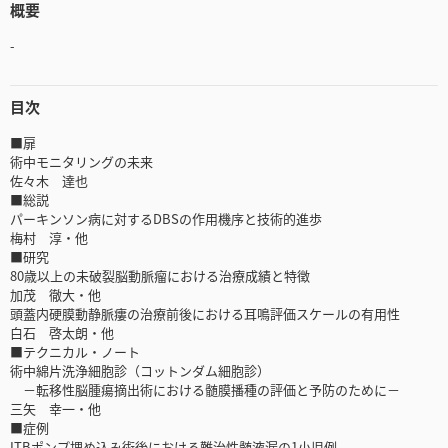
概要
-
目次
■扉
術中モニタリングの未来
佐々木 達也
■総説
パーキンソン病に対するDBSの作用機序と技術的進歩
梅村 淳・他
■研究
80歳以上の未破裂脳動脈瘤における治療成績と特徴
加茂 徹大・他
頭蓋内硬膜動静脈瘻の治療前後における耳鳴評価スケールの有用性
白石 啓太朗・他
■テクニカル・ノート
術中綿片洗浄細胞診（コットンダム細胞診）
－転移性脳腫瘍摘出術における髄膜播種の評価と予防のために－
三矢 幸一・他
■症例
ITBポンプ埋め込み術後における難治性髄液漏の1小児例