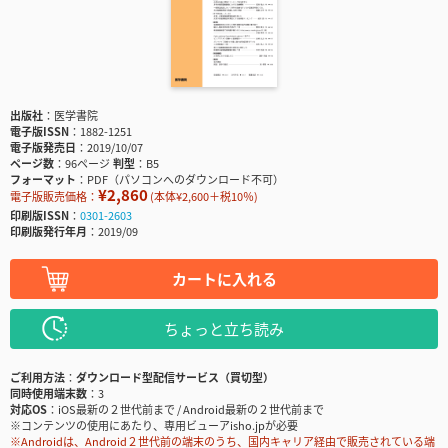
出版社
医学書院
電子版ISSN
1882-1251
電子版発売日
2019/10/07
ページ数
96ページ
判型
B5
フォーマット
PDF（パソコンへのダウンロード不可）
¥2,860
電子版販売価格：
(本体¥2,600＋税10％)
印刷版ISSN
0301-2603
印刷版発行年月
2019/09
カートに入れる
ちょっと立ち読み
ご利用方法
ダウンロード型配信サービス（買切型）
同時使用端末数
3
対応OS
iOS最新の２世代前まで / Android最新の２世代前まで
※コンテンツの使用にあたり、専用ビューアisho.jpが必要
※Androidは、Android２世代前の端末のうち、国内キャリア経由で販売されている端