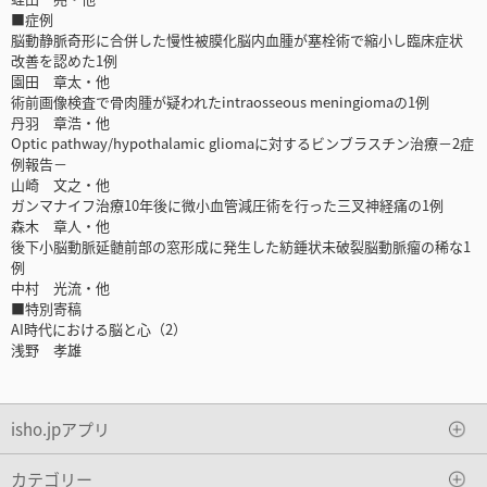
■症例
脳動静脈奇形に合併した慢性被膜化脳内血腫が塞栓術で縮小し臨床症状
改善を認めた1例
園田 章太・他
術前画像検査で骨肉腫が疑われたintraosseous meningiomaの1例
丹羽 章浩・他
Optic pathway/hypothalamic gliomaに対するビンブラスチン治療－2症
例報告－
山崎 文之・他
ガンマナイフ治療10年後に微小血管減圧術を行った三叉神経痛の1例
森木 章人・他
後下小脳動脈延髄前部の窓形成に発生した紡錘状未破裂脳動脈瘤の稀な1
例
中村 光流・他
■特別寄稿
AI時代における脳と心（2）
浅野 孝雄
isho.jpアプリ
カテゴリー