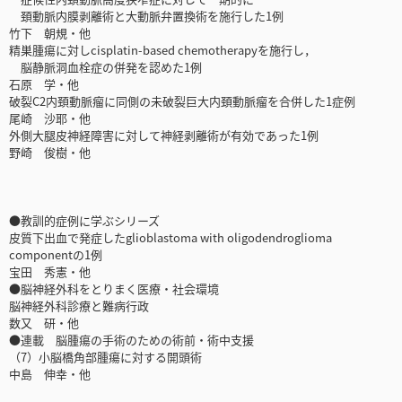
頚動脈内膜剥離術と大動脈弁置換術を施行した1例
竹下 朝規・他
精巣腫瘍に対しcisplatin-based chemotherapyを施行し，
脳静脈洞血栓症の併発を認めた1例
石原 学・他
破裂C2内頚動脈瘤に同側の未破裂巨大内頚動脈瘤を合併した1症例
尾崎 沙耶・他
外側大腿皮神経障害に対して神経剥離術が有効であった1例
野崎 俊樹・他
●教訓的症例に学ぶシリーズ
皮質下出血で発症したglioblastoma with oligodendroglioma
componentの1例
宝田 秀憲・他
●脳神経外科をとりまく医療・社会環境
脳神経外科診療と難病行政
数又 研・他
●連載 脳腫瘍の手術のための術前・術中支援
（7）小脳橋角部腫瘍に対する開頭術
中島 伸幸・他