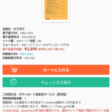
出版社
医学書院
電子版ISSN
1882-1251
電子版発売日
2017/08/28
ページ数
104ページ
判型
B5
フォーマット
PDF（パソコンへのダウンロード不可）
¥2,860
電子版販売価格：
(本体¥2,600＋税10％)
印刷版ISSN
0301-2603
印刷版発行年月
2017/05
カートに入れる
ちょっと立ち読み
ご利用方法
ダウンロード型配信サービス（買切型）
同時使用端末数
3
対応OS
iOS最新の２世代前まで / Android最新の２世代前まで
※コンテンツの使用にあたり、専用ビューアisho.jpが必要
※Androidは、Android２世代前の端末のうち、国内キャリア経由で販売されている端