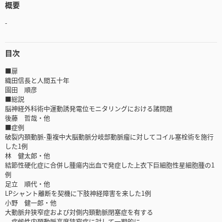
概要
-
目次
■扉
織田信長と人間五十年
園田 順彦
■総説
脳神経外科術中運動誘発電位モニタリングにおける諸問題
後藤 哲哉・他
■症例
破裂内頚動脈-重複中大脳動脈分岐部動脈瘤に対してコイル塞栓術を施行
した1例
林 健太郎・他
結節性硬化症に合併し腫瘍内出血で発症した上衣下巨細胞性星細胞腫の1
例
足立 順代・他
LPシャント離断を契機に下肢神経障害を来した1例
小野 健一郎・他
大動脈弁狭窄症および対側内頚動脈閉塞症を有する
症候性内頚動脈高度狭窄症に対して一期的に