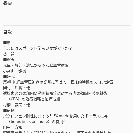
概要
-
目次
■扉
たまにはスポーツ医学もいかがですか？
谷 諭
■総説
発生・解剖・遺伝からみた脳血管病変
小宮山 雅樹
■研究
第VIII神経血管圧迫症の診断に寄せて－臨床的特徴のスコア評価－
岡村 知實・他
透析患者の頚部内頚動脈狭窄症に対する内頚動脈内膜剥離術
（CEA）の治療戦略と治療成績
村橋 威夫・他
■症例
バクロフェン耐性に対するFLEX modeを用いたボーラス投与
（bolus infusion mode）の有用性
田中 寿知
脳梗塞を発症して短期間に脳内出血とくも膜下出血を続発した