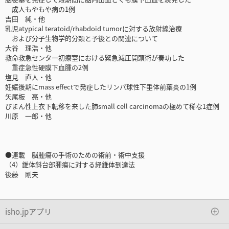
成人もやもや病の1例
吉田 純・他
乳児atypical teratoid/rhabdoid tumorに対する放射線治療
および分子生物学的分類と予後との関連について
大谷 理浩・他
救命救急センター初療室における緊急減圧開頭術が奏功した
重症急性硬膜下血腫の2例
塩見 直人・他
妊娠後期にmass effectで発症したリンパ球性下垂体前葉炎の1例
矢尾板 亮・他
びまん性上衣下転移を来した肺small cell carcinomaの極めて稀な1症例
川原 一郎・他
●連載 脳腫瘍の手術のための術前・術中支援
（4）錐体斜台部腫瘍に対する経錐体到達法
後藤 剛夫
isho.jpアプリ