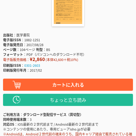
出版社
医学書院
電子版ISSN
1882-1251
電子版発売日
2017/08/28
ページ数
104ページ
判型
B5
フォーマット
PDF（パソコンへのダウンロード不可）
¥2,860
電子版販売価格：
(本体¥2,600＋税10％)
印刷版ISSN
0301-2603
印刷版発行年月
2017/02
カートに入れる
ちょっと立ち読み
ご利用方法
ダウンロード型配信サービス（買切型）
同時使用端末数
3
対応OS
iOS最新の２世代前まで / Android最新の２世代前まで
※コンテンツの使用にあたり、専用ビューアisho.jpが必要
※Androidは、Android２世代前の端末のうち、国内キャリア経由で販売されている端