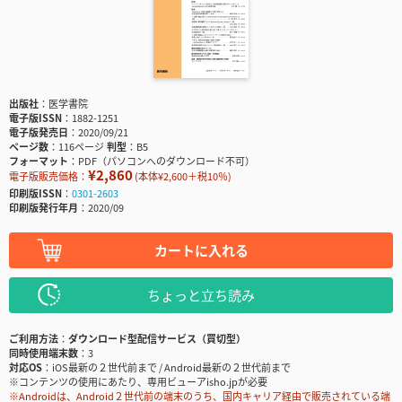
出版社
医学書院
電子版ISSN
1882-1251
電子版発売日
2020/09/21
ページ数
116ページ
判型
B5
フォーマット
PDF（パソコンへのダウンロード不可）
¥2,860
電子版販売価格：
(本体¥2,600＋税10％)
印刷版ISSN
0301-2603
印刷版発行年月
2020/09
カートに入れる
ちょっと立ち読み
ご利用方法
ダウンロード型配信サービス（買切型）
同時使用端末数
3
対応OS
iOS最新の２世代前まで / Android最新の２世代前まで
※コンテンツの使用にあたり、専用ビューアisho.jpが必要
※Androidは、Android２世代前の端末のうち、国内キャリア経由で販売されている端