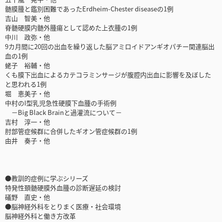
髄膜腫と鑑別困難であったErdheim-Chester diseaseの1例
吉山 智美・他
脊髄硬膜内髄外腫瘍として認めた上衣腫の1例
中川 政弥・他
9カ月間に20回の出血を繰り返した脳アミロイドアンギオパチー関連脳出
血の1例
蛯子 裕輔・他
くも膜下出血によるカテコラミンサージが腹腔内出血に影響を及ぼした
と思われる1例
堀 恵美子・他
中村のI型乳児急性硬膜下血腫の手術例
－Big Black Brainと過灌流について－
吉村 淳一・他
肘部管症候群に合併したギオン管症候群の1例
由井 奏子・他
●教訓的症例に学ぶシリーズ
特発性頚髄硬膜外血腫の診断遅延の検討
礒野 直史・他
●脳神経外科をとりまく医療・社会環境
脳神経外科と働き方改革