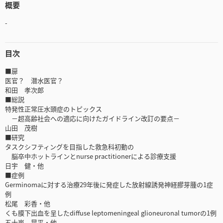
概要
-
目次
■扉
医官？ 潜水医官？
和田 孝次郎
■総説
特発性正常圧水頭症のトピックス
－超高齢社会への適応に向けたガイドライン改訂の要点－
山田 茂樹
■研究
タスクシフティングを目指した救急科初動の
脳卒中ホットラインとnurse practitionerによる診療支援
日宇 健・他
■症例
Germinomaに対する治療29年後に発症した放射線誘発神経膠芽腫の1症
例
松尾 彩香・他
くも膜下出血を呈したdiffuse leptomeningeal glioneuronal tumorの1例
五十嵐 晃平・他