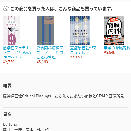
この商品を買った人は、こんな商品も買っています。
感染症プラチナ
総合内科病棟マ
重症患者管理マ
無敵の腎臓内科
マニュアル Ver.9
ニュアル 疾患
ニュアル
¥5,940
2025-2026
ごとの管理
¥7,150
¥2,750
¥6,160
概要
脳神経画像Critical Findings おさえておきたい症状とCT/MRI画像所見 -
目次
Editorial
藤井 幸彦，岡本 浩一郎