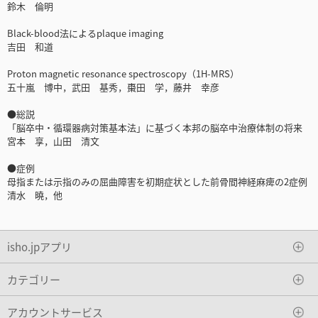
鈴木 倫明
Black-blood法によるplaque imaging
吉田 和道
Proton magnetic resonance spectroscopy（1H-MRS）
五十嵐 博中，武田 基秀，棗田 学，藤井 幸彦
●総説
「脳卒中・循環器病対策基本法」に基づく本邦の脳卒中治療体制の将来
宮本 享，山田 清文
●症例
母指または示指のみの屈曲障害を初期症状とした前骨間神経麻痺の2症例
清水 曉，他
isho.jpアプリ
カテゴリー
アカウントサービス