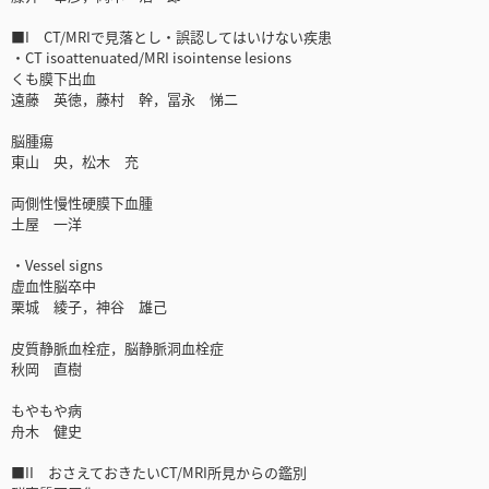
■I CT/MRIで見落とし・誤認してはいけない疾患
・CT isoattenuated/MRI isointense lesions
くも膜下出血
遠藤 英徳，藤村 幹，冨永 悌二
脳腫瘍
東山 央，松木 充
両側性慢性硬膜下血腫
土屋 一洋
・Vessel signs
虚血性脳卒中
栗城 綾子，神谷 雄己
皮質静脈血栓症，脳静脈洞血栓症
秋岡 直樹
もやもや病
舟木 健史
■II おさえておきたいCT/MRI所見からの鑑別