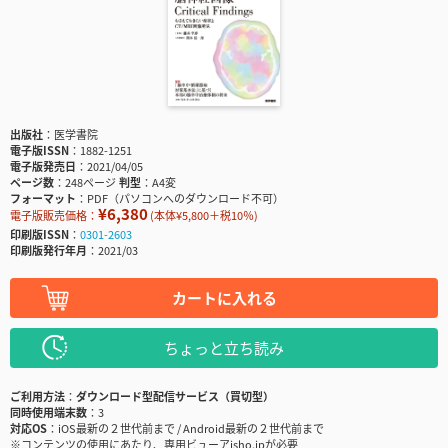
出版社
医学書院
電子版ISSN
1882-1251
電子版発売日
2021/04/05
ページ数
248ページ
判型
A4変
フォーマット
PDF（パソコンへのダウンロード不可）
¥6,380
電子版販売価格：
(本体¥5,800＋税10％)
印刷版ISSN
0301-2603
印刷版発行年月
2021/03
カートに入れる
ちょっと立ち読み
ご利用方法
ダウンロード型配信サービス（買切型）
同時使用端末数
3
対応OS
iOS最新の２世代前まで / Android最新の２世代前まで
※コンテンツの使用にあたり、専用ビューアisho.jpが必要