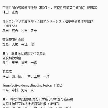
可逆性脳血管攣縮症候群（RCVS），可逆性後頭葉白質脳症（PRES）
他田 正義
ミトコンドリア脳筋症・乳酸アシドーシス・脳卒中様発作症候群
（MELAS）
森田 有香，相田 典子
頚髄硬膜外血腫
加藤 大祐，寺江 聡
■IV 脳腫瘍と鑑別すべき疾患
硬膜動静脈瘻
井手 里美，清末 一路
脳膿瘍
梅田 諭，藤川 章，土屋 一洋
Tumefactive demyelinating lesion（TDL）
中島 章博，河内 泉
■V 特徴的な画像所見を示す新しい概念の脳腫瘍
大脳多結節空胞状神経細胞腫瘍（MVNT）