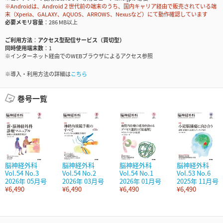
※Androidは、Android２世代前の端末のうち、国内キャリア経由で販売されている端
末（Xperia、GALAXY、AQUOS、ARROWS、Nexusなど）にて動作確認しています
必要メモリ容量
286 MB以上
ご利用方法
アクセス型配信サービス（買切型）
同時使用端末数
1
※インターネット経由でのWEBブラウザによるアクセス参照
※導入・利用方法の詳細は
こちら
巻号一覧
脳神経外科
脳神経外科
脳神経外科
脳神経外科
Vol.54 No.3
Vol.54 No.2
Vol.54 No.1
Vol.53 No.6
2026年 05月号
2026年 03月号
2026年 01月号
2025年 11月号
¥6,490
¥6,490
¥6,490
¥6,490