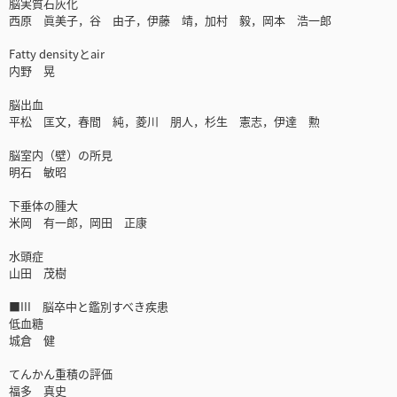
脳実質石灰化
西原 眞美子，谷 由子，伊藤 靖，加村 毅，岡本 浩一郎
Fatty densityとair
内野 晃
脳出血
平松 匡文，春間 純，菱川 朋人，杉生 憲志，伊達 勲
脳室内（壁）の所見
明石 敏昭
下垂体の腫大
米岡 有一郎，岡田 正康
水頭症
山田 茂樹
■III 脳卒中と鑑別すべき疾患
低血糖
城倉 健
てんかん重積の評価
福多 真史