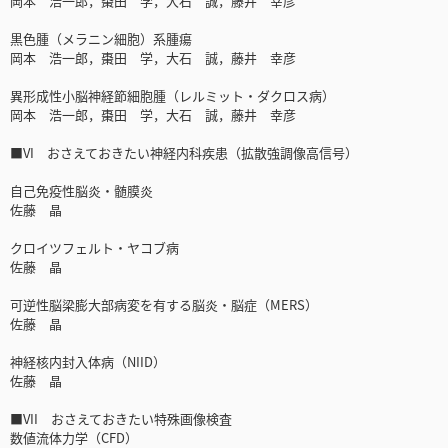
岡本 浩一郎，棗田 学，大石 誠，藤井 幸彦
黒色腫（メラニン細胞）系腫瘍
岡本 浩一郎，棗田 学，大石 誠，藤井 幸彦
異形成性小脳神経節細胞腫（レルミット・ダクロス病）
岡本 浩一郎，棗田 学，大石 誠，藤井 幸彦
■VI おさえておきたい神経内科疾患（拡散強調像高信号）
自己免疫性脳炎・髄膜炎
佐藤 晶
クロイツフェルト・ヤコブ病
佐藤 晶
可逆性脳梁膨大部病変を有する脳炎・脳症（MERS）
佐藤 晶
神経核内封入体病（NIID）
佐藤 晶
■VII おさえておきたい特殊画像検査
数値流体力学（CFD）