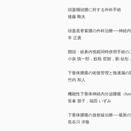
頭蓋咽頭腫に対する外科手術
後藤 剛夫
頭蓋底脊索腫の外科治療──神経
辛 正廣
開頭・経鼻内視鏡同時併用手術の
小泉 慎一郎，鮫島 哲朗，劉 祉彤
下垂体腫瘍の術後管理と髄液漏の
竹内 和人
機能性下垂体神経内分泌腫瘍（functi
長峯 朋子，福田 いずみ
下垂体腫瘍の放射線治療──最新
長谷川 洋敬