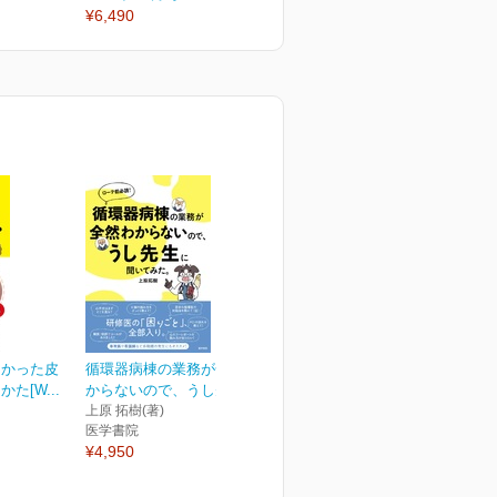
¥6,490
¥6,490
¥
なかった皮
循環器病棟の業務が全然わ
た[W...
からないので、うし先生...
上原 拓樹(著)
医学書院
¥4,950