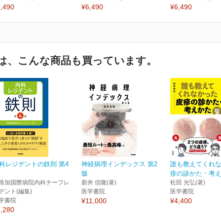
,490
¥6,490
¥6,490
は、こんな商品も買っています。
科レジデントの鉄則 第4
神経病理インデックス 第2
誰も教えてくれ
版
疹の診かた・考えか
路加国際病院内科チーフレ
新井 信隆(著)
松田 光弘(著)
デント(編集)
医学書院
医学書院
学書院
¥11,000
¥4,400
,280