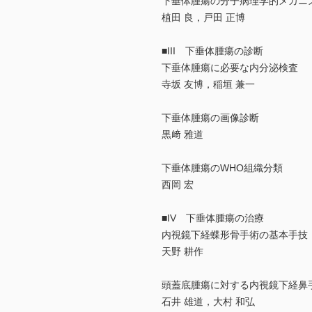
下垂体腫瘍の分子病理学的メカニ
植田 良，戸田 正博
■III 下垂体腫瘍の診断
下垂体腫瘍に必要な内分泌検査
寺坂 友博，稲垣 兼一
下垂体腫瘍の画像診断
黒﨑 雅道
下垂体腫瘍のWHO組織分類
西岡 宏
■IV 下垂体腫瘍の治療
内視鏡下経蝶形骨手術の基本手技
天野 耕作
頭蓋底腫瘍に対する内視鏡下経鼻
石井 雄道，大村 和弘