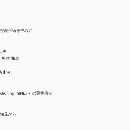
内視鏡手術を中心に
工夫
，黒住 和彦
防止法
oning PitNET）の薬物療法
の知見から