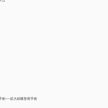
ズム
手術──拡大経蝶形骨手術