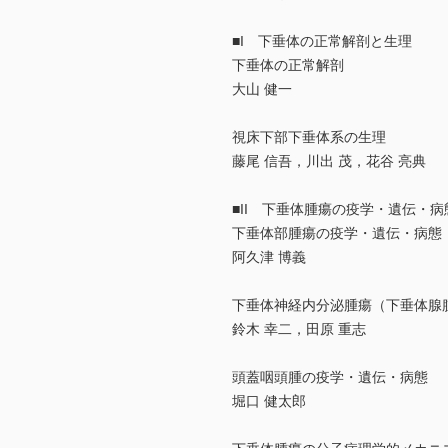
■I 下垂体の正常解剖と生理
下垂体の正常解剖
大山 健一
視床下部下垂体系の生理
藤尾 信吾，川出 茂，花谷 亮典
■II 下垂体腫瘍の疫学・遺伝・病
下垂体部腫瘍の疫学・遺伝・病態
阿久津 博義
下垂体神経内分泌腫瘍（下垂体腺
鈴木 幸二，田原 重志
頭蓋咽頭腫の疫学・遺伝・病態
堀口 健太郎