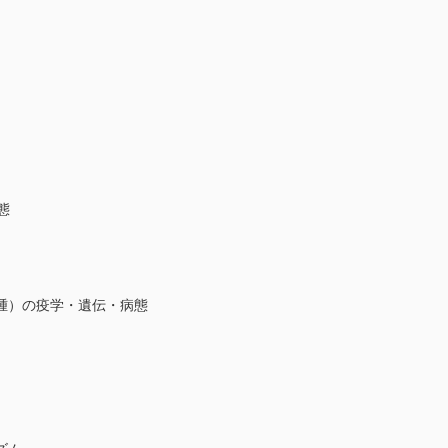
態
腫）の疫学・遺伝・病態