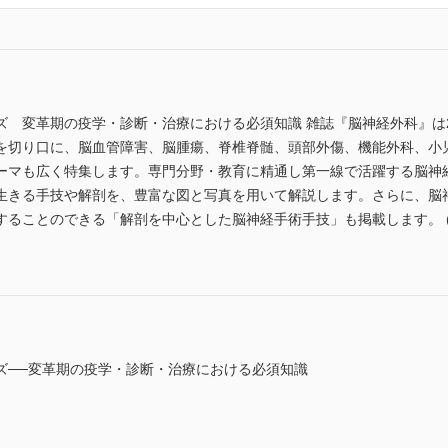
 変革期の疫学・診断・治療における必須知識 雑誌『脳神経外科』は2
を切り口に、脳血管障害、脳腫瘍、脊椎脊髄、頭部外傷、機能外科、小
ーマも広く特集します。専門分野・教育に精通し第一線で活躍する脳神
生きる手技や解剖を、豊富な図と写真を用いて解説します。さらに、脳
ことのできる「解剖を中心とした脳神経手術手技」も掲載します。 (ISSN 
ズ──変革期の疫学・診断・治療における必須知識