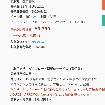
出版社
医学書院
電子版ISSN
1882-1251
電子版発売日
2023/07/31
ページ数
192ページ
判型
A4変
フォーマット
PDF（パソコンへのダウンロード不可）
¥6,380
電子版販売価格：
(本体¥5,800＋税10％)
印刷版ISSN
0301-2603
印刷版発行年月
2023/07
ご利用方法
ダウンロード型配信サービス（買切型）
同時使用端末数
3
対応OS
iOS最新の２世代前まで / Android最新の２世代前まで
※コンテンツの使用にあたり、専用ビューアisho.jpが必要
※Androidは、Android２世代前の端末のうち、国内キャリア経由で販
AQUOS、ARROWS、Nexusなど）にて動作確認しています
必要メモリ容量
126 MB以上