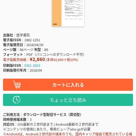
出版社
医学書院
電子版ISSN
1882-1251
電子版発売日
2018/04/30
ページ数
96ページ
判型
B5
フォーマット
PDF（パソコンへのダウンロード不可）
¥2,860
電子版販売価格：
(本体¥2,600＋税10％)
印刷版ISSN
0301-2603
印刷版発行年月
2018/04
カートに入れる
ちょっと立ち読み
ご利用方法
ダウンロード型配信サービス（買切型）
同時使用端末数
3
対応OS
iOS最新の２世代前まで / Android最新の２世代前まで
※コンテンツの使用にあたり、専用ビューアisho.jpが必要
※Androidは、Android２世代前の端末のうち、国内キャリア経由で販売されている端