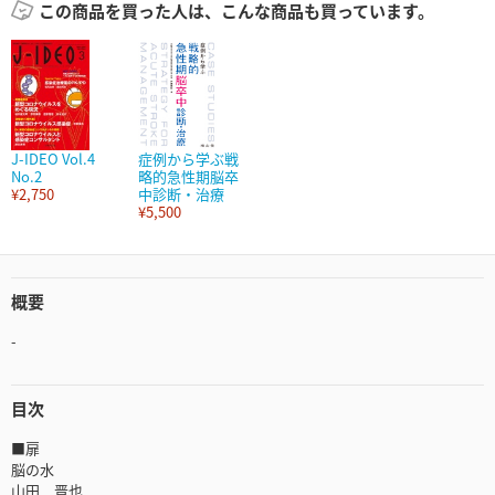
この商品を買った人は、こんな商品も買っています。
J-IDEO Vol.4
症例から学ぶ戦
No.2
略的急性期脳卒
¥2,750
中診断・治療
¥5,500
概要
-
目次
■扉
脳の水
山田 晋也