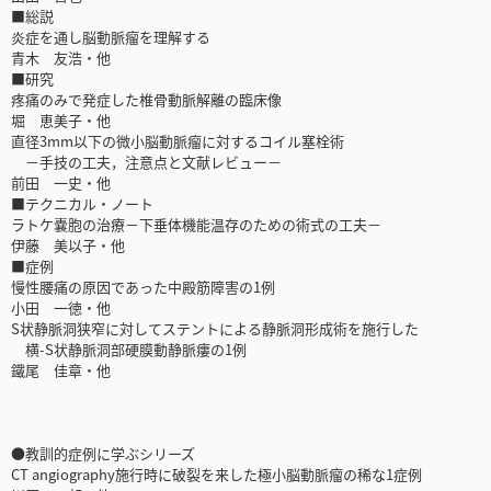
■総説
炎症を通し脳動脈瘤を理解する
青木 友浩・他
■研究
疼痛のみで発症した椎骨動脈解離の臨床像
堀 恵美子・他
直径3mm以下の微小脳動脈瘤に対するコイル塞栓術
－手技の工夫，注意点と文献レビュー－
前田 一史・他
■テクニカル・ノート
ラトケ嚢胞の治療－下垂体機能温存のための術式の工夫－
伊藤 美以子・他
■症例
慢性腰痛の原因であった中殿筋障害の1例
小田 一徳・他
S状静脈洞狭窄に対してステントによる静脈洞形成術を施行した
横-S状静脈洞部硬膜動静脈瘻の1例
鐵尾 佳章・他
●教訓的症例に学ぶシリーズ
CT angiography施行時に破裂を来した極小脳動脈瘤の稀な1症例