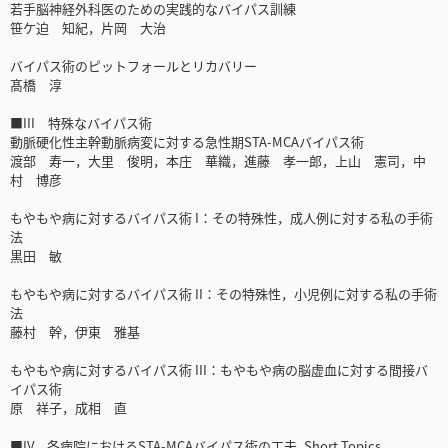
若手脳神経外科医のための実践的なバイパス訓練
笹ケ迫 知紀，片岡 大治
バイパス術のピットフォールとリカバリー
髙橋 淳
■III 特殊なバイパス術
動脈硬化性主幹動脈病変に対する急性期STA-MCAバイパス術
渡部 寿一，大里 俊明，本庄 華織，進藤 孝一郎，上山 憲司，中
村 博彦
もやもや病に対するバイパス術 I：その特殊性，成人例に対する私の手術
法
黒田 敏
もやもや病に対するバイパス術 II：その特殊性，小児例に対する私の手術
法
藤村 幹，伊東 雅基
もやもや病に対するバイパス術 III：もやもや病の脳虚血に対する間接バ
イパス術
原 祥子，成相 直
■IV 各病院におけるSTA-MCAバイパス術の工夫 Short Topics