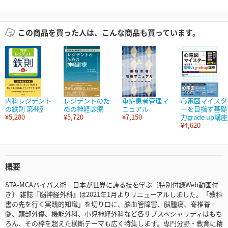
この商品を買った人は、こんな商品も買っています。
内科レジデント
レジデントのた
重症患者管理マ
心電図マイスタ
の鉄則 第4版
めの神経診療
ニュアル
ーを目指す基礎
¥5,280
¥5,720
¥7,150
力grade up講座
¥4,620
概要
STA-MCAバイパス術 日本が世界に誇る技を学ぶ〔特別付録Web動画付
き〕 雑誌『脳神経外科』は2021年1月よりリニューアルしました。「教科
書の先を行く実践的知識」を切り口に、脳血管障害、脳腫瘍、脊椎脊
髄、頭部外傷、機能外科、小児神経外科など各サブスペシャリティはもち
ろん、その枠を超えた横断テーマも広く特集します。専門分野・教育に精