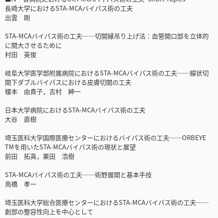
長崎大学におけるSTA-MCAバイパス術の工夫
出雲 剛
STA-MCAバイパス術の工夫──切開縁吊り上げ法：血管開口部を立体的
に開大させるために
村田 英俊
岐阜大学医学部附属病院におけるSTA-MCAバイパス術の工夫──線状切
開下ダブルバイパスにおける皮膚切開の工夫
榎本 由貴子，吉村 紳一
日本大学病院におけるSTA-MCAバイパス術の工夫
大谷 直樹
埼玉医科大学国際医療センターにおけるバイパス術の工夫──ORBEYE
TMを用いたSTA-MCAバイパス術の現状と展望
前田 拓真，栗田 浩樹
STA-MCAバイパス術の工夫──術野展開と基本手技
鳥橋 孝一
埼玉医科大学総合医療センターにおけるSTA-MCAバイパス術の工夫──
創部の整容性向上を中心として