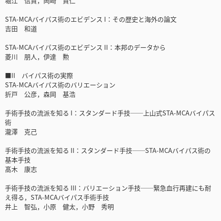
堀江 信貴，岡崎 貴仁
STA-MCAバイパス術のエビデンス I：その歴史と海外の論文
吉田 和道
STA-MCAバイパス術のエビデンス II：本邦のデータから
菱川 朋人，伊達 勲
■II バイパス術の実際
STA-MCAバイパス術のバリエーション
折戸 公彦，森岡 基浩
手術手技の流派を知る I：スタンダード手技──上山式STA-MCAバイパス
術
瀧澤 克己
手術手技の流派を知る II：スタンダード手技──STA-MCAバイパス術の
基本手技
髙木 康志
手術手技の流派を知る III：バリエーション手技──緊急血行再建にも耐
え得る，STA-MCAバイパス手術手技
井上 智弘，小原 健太，小野 秀明