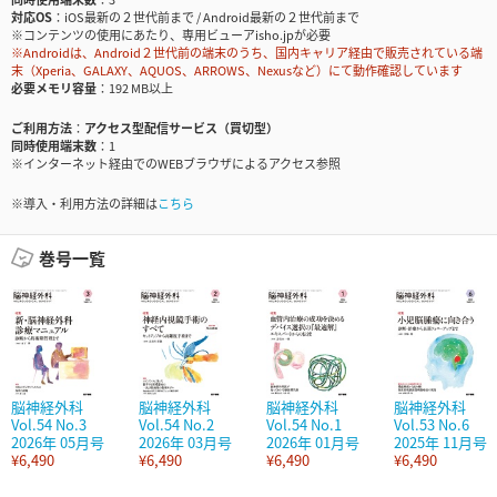
対応OS
iOS最新の２世代前まで / Android最新の２世代前まで
※コンテンツの使用にあたり、専用ビューアisho.jpが必要
※Androidは、Android２世代前の端末のうち、国内キャリア経由で販売されている端
末（Xperia、GALAXY、AQUOS、ARROWS、Nexusなど）にて動作確認しています
必要メモリ容量
192 MB以上
ご利用方法
アクセス型配信サービス（買切型）
同時使用端末数
1
※インターネット経由でのWEBブラウザによるアクセス参照
※導入・利用方法の詳細は
こちら
巻号一覧
脳神経外科
脳神経外科
脳神経外科
脳神経外科
Vol.54 No.3
Vol.54 No.2
Vol.54 No.1
Vol.53 No.6
2026年 05月号
2026年 03月号
2026年 01月号
2025年 11月号
¥6,490
¥6,490
¥6,490
¥6,490