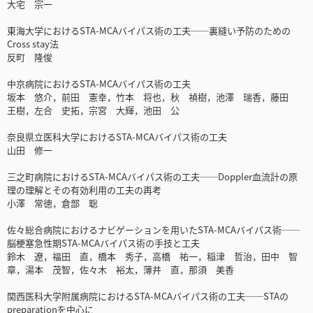
大宅 宗一
東海大学におけるSTA-MCAバイパス術の工夫──裏縫い予防のための
Cross stay法
反町 隆俊
中京病院におけるSTA-MCAバイパス術の工夫
坂本 悠介，前田 憲幸，竹本 将也，秋 禎樹，池澤 瑞香，藤田
王樹，左合 史拓，宗宮 大輝，池田 公
奈良県立医科大学におけるSTA-MCAバイパス術の工夫
山田 修一
三之町病院におけるSTA-MCAバイパス術の工夫──Doppler血流計の原
理の理解とその有効利用の工夫の再考
小澤 常徳，倉部 聡
佐々総合病院におけるナビゲーションを用いたSTA-MCAバイパス術──
脳梗塞急性期STA-MCAバイパス術の手技と工夫
鈴木 遼，福田 直，橋本 秀子，高橋 祐一，稲津 哲治，田中 智
章，湯本 茂智，佐々木 裕太，薄井 直，那須 美香
関西医科大学附属病院におけるSTA-MCAバイパス術の工夫──STAの
preparationを中心に