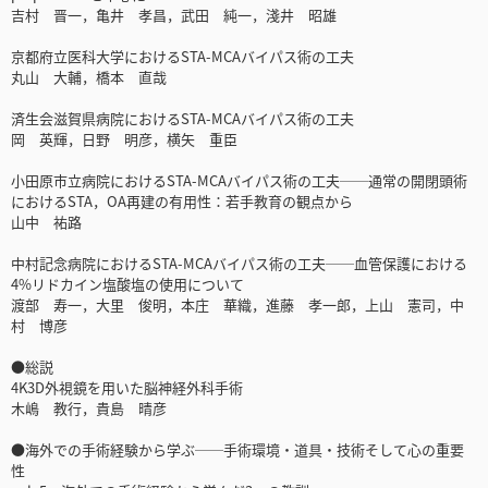
吉村 晋一，亀井 孝昌，武田 純一，淺井 昭雄
京都府立医科大学におけるSTA-MCAバイパス術の工夫
丸山 大輔，橋本 直哉
済生会滋賀県病院におけるSTA-MCAバイパス術の工夫
岡 英輝，日野 明彦，横矢 重臣
小田原市立病院におけるSTA-MCAバイパス術の工夫──通常の開閉頭術
におけるSTA，OA再建の有用性：若手教育の観点から
山中 祐路
中村記念病院におけるSTA-MCAバイパス術の工夫──血管保護における
4%リドカイン塩酸塩の使用について
渡部 寿一，大里 俊明，本庄 華織，進藤 孝一郎，上山 憲司，中
村 博彦
●総説
4K3D外視鏡を用いた脳神経外科手術
木嶋 教行，貴島 晴彦
●海外での手術経験から学ぶ──手術環境・道具・技術そして心の重要
性