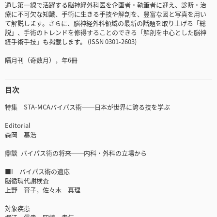
通し第一線で活躍する脳神経外科医を企画者・執筆者に迎え、診断・治
療に不可欠な知識、手術に生きる手技や解剖を、豊富な図と写真を用い
て解説します。さらに、脳神経外科領域の最新の話題を取り上げる「総
説」、手術のトレンドを修得することのできる「解剖を中心とした脳神
経手術手技」も掲載します。 (ISSN 0301-2603)
隔月刊（奇数月），年6冊
目次
特集 STA-MCAバイパス術──日本が世界に誇る技を学ぶ
Editorial
森岡 基浩
鼎談 バイパス術の将来──内科・外科の立場から
■I バイパス術の適応
脳循環代謝検査
上野 育子，佐々木 真理
対象疾患