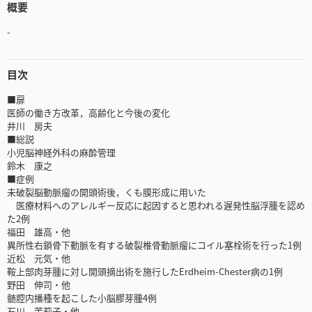
概要
-
目次
■扉
医師の働き方改革，高齢化と今後の変化
井川 房夫
■総説
小児脳神経外科の麻酔管理
鈴木 康之
■症例
未破裂脳動脈瘤の開頭術後，くも膜形成に用いた
医療材料へのアレルギー反応に起因すると思われる遅発性脳浮腫を認め
た2例
福田 雄高・他
異所性右鎖骨下動脈を有する破裂椎骨動脈瘤にコイル塞栓術を行った1例
近松 元気・他
鞍上部肉芽腫に対し開頭摘出術を施行したErdheim-Chester病の1例
野田 伸司・他
髄腔内播種を起こした小脳膠芽腫4例
石川 茉莉子・他