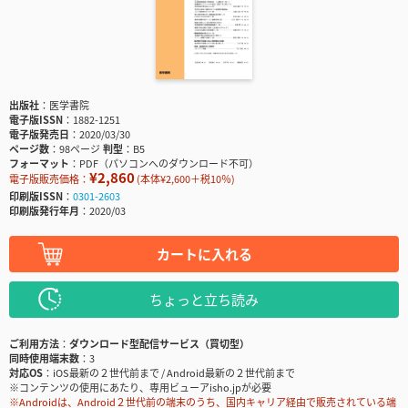
出版社
医学書院
電子版ISSN
1882-1251
電子版発売日
2020/03/30
ページ数
98ページ
判型
B5
フォーマット
PDF（パソコンへのダウンロード不可）
¥2,860
電子版販売価格：
(本体¥2,600＋税10％)
印刷版ISSN
0301-2603
印刷版発行年月
2020/03
カートに入れる
ちょっと立ち読み
ご利用方法
ダウンロード型配信サービス（買切型）
同時使用端末数
3
対応OS
iOS最新の２世代前まで / Android最新の２世代前まで
※コンテンツの使用にあたり、専用ビューアisho.jpが必要
※Androidは、Android２世代前の端末のうち、国内キャリア経由で販売されている端