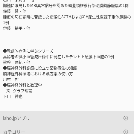
胸髄に限局したMRI異常信号を認めた頭蓋頚椎移行部硬膜動静脈瘻の1例
佐藤 慧・他
腫瘍の局在診断に苦慮した症候性ACTHおよびGH産生性重複下垂体腺腫の
1例
伊藤 裕平・他
●教訓的症例に学ぶシリーズ
高齢者の微小血管減圧術中に発症したテント上硬膜下血腫の1例
熊谷 昌紀・他
●脳神経外科診療に役立つ薬物療法の知識
脳神経外科領域における漢方薬の使い方
川村 強
●脳神経外科と数理学
（3）グラフ理論
下川 哲也
isho.jpアプリ
カテゴリー