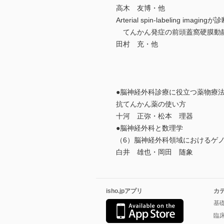
高木 友博・他
Arterial spin-labeling ima
てんかん発症の前頭蓋窩硬膜動静
田村 充・他
●脳神経外科診療に役立つ薬物療
抗てんかん薬の使い方
十河 正弥・松本 理器
●脳神経外科と数理学
（6）脳神経外科領域におけるゲノ
白井 雄也・岡田 随象
isho.jpアプリ
カ
基
臨