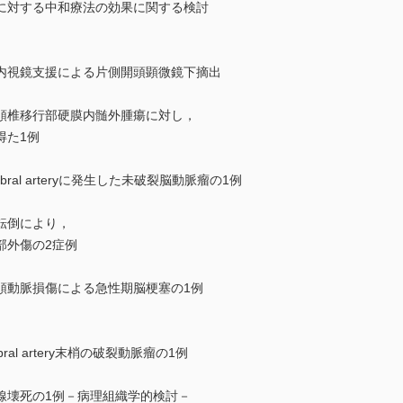
に対する中和療法の効果に関する検討
内視鏡支援による片側開頭顕微鏡下摘出
頚椎移行部硬膜内髄外腫瘍に対し，
得た1例
dle cerebral arteryに発生した未破裂脳動脈瘤の1例
転倒により，
外傷の2症例
頚動脈損傷による急性期脳梗塞の1例
e cerebral artery末梢の破裂動脈瘤の1例
線壊死の1例－病理組織学的検討－