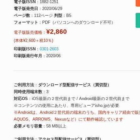
電子版ISSN
1882-1251
電子版発売日
2020/06/29
ページ数
112ページ
判型
B5
フォーマット
PDF（パソコンへのダウンロード不可）
¥2,860
電子版販売価格：
(本体¥2,600＋税10％)
印刷版ISSN
0301-2603
印刷版発行年月
2020/06
ご利用方法
ダウンロード型配信サービス（買切型）
同時使用端末数
3
対応OS
iOS最新の２世代前まで / Android最新の２世代前まで
※コンテンツの使用にあたり、専用ビューアisho.jpが必要
※Androidは、Android２世代前の端末のうち、国内キャリア経由で販
AQUOS、ARROWS、Nexusなど）にて動作確認しています
必要メモリ容量
58 MB以上
ご利用方法
アクセス型配信サービス（買切型）