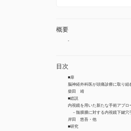
概要
-
目次
■扉
脳神経外科医が頭痛診療に取り組む
柴田 靖
■総説
内視鏡を用いた新たな手術アプロ
－髄膜腫に対する内視鏡下鍵穴手
岸田 悠吾・他
■研究