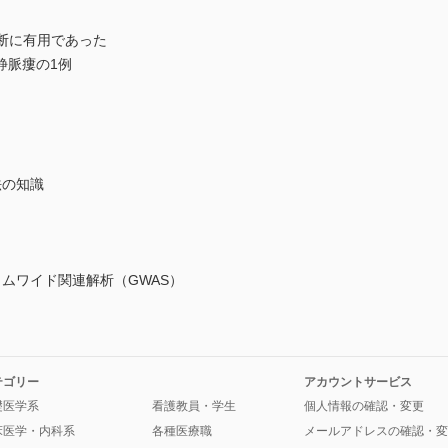
gingが診断に有用であった
脈瘻の1例
法の知識
ムワイド関連解析（GWAS）
テゴリー
アカウントサービス
礎医学系
看護教員・学生
個人情報の確認・変更
床医学・内科系
各種医療職
メールアドレスの確認・変