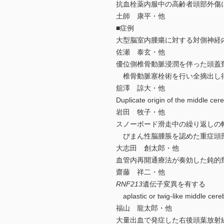
抗血栓薬内服中の高齢者頭部外傷
土師 康平・他
■症例
大型脳室内腫瘍に対する対側神経
佐瀬 泰玄・他
優位側椎骨動脈浸潤を伴った頭蓋
椎骨動脈塞栓術を行い全摘出し
舘澤 諒大・他
Duplicate origin of the mid
岩田 牧子・他
スノーボード滑走中の繰り返しの
びまん性脳腫脹を認めた重症頭部
大志田 創太郎・他
血管内再開通療法が奏効した鈍的
齋藤 祥二・他
RNF213
遺伝子変異を有する
aplastic or twig-like middl
福山 龍太郎・他
大量出血で発症した右後頭葉放射