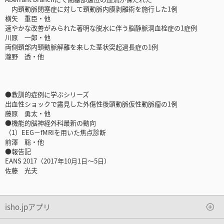
内頚動脈閉塞症に対して頚動脈内膜剥離術を施行した1例
横矢 重臣・他
速やかな改善がみられた著明な脱水に伴う脳静脈洞血栓症の1症例
川原 一郎・他
両側頚部内頚動脈解離を来した茎状突起過長症の1例
瀧野 透・他
●教訓的症例に学ぶシリーズ
出血性ショックで露見した外傷性後頭動脈仮性動脈瘤の1例
藤原 勇太・他
●機能的脳神経外科最新の動向
（1）EEG－fMRIを用いた焦点診断
前澤 聡・他
●報告記
EANS 2017（2017年10月1日～5日）
佐藤 光夫
isho.jpアプリ