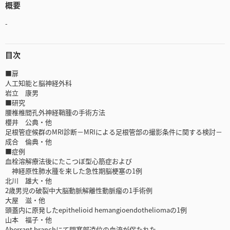
概要
-
目次
■扉
人工知能と脳神経外科
岩立 康男
■研究
腰椎椎間孔外神経鞘腫の手術方法
櫻井 公典・他
足根管症候群のMRI診断－MRIによる足根管部の撮影条件に関する検討－
成合 倫典・他
■症例
血栓溶解療法後にたこつぼ型心筋症および
神経原性肺水腫を来した急性期脳梗塞の1例
北川 雄大・他
2歳男児の破裂中大脳動脈解離性動脈瘤の1手術例
大屋 滋・他
頭蓋内に原発したepithelioid hemangioendotheliomaの1例
山本 福子・他
Aberrant branchにて閉塞部遠位の血流が保たれた