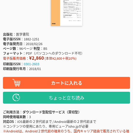
出版社
医学書院
電子版ISSN
1882-1251
電子版発売日
2018/02/26
ページ数
96ページ
判型
B5
フォーマット
PDF（パソコンへのダウンロード不可）
¥2,860
電子版販売価格：
(本体¥2,600＋税10％)
印刷版ISSN
0301-2603
印刷版発行年月
2018/01
カートに入れる
ちょっと立ち読み
ご利用方法
ダウンロード型配信サービス（買切型）
同時使用端末数
3
対応OS
iOS最新の２世代前まで / Android最新の２世代前まで
※コンテンツの使用にあたり、専用ビューアisho.jpが必要
※Androidは、Android２世代前の端末のうち、国内キャリア経由で販売されている端