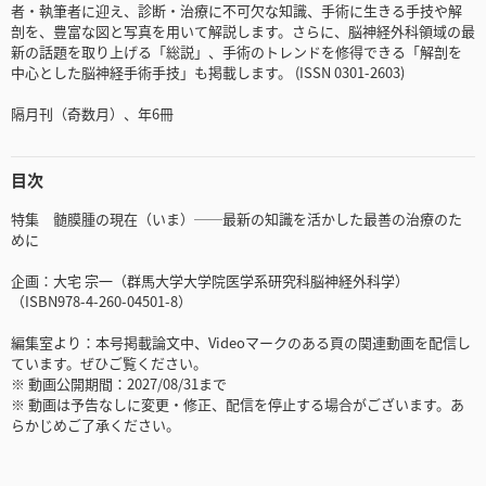
者・執筆者に迎え、診断・治療に不可欠な知識、手術に生きる手技や解
剖を、豊富な図と写真を用いて解説します。さらに、脳神経外科領域の最
新の話題を取り上げる「総説」、手術のトレンドを修得できる「解剖を
中心とした脳神経手術手技」も掲載します。 (ISSN 0301-2603)
隔月刊（奇数月）、年6冊
目次
特集 髄膜腫の現在（いま）──最新の知識を活かした最善の治療のた
めに
企画：大宅 宗一（群馬大学大学院医学系研究科脳神経外科学）
（ISBN978-4-260-04501-8）
編集室より：本号掲載論文中、Videoマークのある頁の関連動画を配信し
ています。ぜひご覧ください。
※ 動画公開期間：2027/08/31まで
※ 動画は予告なしに変更・修正、配信を停止する場合がございます。あ
らかじめご了承ください。