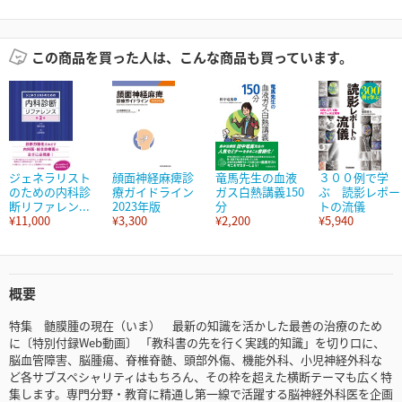
この商品を買った人は、こんな商品も買っています。
ジェネラリスト
顔面神経麻痺診
竜馬先生の血液
３００例で学
のための内科診
療ガイドライン
ガス白熱講義150
ぶ 読影レポー
断リファレン...
2023年版
分
トの流儀
¥11,000
¥3,300
¥2,200
¥5,940
概要
特集 髄膜腫の現在（いま） 最新の知識を活かした最善の治療のため
に〔特別付録Web動画〕 「教科書の先を行く実践的知識」を切り口に、
脳血管障害、脳腫瘍、脊椎脊髄、頭部外傷、機能外科、小児神経外科な
ど各サブスペシャリティはもちろん、その枠を超えた横断テーマも広く特
集します。専門分野・教育に精通し第一線で活躍する脳神経外科医を企画