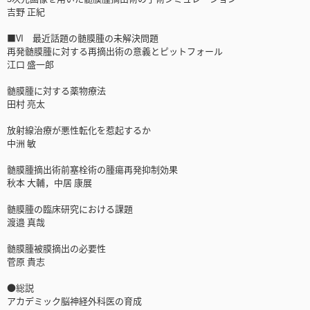
吉野 正紀
■VI 最近話題の髄膜腫の未解決問題
再発髄膜腫に対する再摘出術の意義とピットフォール
江口 盛一郎
髄膜腫に対する薬物療法
田村 亮太
放射線治療が悪性転化を惹起するか
中洲 敏
髄膜腫摘出術前塞栓術の腫瘍再発抑制効果
秋本 大輔，中居 康展
髄膜腫の臨床研究における課題
渡邉 真哉
髄膜腫被膜摘出の必要性
菅原 貴志
●総説
アカデミック脳神経外科医の育成