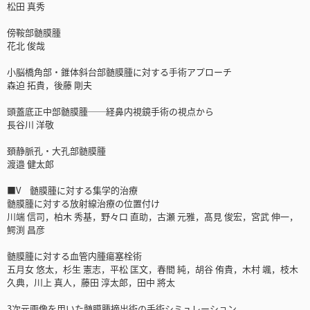
松田 真秀
傍鞍部髄膜腫
花北 俊哉
小脳橋角部・錐体斜台部髄膜腫に対する手術アプローチ
森迫 拓貴，後藤 剛夫
頭蓋底正中部髄膜腫──経鼻内視鏡手術の視点から
長谷川 洋敬
頚静脈孔・大孔部髄膜腫
渡邉 健太郎
■V 髄膜腫に対する集学的治療
髄膜腫に対する放射線治療の位置付け
川端 信司，柏木 秀基，野々口 直助，古瀬 元雅，髙見 俊宏，宮武 伸一，
鰐渕 昌彦
髄膜腫に対する血管内腫瘍塞栓術
五月女 悠太，杉生 憲志，平松 匡文，春間 純，胡谷 侑貴，木村 颯，枝木
久典，川上 真人，藤田 淳太郎，田中 將太
3次元画像を用いた髄膜腫摘出術の手術シミュレーション