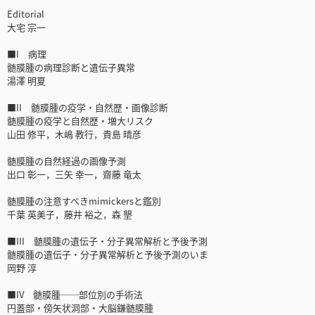
Editorial
大宅 宗一
■I 病理
髄膜腫の病理診断と遺伝子異常
湯澤 明夏
■II 髄膜腫の疫学・自然歴・画像診断
髄膜腫の疫学と自然歴・増大リスク
山田 修平，木嶋 教行，貴島 晴彦
髄膜腫の自然経過の画像予測
出口 彰一，三矢 幸一，齋藤 竜太
髄膜腫の注意すべきmimickersと鑑別
千葉 英美子，藤井 裕之，森 墾
■III 髄膜腫の遺伝子・分子異常解析と予後予測
髄膜腫の遺伝子・分子異常解析と予後予測のいま
岡野 淳
■IV 髄膜腫──部位別の手術法
円蓋部・傍矢状洞部・大脳鎌髄膜腫