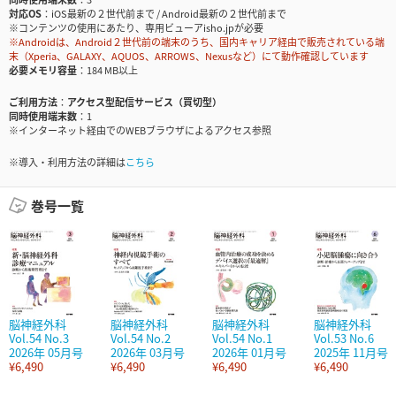
対応OS
iOS最新の２世代前まで / Android最新の２世代前まで
※コンテンツの使用にあたり、専用ビューアisho.jpが必要
※Androidは、Android２世代前の端末のうち、国内キャリア経由で販売されている端
末（Xperia、GALAXY、AQUOS、ARROWS、Nexusなど）にて動作確認しています
必要メモリ容量
184 MB以上
ご利用方法
アクセス型配信サービス（買切型）
同時使用端末数
1
※インターネット経由でのWEBブラウザによるアクセス参照
※導入・利用方法の詳細は
こちら
巻号一覧
脳神経外科
脳神経外科
脳神経外科
脳神経外科
Vol.54 No.3
Vol.54 No.2
Vol.54 No.1
Vol.53 No.6
2026年 05月号
2026年 03月号
2026年 01月号
2025年 11月号
¥6,490
¥6,490
¥6,490
¥6,490