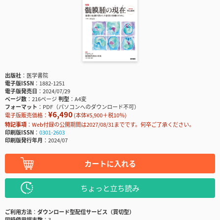
出版社
医学書院
電子版ISSN
1882-1251
電子版発売日
2024/07/29
ページ数
216ページ
判型
A4変
フォーマット
PDF（パソコンへのダウンロード不可）
¥6,490
電子版販売価格：
(本体¥5,900＋税10％)
特記事項
Web付録の公開期間は2027/08/31までです。何卒ご了承ください。
印刷版ISSN
0301-2603
印刷版発行年月
2024/07
カートに入れる
ちょっと立ち読み
ご利用方法
ダウンロード型配信サービス（買切型）
同時使用端末数
3