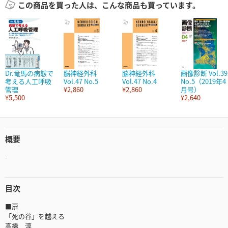
この商品を買った人は、こんな商品も買っています。
Dr.竜馬の病態で
脳神経外科
脳神経外科
画像診断 Vol.39
考える人工呼吸
Vol.47 No.5
Vol.47 No.4
No.5（2019年4
管理
¥2,860
¥2,860
月号）
¥5,500
¥2,640
概要
-
目次
■扉
「死の谷」を越える
高橋 淳