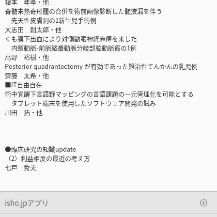
榎本 年孝・他
脊髄未熟奇形腫の合併を術前画像診断した髄液漏を伴う
先天性皮膚洞の1新生児手術例
大志田 創太郎・他
くも膜下出血により対側動眼神経麻痺を来した
内頚動脈-前脈絡叢動脈分岐部脳動脈瘤の1例
高野 裕樹・他
Posterior quadrantectomy が有効であった難治性てんかんの乳児例
齋藤 太希・他
■IT自由自在
術中覚醒下言語野マッピングの言語課題の一元管理化を可能とする
タブレット端末を使用したソフトウェア開発の試み
川田 拓・他
●臨床研究の知識update
（2）利益相反の最近の考え方
七戸 秀夫
isho.jpアプリ