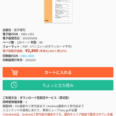
出版社
医学書院
電子版ISSN
1882-1251
電子版発売日
2019/04/08
ページ数
128ページ
判型
B5
フォーマット
PDF（パソコンへのダウンロード不可）
¥2,860
電子版販売価格：
(本体¥2,600＋税10％)
印刷版ISSN
0301-2603
印刷版発行年月
2019/03
カートに入れる
ちょっと立ち読み
ご利用方法
ダウンロード型配信サービス（買切型）
同時使用端末数
3
対応OS
iOS最新の２世代前まで / Android最新の２世代前まで
※コンテンツの使用にあたり、専用ビューアisho.jpが必要
※Androidは、Android２世代前の端末のうち、国内キャリア経由で販売されている端