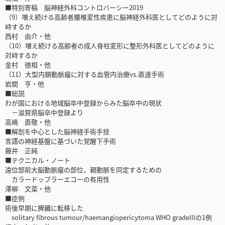
■特別寄稿 脳神経外科コントロバーシー2019
（9）増え続ける高齢者腰椎変性疾患に脳神経外科医としてどのように対
峙するか
西村 由介・他
（10）増え続ける高齢者の成人脊柱変形に整形外科医としてどのように
対峙するか
金村 徳相・他
（11）大型内頚動脈瘤に対する血管内治療vs.直達手術
岩間 亨・他
■総説
わが国における地域脳卒中登録からみた脳卒中の現状
－滋賀県脳卒中登録より
高嶋 直敬・他
■解剖を中心とした脳神経手術手技
言語の神経基盤に基づいた覚醒下手術
藤井 正純
■テクニカル・ノート
遠位部前大脳動脈瘤の部位，親動脈を同定するための
カラードップラーエコーの有用性
澤柳 文菜・他
■症例
術後早期に脾臓に転移した
solitary fibrous tumour/haemangiopericytoma WHO gradeIIIの1例