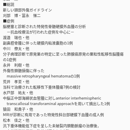
■総説
新しい頭部外傷ガイドライン
刈部 博・冨永 悌二
■症例
脳梗塞と診断された特発性脊髄硬膜外血腫の分析
－抗血栓療法が行われた症例を中心に－
渡邉 瑞也・他
副鼻腔骨腫に伴った硬膜内粘液嚢胞の1例
中川 僚太・他
分子病理診断で原発巣の特定に至った肺腺癌原発の粟粒性転移性脳腫瘍
の1症例
永井 利樹・他
外傷性頚髄損傷に伴った
massive retropharyngeal hematomaの1例
荒井 孝至・他
当科で治療された転移性下垂体腫瘍7例の検討
水戸部 祐太・他
中脳正中部海綿状血管腫に対しanterior interhemispheric
transcallosal transforaminal approachを用いて摘出した1例
猿田 和貴子・他
MRIが診断に有用であった特発性斜台部硬膜下血腫の成人例
松本 佳之・他
汎下垂体機能低下症を呈した未破裂内頚動脈瘤の治療後，