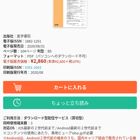
出版社
医学書院
電子版ISSN
1882-1251
電子版発売日
2020/08/31
ページ数
104ページ
判型
B5
フォーマット
PDF（パソコンへのダウンロード不可）
¥2,860
電子版販売価格：
(本体¥2,600＋税10％)
印刷版ISSN
0301-2603
印刷版発行年月
2020/08
カートに入れる
ちょっと立ち読み
ご利用方法
ダウンロード型配信サービス（買切型）
同時使用端末数
3
対応OS
iOS最新の２世代前まで / Android最新の２世代前まで
※コンテンツの使用にあたり、専用ビューアisho.jpが必要
※Androidは、Android２世代前の端末のうち、国内キャリア経由で販売されている端