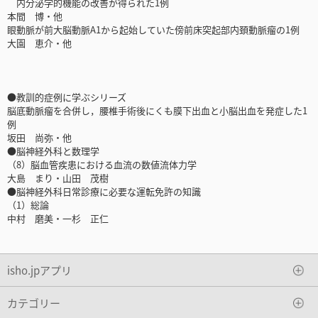
内分泌学的機能の改善が得られた1例
本間 博・他
眼動脈が前大脳動脈A1から起始していた傍前床突起部内頚動脈瘤の1例
大園 恵介・他
●教訓的症例に学ぶシリーズ
脳底動脈瘤を合併し，腰椎手術後にくも膜下出血と小脳出血を発症した1
例
坂田 尚弥・他
●脳神経外科と数理学
（8）脳血管疾患における血流の数値流体力学
大島 まり・山田 茂樹
●脳神経外科日常診療に必要な運転免許の知識
（1）総論
中村 磨美・一杉 正仁
isho.jpアプリ
カテゴリー