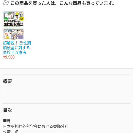
この商品を買った人は、こんな商品も買っています。
超解説！ 急性期
脳梗塞に対する
血栓回収療法
¥9,900
概要
-
目次
■扉
日本脳神経外科学会における脊髄外科
水野 順一