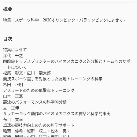
概要
特集 スポーツ科学 2020オリンピック・パラリンピックによせて -
目次
特集によせて
深代 千之
国際級トップスプリンターのバイオメカニクス的分析とチームへのサポ
ートについて
松尾 彰文・広川 龍太郎
競技スポーツ選手を対象とした高地トレーニングの科学
杉田 正明
アスリートのための低酸素トレーニング
山本 正嘉
競泳のパフォーマンスの科学的分析
立 正伸
サッカーキック動作のバイオメカニクスの神話と科学的事実
布目 寛幸
卓球の競技力向上のための科学サポート
稲葉 優希・城所 収二・松本 実・
尾崎 宏樹・山田 耕司・吉田 和人