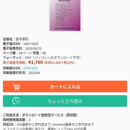
出版社
医学書院
電子版ISSN
1883-5503
電子版発売日
2020/06/15
ページ数
96ページ
判型
B5
フォーマット
PDF（パソコンへのダウンロード不可）
¥1,760
電子版販売価格：
(本体¥1,600＋税10％)
印刷版ISSN
0370-9531
印刷版発行年月
2020/06
カートに入れる
ちょっと立ち読み
ご利用方法
ダウンロード型配信サービス（買切型）
同時使用端末数
3
対応OS
iOS最新の２世代前まで / Android最新の２世代前まで
※コンテンツの使用にあたり、専用ビューアisho.jpが必要