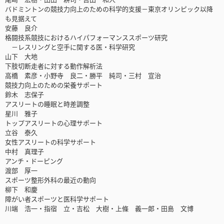
バドミントンの競技力向上のための科学的支援－東京オリンピック以降
も見据えて
安藤 良介
格闘技系競技におけるハイパフォーマンススポーツ研究
－レスリングと空手に関する医・科学研究
山下 大地
下肢切断走者に対する動作解析法
高橋 素彦・小野寺 良二・勝平 純司・三村 宣治
競技力向上のための栄養サポート
鈴木 志保子
アスリートの睡眠と時差調整
星川 雅子
トップアスリートの心理サポート
立谷 泰久
女性アスリートの科学サポート
中村 真理子
アンチ・ドーピング
渡部 厚一
スポーツ整形外科の最近の動向
柳下 和慶
障がい者スポーツと医科学サポート
川端 浩一・指宿 立・吉松 大樹・上條 義一郎・田島 文博