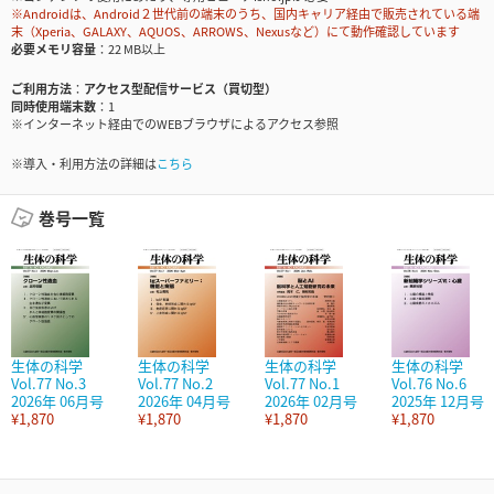
※Androidは、Android２世代前の端末のうち、国内キャリア経由で販売されている端
末（Xperia、GALAXY、AQUOS、ARROWS、Nexusなど）にて動作確認しています
必要メモリ容量
22 MB以上
ご利用方法
アクセス型配信サービス（買切型）
同時使用端末数
1
※インターネット経由でのWEBブラウザによるアクセス参照
※導入・利用方法の詳細は
こちら
巻号一覧
生体の科学
生体の科学
生体の科学
生体の科学
Vol.77 No.3
Vol.77 No.2
Vol.77 No.1
Vol.76 No.6
2026年 06月号
2026年 04月号
2026年 02月号
2025年 12月号
¥1,870
¥1,870
¥1,870
¥1,870