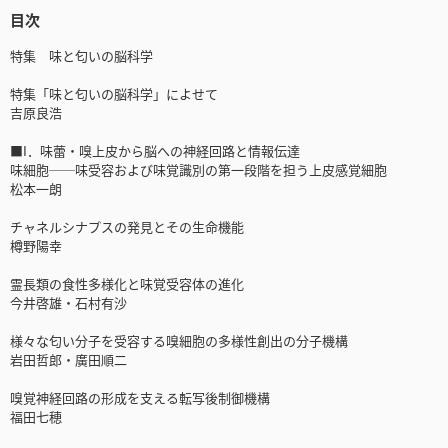
目次
特集 味と匂いの脳科学
特集「味と匂いの脳科学」によせて
吉原良浩
■I．味蕾・嗅上皮から脳への神経回路と情報伝達
味細胞──味受容および味覚識別の第一段階を担う上皮感覚細胞
松本一朗
チャネルシナプスの発見とその生命機能
樽野陽幸
霊長類の食性多様化と味覚受容体の進化
今井啓雄・石村有沙
様々な匂い分子を受容する嗅細胞の多様性創出の分子機構
岩田哲郎・廣田順二
嗅覚神経回路の形成を支える転写後制御機構
福田七穂