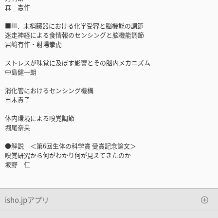
森 憲作
■III．末梢臓器における化学受容と脳機能の調節
迷走神経による食情報のセンシングと脳機能調節
岩﨑有作・射場拳虎
ストレスが味覚に及ぼす影響とその脳内メカニズム
中島健一朗
消化管におけるセンシング機構
市木貴子
体内環境による嗅覚調節
堀尾奈央
●解説 ＜第6回生体の科学賞 受賞記念論文＞
嗅覚研究から何がわかり何が見えてきたのか
坂野 仁
isho.jpアプリ