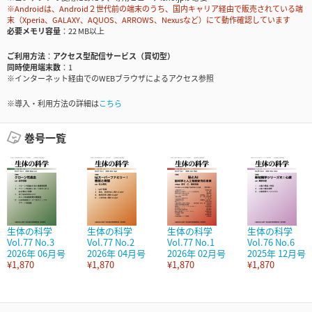
※Androidは、Android２世代前の端末のうち、国内キャリア経由で販売されている端
末（Xperia、GALAXY、AQUOS、ARROWS、Nexusなど）にて動作確認しています
必要メモリ容量
22 MB以上
ご利用方法
アクセス型配信サービス（買切型）
同時使用端末数
1
※インターネット経由でのWEBブラウザによるアクセス参照
※導入・利用方法の詳細は
こちら
巻号一覧
生体の科学
生体の科学
生体の科学
生体の科学
Vol.77 No.3
Vol.77 No.2
Vol.77 No.1
Vol.76 No.6
2026年 06月号
2026年 04月号
2026年 02月号
2025年 12月号
¥1,870
¥1,870
¥1,870
¥1,870