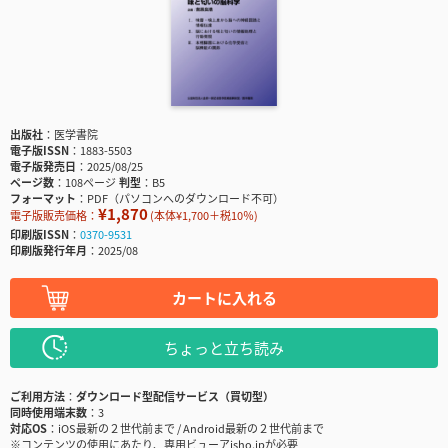
出版社
医学書院
電子版ISSN
1883-5503
電子版発売日
2025/08/25
ページ数
108ページ
判型
B5
フォーマット
PDF（パソコンへのダウンロード不可）
¥1,870
電子版販売価格：
(本体¥1,700＋税10％)
印刷版ISSN
0370-9531
印刷版発行年月
2025/08
カートに入れる
ちょっと立ち読み
ご利用方法
ダウンロード型配信サービス（買切型）
同時使用端末数
3
対応OS
iOS最新の２世代前まで / Android最新の２世代前まで
※コンテンツの使用にあたり、専用ビューアisho.jpが必要