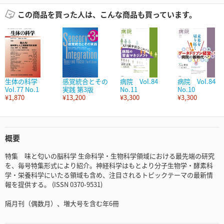
この商品を買った人は、こんな商品も買っています。
生体の科学
感覚統合とその
病院 Vol.84
病院 Vol.84
Vol.77 No.1
実践 第3版
No.11
No.10
¥1,870
¥13,200
¥3,300
¥3,300
概要
特集 味と匂いの脳科学 生命科学・生物科学領域における最先端の研究
を、毎号特集形式により紹介。神経科学はもとより分子生物学・酵素科
学・栄養科学にいたる領域も含め、注目されるトピックテーマの最新情
報を提供する。 (ISSN 0370-9531)
隔月刊（偶数月）、増大号を含む年6冊