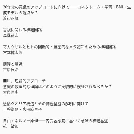
20年後の意識のアップロードに向けて――コネクトーム・学習・BMI・生
成モデルの観点から
渡辺正峰
盲視に関わる神経回路
高桑徳宏
マカクザルとヒトの回顧的・展望的なメタ認知のための神経回路
宮本健太郎
前障と意識
吉原良浩
■Ⅲ．理論的アプローチ
意識の数理的な理論はどのように実験的に検証されるべきか？
大泉匡史
感情クオリア構造とその神経基盤の解明に向けて
土谷尚嗣・宮田麻里子
自由エネルギー原理――内受容感覚に基づく意識の神経基盤
乾 敏郎