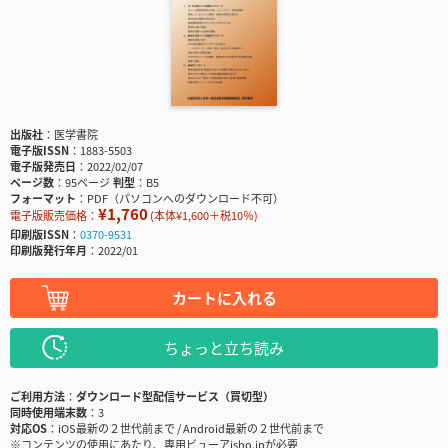
出版社
医学書院
電子版ISSN
1883-5503
電子版発売日
2022/02/07
ページ数
95ページ
判型
B5
フォーマット
PDF（パソコンへのダウンロード不可）
¥1,760
電子版販売価格：
(本体¥1,600＋税10％)
印刷版ISSN
0370-9531
印刷版発行年月
2022/01
カートに入れる
ちょっと立ち読み
ご利用方法
ダウンロード型配信サービス（買切型）
同時使用端末数
3
対応OS
iOS最新の２世代前まで / Android最新の２世代前まで
※コンテンツの使用にあたり、専用ビューアisho.jpが必要