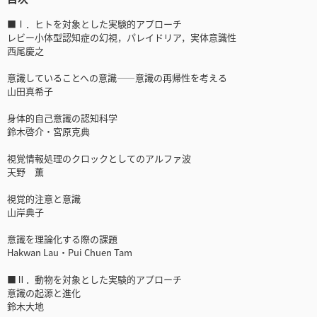
■Ⅰ．ヒトを対象とした実験的アプローチ
レビー小体型認知症の幻視，パレイドリア，実体意識性
西尾慶之
意識していることへの意識――意識の再帰性を考える
山田真希子
身体的自己意識の認知科学
鈴木啓介・宮原克典
視覚情報処理のクロックとしてのアルファ波
天野 薫
視覚的注意と意識
山岸典子
意識を理論化する際の課題
Hakwan Lau・Pui Chuen Tam
■Ⅱ．動物を対象とした実験的アプローチ
意識の起源と進化
鈴木大地