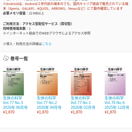
※Androidは、Android２世代前の端末のうち、国内キャリア経由で販売されている端
末（Xperia、GALAXY、AQUOS、ARROWS、Nexusなど）にて動作確認しています
必要メモリ容量
22 MB以上
ご利用方法
アクセス型配信サービス（買切型）
同時使用端末数
1
※インターネット経由でのWEBブラウザによるアクセス参照
※導入・利用方法の詳細は
こちら
巻号一覧
生体の科学
生体の科学
生体の科学
生体の科学
Vol.77 No.3
Vol.77 No.2
Vol.77 No.1
Vol.76 No.6
2026年 06月号
2026年 04月号
2026年 02月号
2025年 12月号
¥1,870
¥1,870
¥1,870
¥1,870