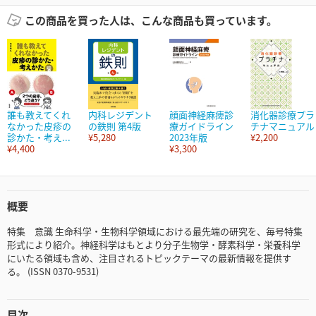
この商品を買った人は、こんな商品も買っています。
誰も教えてくれ
内科レジデント
顔面神経麻痺診
消化器診療プラ
なかった皮疹の
の鉄則 第4版
療ガイドライン
チナマニュアル
診かた・考え...
¥5,280
2023年版
¥2,200
¥4,400
¥3,300
概要
特集 意識 生命科学・生物科学領域における最先端の研究を、毎号特集
形式により紹介。神経科学はもとより分子生物学・酵素科学・栄養科学
にいたる領域も含め、注目されるトピックテーマの最新情報を提供す
る。 (ISSN 0370-9531)
目次