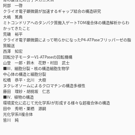
阿部 一啓
クライオ電子顕微鏡が加速するギャップ結合の構造研究
大嶋 篤典
ミトコンドリアへのタンパク質搬入ゲートTOM複合体の構造解析からわ
かってきたこと
荒磯 裕平
クライオ電子顕微鏡によって明らかになったP4-ATPaseフリッパーゼの脂
質輸送
西澤 知宏
回転分子モーターV1-ATPaseの回転機構
山登 一郎・鈴木 花野・村田 武士
■III．細胞分裂・核の構造細胞生物学
中心体の構造と細胞分裂
松橋 恭平・北川 大樹
ヌクレオソームによるクロマチンの構造多様性
藤田 理紗・胡桃坂 仁志
■IV．植物の構造
環境変化に応じて光化学系Iが形成する様々な超複合体の構造
田中 秀明・栗栖 源嗣
光化学系II複合体
皆川 純