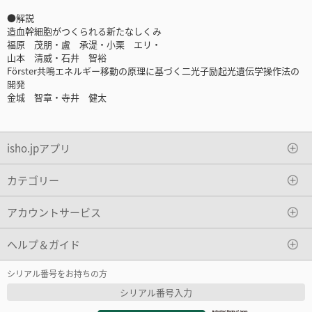
●解説
造血幹細胞がつくられる新たなしくみ
福原 茂朋・盧 承湜・小栗 エリ・
山本 清威・石井 智裕
Förster共鳴エネルギー移動の原理に基づく二光子励起光遺伝学操作法の
開発
金城 智章・寺井 健太
isho.jpアプリ
カテゴリー
アカウントサービス
ヘルプ＆ガイド
シリアル番号をお持ちの方
シリアル番号入力