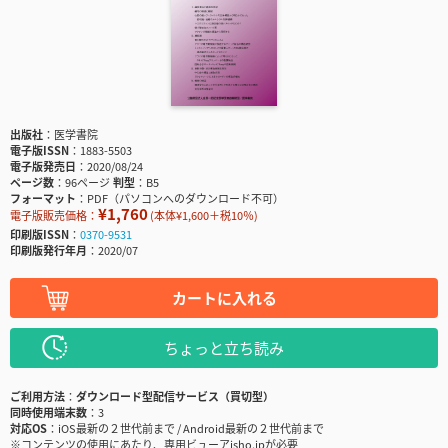
出版社
医学書院
電子版ISSN
1883-5503
電子版発売日
2020/08/24
ページ数
96ページ
判型
B5
フォーマット
PDF（パソコンへのダウンロード不可）
¥1,760
電子版販売価格：
(本体¥1,600＋税10％)
印刷版ISSN
0370-9531
印刷版発行年月
2020/07
カートに入れる
ちょっと立ち読み
ご利用方法
ダウンロード型配信サービス（買切型）
同時使用端末数
3
対応OS
iOS最新の２世代前まで / Android最新の２世代前まで
※コンテンツの使用にあたり、専用ビューアisho.jpが必要