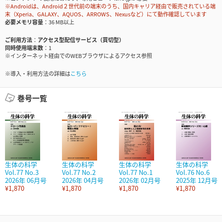
※Androidは、Android２世代前の端末のうち、国内キャリア経由で販売されている端
末（Xperia、GALAXY、AQUOS、ARROWS、Nexusなど）にて動作確認しています
必要メモリ容量
36 MB以上
ご利用方法
アクセス型配信サービス（買切型）
同時使用端末数
1
※インターネット経由でのWEBブラウザによるアクセス参照
※導入・利用方法の詳細は
こちら
巻号一覧
生体の科学
生体の科学
生体の科学
生体の科学
Vol.77 No.3
Vol.77 No.2
Vol.77 No.1
Vol.76 No.6
2026年 06月号
2026年 04月号
2026年 02月号
2025年 12月号
¥1,870
¥1,870
¥1,870
¥1,870