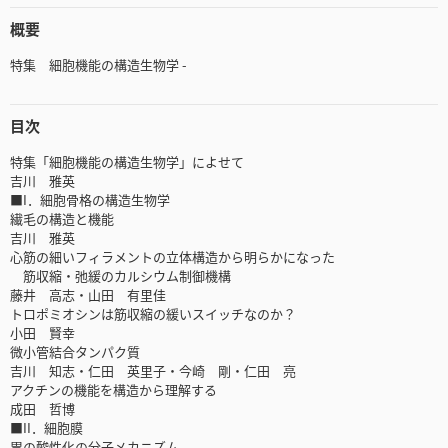
概要
特集 細胞機能の構造生物学 -
目次
特集「細胞機能の構造生物学」によせて
吉川 雅英
■I．細胞骨格の構造生物学
繊毛の構造と機能
吉川 雅英
心筋の細いフィラメントの立体構造から明らかになった
筋収縮・弛緩のカルシウム制御機構
藤井 高志・山田 有里佳
トロポミオシンは筋収縮の緩いスイッチなのか？
小田 賢幸
微小管結合タンパク質
吉川 知志・仁田 英里子・今崎 剛・仁田 亮
アクチンの機能を構造から理解する
成田 哲博
■II．細胞膜
胃の酸性化の分子メカニズム