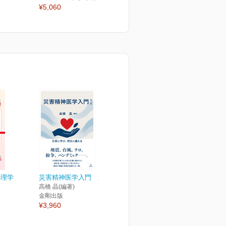
¥5,060
¥1,870
¥
心理学
災害精神医学入門 第2版
高橋 晶(編著)
金剛出版
¥3,960