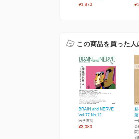
¥1,870
¥1
この商品を買った人
BRAIN and NERVE
精
Vol.77 No.12
第
医学書院
一
¥3,080
会
院
部