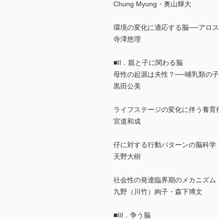
Chung Myung・奥山輝大
環境の変化に適応する脳──アロ
寺澤悠理
■II．親と子に関わる脳
母性の起源は夫性？──哺乳類の
黒田公美
ライフステージの変化に伴う養育
宮道和成
仔に対する行動パターンの脳科学
天野大樹
社会性の発達臨界期のメカニズム
九野（川竹）絢子・森下博文
■III．争う脳