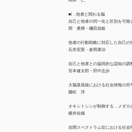
岡本 仁
■I．他者と関わる脳
自己と他者の同一化と区別を可能
岡 勇輝・磯田昌岐
他者の行動戦略に対応した自己の
石井宏憲・倉岡康治
自己と他者との協同的な認知の調整
宮本健太郎・田中志歩
大脳基底核における社会情報の符
國松 淳
オキシトシンが制御する，メダカ
横井佐織
自閉スペクトラム症における社会