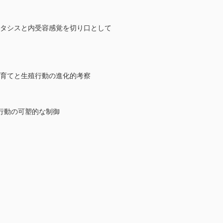
スタシスと内受容感覚を切り口として
子育てと生殖行動の進化的考察
行動の可塑的な制御