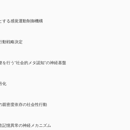
とする感覚運動制御機構
行動戦略決定
を行う“社会的メタ認知”の神経基盤
号化
の親密度依存の社会性行動
性記憶異常の神経メカニズム