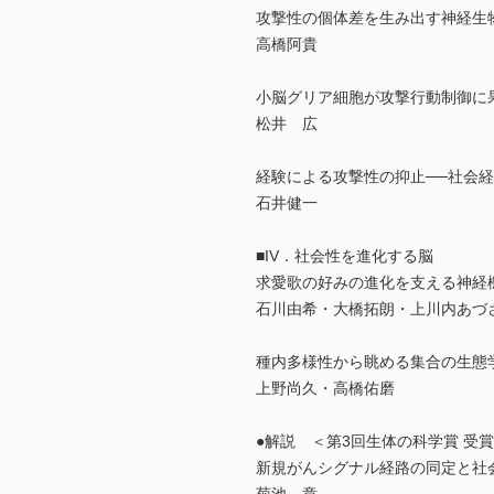
攻撃性の個体差を生み出す神経生
高橋阿貴
小脳グリア細胞が攻撃行動制御に
松井 広
経験による攻撃性の抑止──社会経
石井健一
■IV．社会性を進化する脳
求愛歌の好みの進化を支える神経
石川由希・大橋拓朗・上川内あづ
種内多様性から眺める集合の生態
上野尚久・高橋佑磨
●解説 ＜第3回生体の科学賞 受
新規がんシグナル経路の同定と社