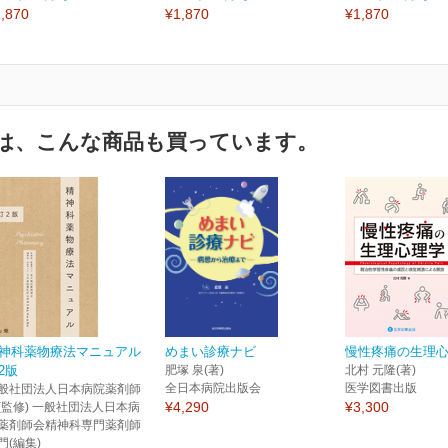
,870
¥1,870
¥1,870
は、こんな商品も買っています。
神科薬物療法マニュアル
めまい診療ナビ
慢性疼痛の生理
2版
肥塚 泉(著)
北村 元隆(著)
全日本病院出版会
医学図書出版
般社団法人日本病院薬剤師
¥4,290
¥3,300
(監修) 一般社団法人日本病
薬剤師会精神科専門薬剤師
門(編集)