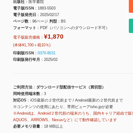
出版社
医学書院
電子版ISSN
1883-5503
電子版発売日
2025/02/17
ページ数
96ページ
判型
B5
フォーマット
PDF（パソコンへのダウンロード不可）
¥1,870
電子版販売価格：
(本体¥1,700＋税10％)
印刷版ISSN
0370-9531
印刷版発行年月
2025/02
ご利用方法
ダウンロード型配信サービス（買切型）
同時使用端末数
3
対応OS
iOS最新の２世代前まで / Android最新の２世代前まで
※コンテンツの使用にあたり、専用ビューアisho.jpが必要
※Androidは、Android２世代前の端末のうち、国内キャリア経由で販
AQUOS、ARROWS、Nexusなど）にて動作確認しています
必要メモリ容量
18 MB以上