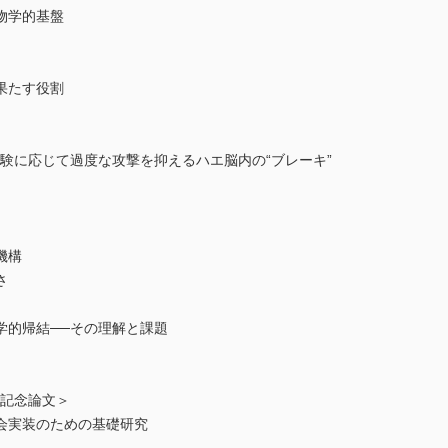
物学的基盤
果たす役割
験に応じて過度な攻撃を抑えるハエ脳内の“ブレーキ”
機構
さ
学的帰結──その理解と課題
賞記念論文＞
会実装のための基礎研究