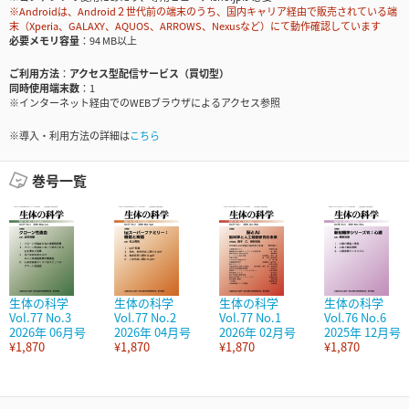
※Androidは、Android２世代前の端末のうち、国内キャリア経由で販売されている端
末（Xperia、GALAXY、AQUOS、ARROWS、Nexusなど）にて動作確認しています
必要メモリ容量
94 MB以上
ご利用方法
アクセス型配信サービス（買切型）
同時使用端末数
1
※インターネット経由でのWEBブラウザによるアクセス参照
※導入・利用方法の詳細は
こちら
巻号一覧
生体の科学
生体の科学
生体の科学
生体の科学
Vol.77 No.3
Vol.77 No.2
Vol.77 No.1
Vol.76 No.6
2026年 06月号
2026年 04月号
2026年 02月号
2025年 12月号
¥1,870
¥1,870
¥1,870
¥1,870