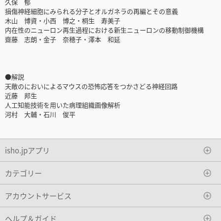
久保 郁
損傷神経細胞にみられる分子とオルガネラの再編とその意義
木山 博資・小西 博之・桐生 寿美子
内在性のニューロン再生過程における新生ニューロンの移動制御機構
齋藤 志朗・金子 奈穂子・澤本 和延
●解説
天敵のにおいによるマウスの恐怖応答をつかさどる神経回路
近藤 邦生
人工知能技術を用いた病理組織画像解析
河村 大輔・石川 俊平
isho.jpアプリ
カテゴリー
アカウントサービス
ヘルプ＆ガイド