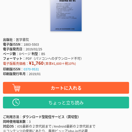
出版社
医学書院
電子版ISSN
1883-5503
電子版発売日
2019/02/25
ページ数
0ページ
判型
B5
フォーマット
PDF（パソコンへのダウンロード不可）
¥1,760
電子版販売価格：
(本体¥1,600＋税10％)
印刷版ISSN
0370-9531
印刷版発行年月
2019/01
カートに入れる
ちょっと立ち読み
ご利用方法
ダウンロード型配信サービス（買切型）
同時使用端末数
3
対応OS
iOS最新の２世代前まで / Android最新の２世代前まで
※コンテンツの使用にあたり、専用ビューアisho.jpが必要