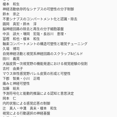
榎本 和生
神経活動依存的なシナプスの可塑性の分子制御
鈴木 崇之
不要シナプスのコンパートメント化と認識・除去
圓岡 真宏・鈴木 淳
脳神経回路の除去と再生の分子細胞基盤
中浜 諒大・増岡 宏哉・長谷川 恵理・
冨樫 和也・榎本 和生
軸索コンパートメントの構造可塑性と聴覚チューニング
久場 博司
自発神経活動と視覚系神経回路のスクラップ&ビルド
田川 義晃
大脳皮質一次視覚野の機能発達における視覚経験の役割
吉村 由美子
マウス体性感覚野バレル皮質の形成と可塑性
下郡 智美・小川 正晴
痛みと神経可塑性
加藤 総夫
予測符号化と能動的推論による認知と意思決定
岡本 仁
内的状態による感覚応答の制御
辻 真人・中溝 真未・榎本 和生
視覚による行動選択の神経基盤