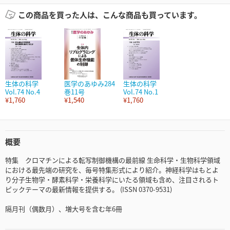
この商品を買った人は、こんな商品も買っています。
生体の科学
医学のあゆみ284
生体の科学
Vol.74 No.4
巻11号
Vol.74 No.1
¥1,760
¥1,540
¥1,760
概要
特集 クロマチンによる転写制御機構の最前線 生命科学・生物科学領域
における最先端の研究を、毎号特集形式により紹介。神経科学はもとよ
り分子生物学・酵素科学・栄養科学にいたる領域も含め、注目されるト
ピックテーマの最新情報を提供する。 (ISSN 0370-9531)
隔月刊（偶数月）、増大号を含む年6冊