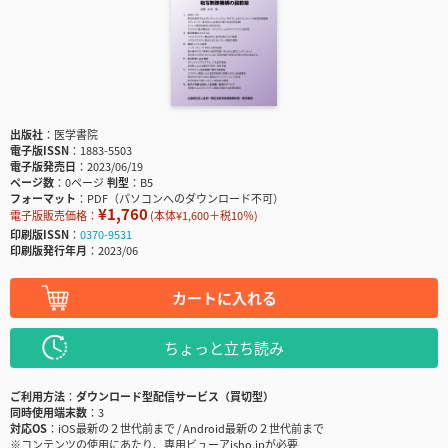
出版社
医学書院
電子版ISSN
1883-5503
電子版発売日
2023/06/19
ページ数
0ページ
判型
B5
フォーマット
PDF（パソコンへのダウンロード不可）
¥1,760
電子版販売価格：
(本体¥1,600＋税10％)
印刷版ISSN
0370-9531
印刷版発行年月
2023/06
カートに入れる
ちょっと立ち読み
ご利用方法
ダウンロード型配信サービス（買切型）
同時使用端末数
3
対応OS
iOS最新の２世代前まで / Android最新の２世代前まで
※コンテンツの使用にあたり、専用ビューアisho.jpが必要