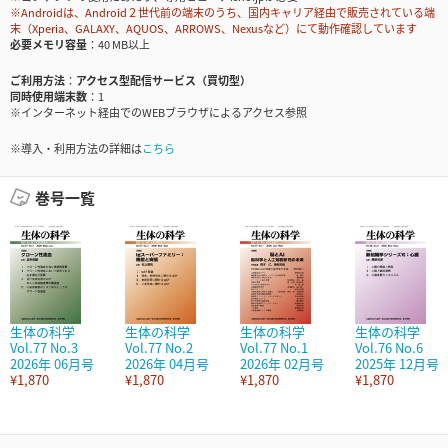
※Androidは、Android２世代前の端末のうち、国内キャリア経由で販売されている端
末（Xperia、GALAXY、AQUOS、ARROWS、Nexusなど）にて動作確認しています
必要メモリ容量
40 MB以上
ご利用方法
アクセス型配信サービス（買切型）
同時使用端末数
1
※インターネット経由でのWEBブラウザによるアクセス参照
※導入・利用方法の詳細は
こちら
巻号一覧
生体の科学
生体の科学
生体の科学
生体の科学
Vol.77 No.3
Vol.77 No.2
Vol.77 No.1
Vol.76 No.6
2026年 06月号
2026年 04月号
2026年 02月号
2025年 12月号
¥1,870
¥1,870
¥1,870
¥1,870