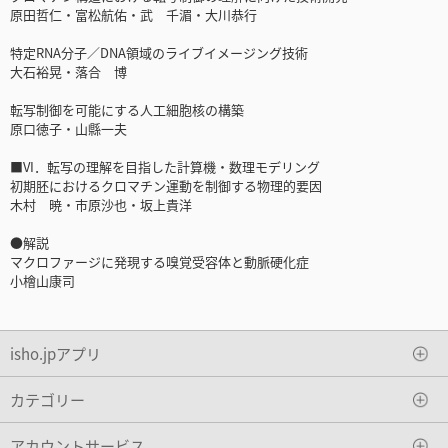
原田哲仁・富松航佑・武 千湄・大川恭行
特定RNA分子／DNA領域のライブイメージング技術
大石裕晃・落合 博
転写制御を可能にする人工細胞核の構築
原口徳子・山縣一夫
■VI．転写の理解を目指した計算機・数理モデリング
初期胚におけるクロマチン運動を制御する物理的要因
木村 暁・市原沙也・坂上貴洋
●解説
マクロファージに発現する嗅覚受容体と動脈硬化症
小檜山康司
isho.jpアプリ
カテゴリー
アカウントサービス