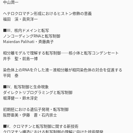
中山潤一
ヘテロクロマチン形成におけるヒストン修飾の意義
福田 渓・眞貝洋一
■III．核内ドメインと転写
ノンコーディングRNAと転写制御
Maierdan Palihati・斉藤典子
相分離モデルで理解する転写制御――核小体と転写コンデンセート
井手 聖・前島一博
染色体上のRNAを介した液－液相分離が相同染色体の対合を促進する
平岡 泰
■IV．転写制御と生命現象
ダイレクトリプログラミングと転写制御
堀澤健一・鈴木淳史
初期胚における遺伝子発現・転写制御
阪野亜美・伊藤 蒼・石内崇士
■V．クロマチンと転写制御に関する新技術
クロマチン構造における転写制御の理解に向けた技術開発