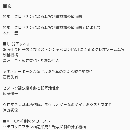
目次
特集 クロマチンによる転写制御機構の最前線
特集「クロマチンによる転写制御機構の最前線」によせて
木村 宏
■I．分子レベル
転写伸長因子およびヒストンシャペロンFACTによるヌクレオソーム転写
制御機構
畠澤 卓・鯨井智也・胡桃坂仁志
メディエーター複合体による転写の新たな統合的制御
高橋秀尚
ヒストン翻訳後修飾と転写活性化
佐藤優子
クロマチン基本構造体，ヌクレオソームのダイナミクスと安定性
河野秀俊
■II．転写抑制のメカニズム
ヘテロクロマチン構造形成と転写抑制の分子機構