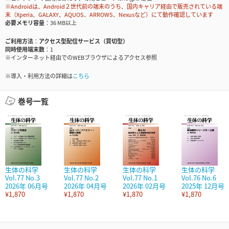
※Androidは、Android２世代前の端末のうち、国内キャリア経由で販売されている端
末（Xperia、GALAXY、AQUOS、ARROWS、Nexusなど）にて動作確認しています
必要メモリ容量
36 MB以上
ご利用方法
アクセス型配信サービス（買切型）
同時使用端末数
1
※インターネット経由でのWEBブラウザによるアクセス参照
※導入・利用方法の詳細は
こちら
巻号一覧
生体の科学
生体の科学
生体の科学
生体の科学
Vol.77 No.3
Vol.77 No.2
Vol.77 No.1
Vol.76 No.6
2026年 06月号
2026年 04月号
2026年 02月号
2025年 12月号
¥1,870
¥1,870
¥1,870
¥1,870