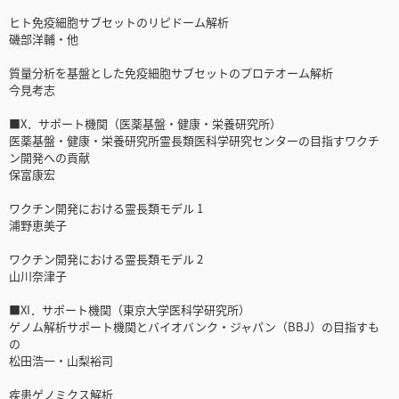
ヒト免疫細胞サブセットのリピドーム解析
磯部洋輔・他
質量分析を基盤とした免疫細胞サブセットのプロテオーム解析
今見考志
■X．サポート機関（医薬基盤・健康・栄養研究所）
医薬基盤・健康・栄養研究所霊長類医科学研究センターの目指すワクチ
ン開発への貢献
保富康宏
ワクチン開発における霊長類モデル 1
浦野恵美子
ワクチン開発における霊長類モデル 2
山川奈津子
■XI．サポート機関（東京大学医科学研究所）
ゲノム解析サポート機関とバイオバンク・ジャパン（BBJ）の目指すも
の
松田浩一・山梨裕司
疾患ゲノミクス解析