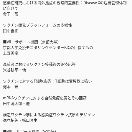
感染症研究における海外拠点の戦略的重要性：Disease Xの危機管理体制
に向けて
金子 聰
ワクチン開発プラットフォームの多様性
田中義正
■VII．サポート機関（京都大学）
京都大学免疫モニタリングセンターKICの目指すもの
上野英樹
高齢者におけるワクチン接種後の免疫応答
米谷耕平・他
ワクチンに対するT細胞応答：T細胞は変異株に強い
河本 宏
mRNAワクチンに対する自然免疫応答とその回避
田中洸太郎・他
構造ワクチン学による感染症ワクチン抗原のデザイン
逸見拓矢・橋口隆生
■VIII．サポート機関（実中研）