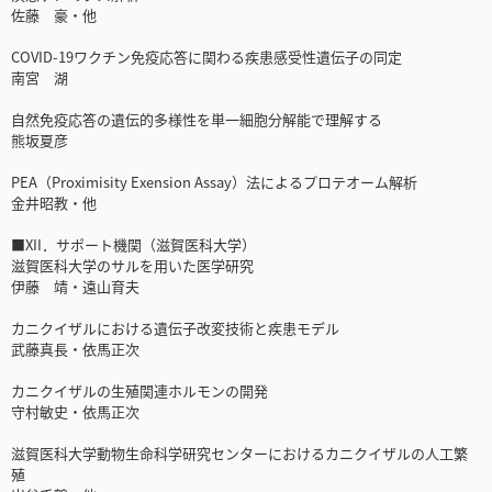
佐藤 豪・他
COVID-19ワクチン免疫応答に関わる疾患感受性遺伝子の同定
南宮 湖
自然免疫応答の遺伝的多様性を単一細胞分解能で理解する
熊坂夏彦
PEA（Proximisity Exension Assay）法によるプロテオーム解析
金井昭教・他
■XII．サポート機関（滋賀医科大学）
滋賀医科大学のサルを用いた医学研究
伊藤 靖・遠山育夫
カニクイザルにおける遺伝子改変技術と疾患モデル
武藤真長・依馬正次
カニクイザルの生殖関連ホルモンの開発
守村敏史・依馬正次
滋賀医科大学動物生命科学研究センターにおけるカニクイザルの人工繁
殖