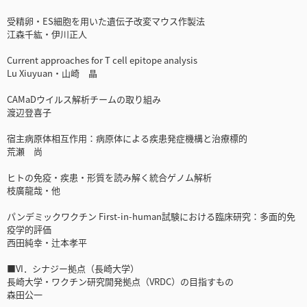
受精卵・ES細胞を用いた遺伝子改変マウス作製法
江森千紘・伊川正人
Current approaches for T cell epitope analysis
Lu Xiuyuan・山崎 晶
CAMaDウイルス解析チームの取り組み
渡辺登喜子
宿主病原体相互作用：病原体による疾患発症機構と治療標的
荒瀬 尚
ヒトの免疫・疾患・形質を読み解く統合ゲノム解析
枝廣龍哉・他
パンデミックワクチン First-in-human試験における臨床研究：多面的免
疫学的評価
西田純幸・辻本孝平
■VI．シナジー拠点（長崎大学）
長崎大学・ワクチン研究開発拠点（VRDC）の目指すもの
森田公一