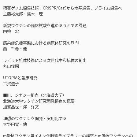
精密ゲノム編集技術：CRISPR/Cas9から塩基編集，プライム編集へ
主藤裕太郎・濡木 理
新規ワクチンの臨床試験を進めるうえでの課題
四柳 宏
感染症危機事態における病原体研究のELSI
西 千尋・他
ラビット抗体技術による次世代中和抗体の創出
丸山俊昭
UTOPIAと臨床研究
古賀道子
■III．シナジー拠点（北海道大学）
北海道大学ワクチン研究開発拠点の概要
加賀晶世・澤 洋文
理想のワクチンを開発・実用化する
大野円実・他
mRNAワクチン用イオン化脂質ライブラリーの構築とmRNAワクチンへの