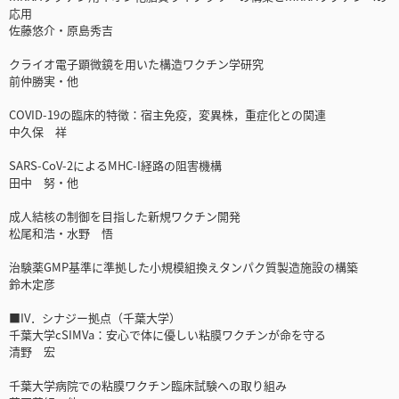
応用
佐藤悠介・原島秀吉
クライオ電子顕微鏡を用いた構造ワクチン学研究
前仲勝実・他
COVID-19の臨床的特徴：宿主免疫，変異株，重症化との関連
中久保 祥
SARS-CoV-2によるMHC-I経路の阻害機構
田中 努・他
成人結核の制御を目指した新規ワクチン開発
松尾和浩・水野 悟
治験薬GMP基準に準拠した小規模組換えタンパク質製造施設の構築
鈴木定彦
■IV．シナジー拠点（千葉大学）
千葉大学cSIMVa：安心で体に優しい粘膜ワクチンが命を守る
清野 宏
千葉大学病院での粘膜ワクチン臨床試験への取り組み