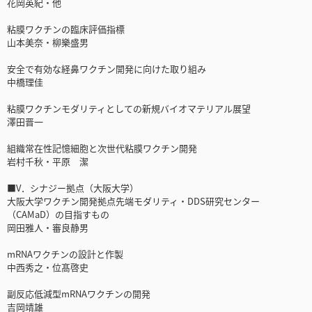
花岡英紀・他
粘膜ワクチンの臨床評価指標
山本美奈・柳樂盛男
安全で有効な経鼻ワクチン開発に向けた取り組み
中橋理佳
粘膜ワクチンモダリティとしての新規バイオマテリアル展望
澤田晋一
組織常在性記憶細胞と次世代粘膜ワクチン開発
岩村千秋・平原 潔
■V．シナジー拠点（大阪大学）
大阪大学ワクチン開発拠点先端モダリティ・DDS研究センター
（CAMaD）の目指すもの
岡田雅人・審良静男
mRNAワクチンの設計と作製
中西秀之・位髙啓史
副反応低減型mRNAワクチンの開発
吉岡靖雄