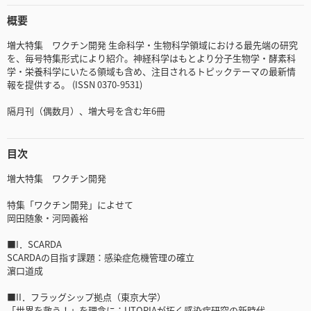
概要
増大特集 ワクチン開発 生命科学・生物科学領域における最先端の研究
を、毎号特集形式により紹介。神経科学はもとより分子生物学・酵素科
学・栄養科学にいたる領域も含め、注目されるトピックテーマの最新情
報を提供する。 (ISSN 0370-9531)
隔月刊（偶数月）、増大号を含む年6冊
目次
増大特集 ワクチン開発
特集「ワクチン開発」によせて
岡田随象・河岡義裕
■I．SCARDA
SCARDAの目指す課題：感染症危機管理の確立
濵口道成
■II．フラッグシップ拠点（東京大学）
「世界を救う！」を理念に：UTOPIAが拓く感染症研究の新時代