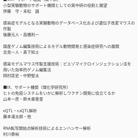
小型実験動物のサポート機関としての実中研の役割と展望
伊藤 守・末松 誠
感染症モデルとなる実験動物のデータベース化および遺伝子改変マウスの
作製
後藤元人・高橋利一
国産ゲノム編集技術によるモデル動物開発と感染症研究への展開
吉見一人・真下知士
感染モデルマウス作製支援技術：ピエゾマイクロインジェクション法を
用いた効率的ゲノム編集法
岡村匡史・中野堅太
■IX．サポート機関（理化学研究所）
ヒトの免疫システムをいかに解析しワクチン開発に役立てるか
山本一彦・鈴木亜香里
eQTL・caQTL解析
藤本凜太郎・他
RNA転写開始点解析技術によるエンハンサー解析
村川泰裕