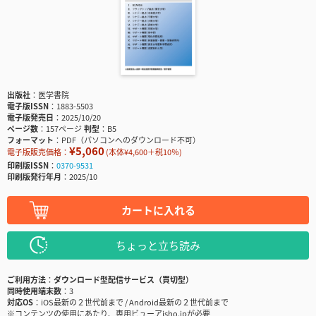
出版社
医学書院
電子版ISSN
1883-5503
電子版発売日
2025/10/20
ページ数
157ページ
判型
B5
フォーマット
PDF（パソコンへのダウンロード不可）
¥5,060
電子版販売価格：
(本体¥4,600＋税10％)
印刷版ISSN
0370-9531
印刷版発行年月
2025/10
カートに入れる
ちょっと立ち読み
ご利用方法
ダウンロード型配信サービス（買切型）
同時使用端末数
3
対応OS
iOS最新の２世代前まで / Android最新の２世代前まで
※コンテンツの使用にあたり、専用ビューアisho.jpが必要