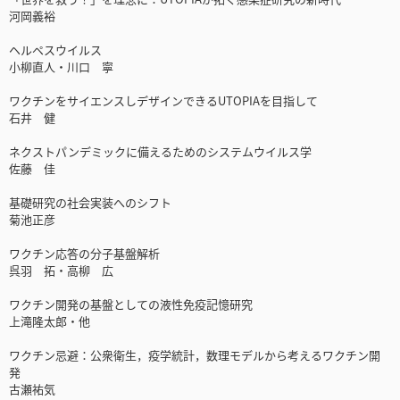
河岡義裕
ヘルペスウイルス
小柳直人・川口 寧
ワクチンをサイエンスしデザインできるUTOPIAを目指して
石井 健
ネクストパンデミックに備えるためのシステムウイルス学
佐藤 佳
基礎研究の社会実装へのシフト
菊池正彦
ワクチン応答の分子基盤解析
呉羽 拓・高柳 広
ワクチン開発の基盤としての液性免疫記憶研究
上滝隆太郎・他
ワクチン忌避：公衆衛生，疫学統計，数理モデルから考えるワクチン開
発
古瀬祐気