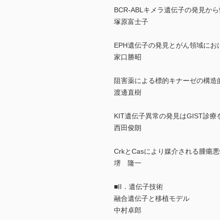
BCR-ABLキメラ遺伝子の発見
塚原富士子
EPH遺伝子の発見とがん領域にお
家口勝昭
阻害薬による標的キナーゼの構造
渡邊直樹
KIT遺伝子異常の発見はGIST診
西田俊朗
CrkとCasにより媒介される腫瘍
堺 隆一
■II．遺伝子技術
融合遺伝子と移植モデル
中村卓郎