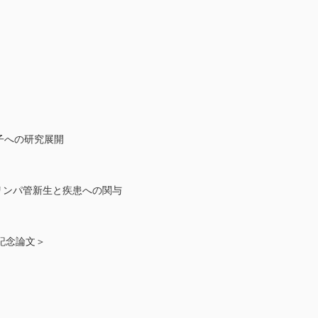
因子への研究展開
リンパ管新生と疾患への関与
賞記念論文＞