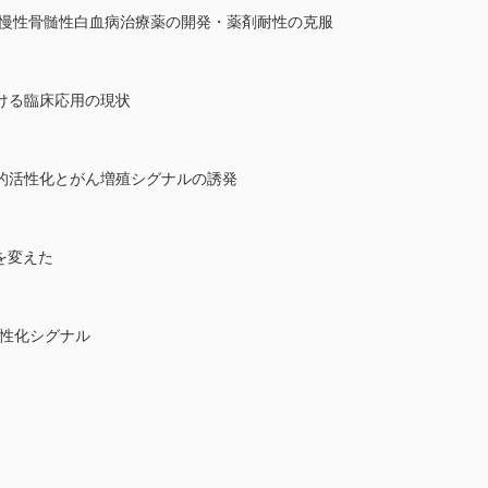
から慢性骨髄性白血病治療薬の開発・薬剤耐性の克服
ける臨床応用の現状
的活性化とがん増殖シグナルの誘発
療を変えた
悪性化シグナル