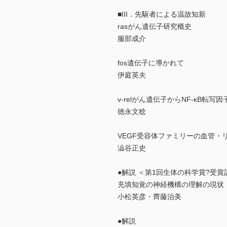
■III．先駆者による温故知新
rasがん遺伝子研究概史
服部成介
fos遺伝子に導かれて
伊庭英夫
v-relがん遺伝子からNF-κB転写
徳永文稔
VEGF受容体ファミリーの血管・
澁谷正史
●解説 ＜第1回生体の科学賞?受
充填知覚の神経機構の理解の現状
小松英彦・齊藤治美
●解説