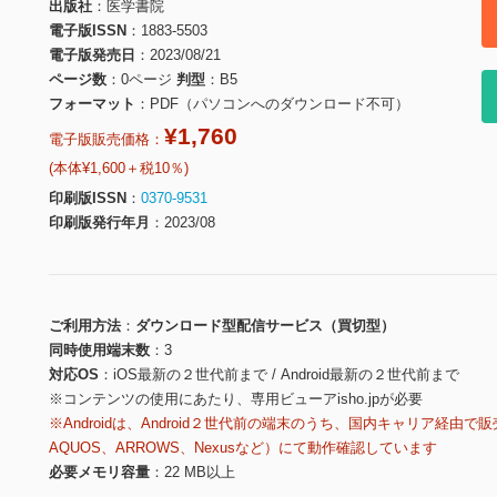
出版社
医学書院
電子版ISSN
1883-5503
電子版発売日
2023/08/21
ページ数
0ページ
判型
B5
フォーマット
PDF（パソコンへのダウンロード不可）
¥1,760
電子版販売価格：
(本体¥1,600＋税10％)
印刷版ISSN
0370-9531
印刷版発行年月
2023/08
ご利用方法
ダウンロード型配信サービス（買切型）
同時使用端末数
3
対応OS
iOS最新の２世代前まで / Android最新の２世代前まで
※コンテンツの使用にあたり、専用ビューアisho.jpが必要
※Androidは、Android２世代前の端末のうち、国内キャリア経由で販
AQUOS、ARROWS、Nexusなど）にて動作確認しています
必要メモリ容量
22 MB以上