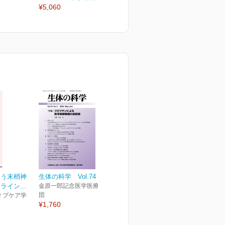
¥5,060
¥1,870
¥
伴う末梢神
生体の科学 Vol.74 No.3
イン...
金原一郎記念医学医療振興財
団
ィブケア学
¥1,760