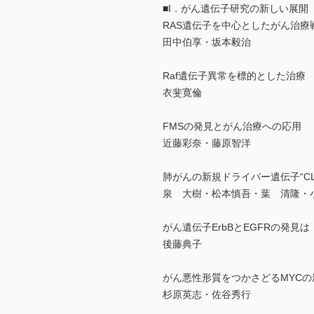
■I．がん遺伝子研究の新しい展開
RAS遺伝子を中心としたがん治療
田中伯享・坂本毅治
Raf遺伝子異常を標的とした治療
衣斐寛倫
FMSの発見とがん治療への応用
近藤彩奈・藤原智洋
肺がんの新規ドライバー遺伝子“CLIP
泉 大樹・松本慎吾・葉 清隆・
がん遺伝子ErbBとEGFRの発見
後藤典子
がん悪性形質をつかさどるMYCの
杉原英志・佐谷秀行