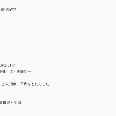
戦略の確立
1-LTK”
小林 進・後藤功一
は，がん治療に革命をもたらした
新機能と制御