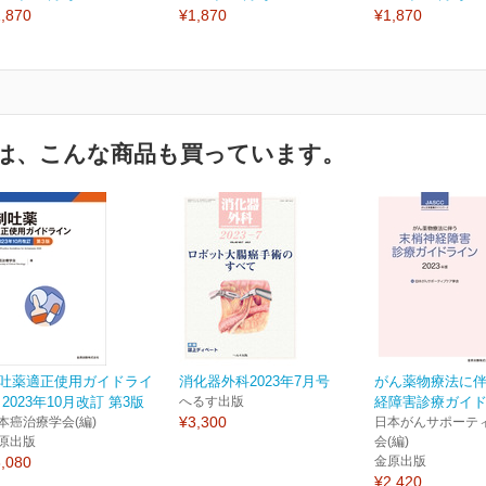
,870
¥1,870
¥1,870
は、こんな商品も買っています。
吐薬適正使用ガイドライ
消化器外科2023年7月号
がん薬物療法に
 2023年10月改訂 第3版
へるす出版
経障害診療ガイドラ
¥3,300
本癌治療学会(編)
日本がんサポーテ
原出版
会(編)
,080
金原出版
¥2,420