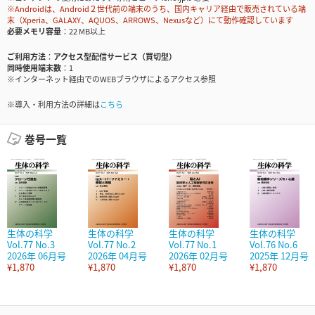
※Androidは、Android２世代前の端末のうち、国内キャリア経由で販売されている端
末（Xperia、GALAXY、AQUOS、ARROWS、Nexusなど）にて動作確認しています
必要メモリ容量
22 MB以上
ご利用方法
アクセス型配信サービス（買切型）
同時使用端末数
1
※インターネット経由でのWEBブラウザによるアクセス参照
※導入・利用方法の詳細は
こちら
巻号一覧
生体の科学
生体の科学
生体の科学
生体の科学
Vol.77 No.3
Vol.77 No.2
Vol.77 No.1
Vol.76 No.6
2026年 06月号
2026年 04月号
2026年 02月号
2025年 12月号
¥1,870
¥1,870
¥1,870
¥1,870