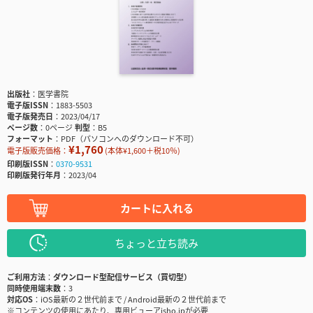
出版社
医学書院
電子版ISSN
1883-5503
電子版発売日
2023/04/17
ページ数
0ページ
判型
B5
フォーマット
PDF（パソコンへのダウンロード不可）
¥1,760
電子版販売価格：
(本体¥1,600＋税10％)
印刷版ISSN
0370-9531
印刷版発行年月
2023/04
カートに入れる
ちょっと立ち読み
ご利用方法
ダウンロード型配信サービス（買切型）
同時使用端末数
3
対応OS
iOS最新の２世代前まで / Android最新の２世代前まで
※コンテンツの使用にあたり、専用ビューアisho.jpが必要