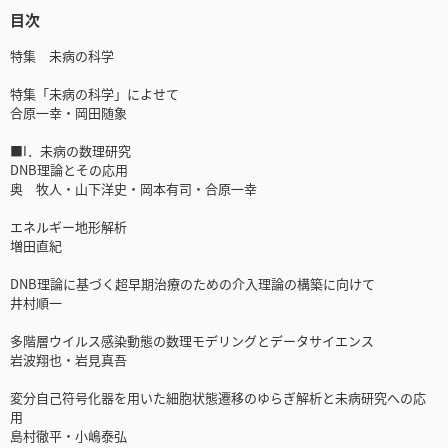
目次
特集 未病の科学
特集「未病の科学」によせて
合原一幸・岡田随象
■I．未病の数理研究
DNB理論とその応用
奥 牧人・山下洋史・岡本有司・合原一幸
エネルギー地形解析
増田直紀
DNB理論に基づく超早期治療のための介入理論の構築に向けて
井村順一
多階層ウイルス感染動態の数理モデリングとデータサイエンス
岩波翔也・岩見真吾
変分自己符号化器を用いた細胞状態遷移のゆらぎ解析と未病研究への応
用
島村徹平・小嶋泰弘