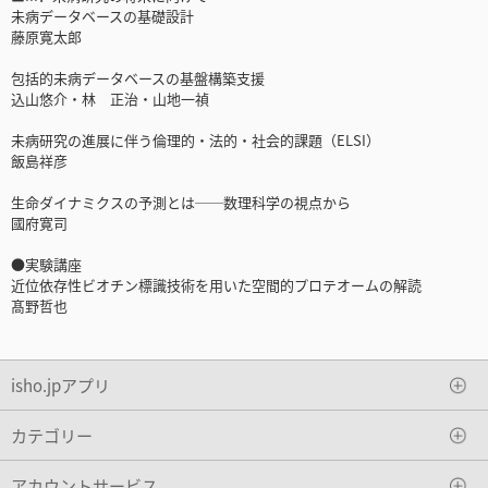
未病データベースの基礎設計
藤原寛太郎
包括的未病データベースの基盤構築支援
込山悠介・林 正治・山地一禎
未病研究の進展に伴う倫理的・法的・社会的課題（ELSI）
飯島祥彦
生命ダイナミクスの予測とは──数理科学の視点から
國府寛司
●実験講座
近位依存性ビオチン標識技術を用いた空間的プロテオームの解読
髙野哲也
isho.jpアプリ
カテゴリー
アカウントサービス