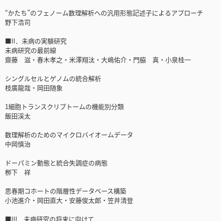
“かたち”のフェノーム数理解析への汎用形態記述子によるアプローチ
野下浩司
■II．未病の実験研究
未病研究の最前線
齋藤 滋・春木孝之・米澤翔汰・大嶋佑介・門脇 真・小泉桂一
シングルセルとゲノムの統合解析
枝廣龍哉・岡田随象
1細胞トランスクリプトームの機能別分類
飯田渓太
数理解析のためのマイクロバイオームデータ
中岡慎治
ドーパミン動態と統合失調症の病態
栁下 祥
思春期コホートの階層性データベース構築
小池進介・岡田直大・安藤俊太郎・笠井清登
■III．未病研究の将来に向けて