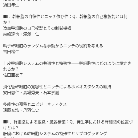
須田年生
■I．幹細胞の自律性とニッチ依存性：Q．幹細胞の自己複製能とは何
か？
造血幹細胞の自己複製とその制御機構
森嶋達也・滝澤 仁
精子幹細胞のランダムな挙動からニッチの役割を考える
吉田松生
上皮幹細胞システムの共通性と特殊性――幹細胞性はどのように規定さ
れるか？
佐田亜衣子
消化管幹細胞の寛容性とニッチによるホメオスタシスの維持
安田忠仁・馬場秀夫・石本崇胤
多能性の遷移とエピジェネティクス
遠藤充浩・丹羽仁史
■II．幹細胞による組織・臓器構築：Q．発生学における幹細胞の位置づ
けとは？
肝臓における幹細胞システムの特殊性とリプログラミング