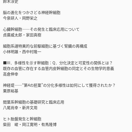
鈴木淳史
脳の進化をつかさどる神経幹細胞
今泉研人・岡野栄之
心臓幹細胞――その発生と臨床応用について
貞廣威太郎・家田真樹
細胞系譜特異的な前駆細胞に基づく腎臓の再構成
小林明雄・西中村隆一
■III．多様性を示す幹細胞：Q．分化決定と可変性の関係とは？
既存の血管に存在する血管内皮幹細胞の同定とその生物学的意義
高倉伸幸
神経堤――“第4の胚葉”の分化多様性は如何にして獲得されたか？
栗原裕基
間葉系幹細胞の基礎研究と臨床応用
八尾尚幸・新井文用
ヒト胎盤発生と幹細胞
柴田 峻・岡江寛明・有馬隆博