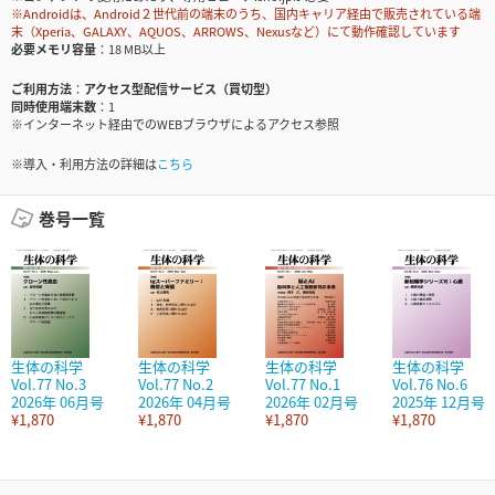
※Androidは、Android２世代前の端末のうち、国内キャリア経由で販売されている端
末（Xperia、GALAXY、AQUOS、ARROWS、Nexusなど）にて動作確認しています
必要メモリ容量
18 MB以上
ご利用方法
アクセス型配信サービス（買切型）
同時使用端末数
1
※インターネット経由でのWEBブラウザによるアクセス参照
※導入・利用方法の詳細は
こちら
巻号一覧
生体の科学
生体の科学
生体の科学
生体の科学
Vol.77 No.3
Vol.77 No.2
Vol.77 No.1
Vol.76 No.6
2026年 06月号
2026年 04月号
2026年 02月号
2025年 12月号
¥1,870
¥1,870
¥1,870
¥1,870