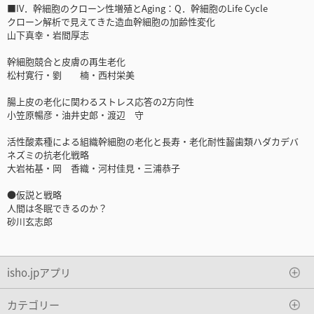
■IV．幹細胞のクローン性増殖とAging：Q．幹細胞のLife Cycle
クローン解析で見えてきた造血幹細胞の加齢性変化
山下真幸・岩間厚志
幹細胞競合と皮膚の再生老化
松村寛行・劉 楠・西村栄美
腸上皮の老化に関わるストレス応答の2方向性
小笠原暢彦・油井史郎・渡辺 守
活性酸素種による組織幹細胞の老化と長寿・老化耐性齧歯類ハダカデバ
ネズミの抗老化戦略
大岩祐基・岡 香織・河村佳見・三浦恭子
●仮説と戦略
人間は冬眠できるのか？
砂川玄志郎
isho.jpアプリ
カテゴリー