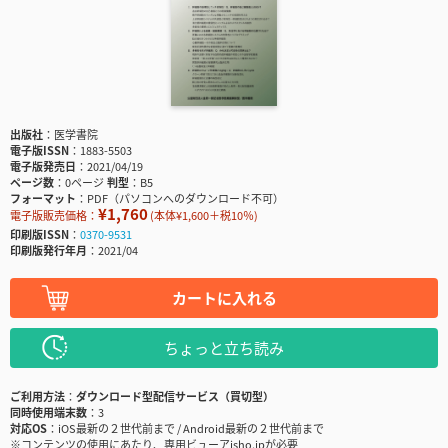
出版社
医学書院
電子版ISSN
1883-5503
電子版発売日
2021/04/19
ページ数
0ページ
判型
B5
フォーマット
PDF（パソコンへのダウンロード不可）
¥1,760
電子版販売価格：
(本体¥1,600＋税10％)
印刷版ISSN
0370-9531
印刷版発行年月
2021/04
カートに入れる
ちょっと立ち読み
ご利用方法
ダウンロード型配信サービス（買切型）
同時使用端末数
3
対応OS
iOS最新の２世代前まで / Android最新の２世代前まで
※コンテンツの使用にあたり、専用ビューアisho.jpが必要