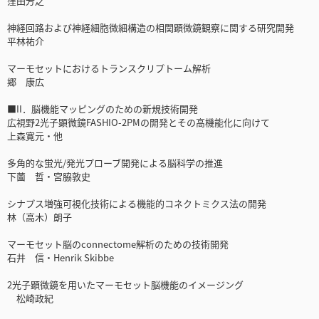
窪田芳之
神経回路および神経細胞微細構造の相関顕微鏡観察に関する研究開発
平林祐介
マーモセットにおけるトランスクリプトーム解析
郷 康広
■II．脳機能マッピングのための新規技術開発
広視野2光子顕微鏡FASHIO-2PMの開発とその高機能化に向けて
上森寛元・他
多角的な蛍光/発光プローブ開発による脳科学の推進
下薗 哲・宮脇敦史
シナプス増強可視化技術による機能的コネクトミクス法の開発
林（高木）朗子
マーモセット脳のconnectome解析のための技術開発
石井 信・Henrik Skibbe
2光子顕微鏡を用いたマーモセット脳機能のイメージング
松崎政紀