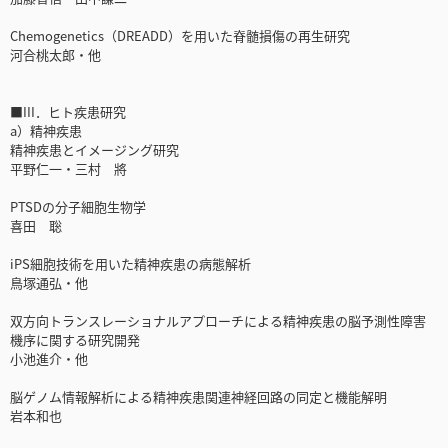
Chemogenetics（DREADD）を用いた脊髄損傷の再生研究
河合桃太郎・他
■III．ヒト疾患研究
a）精神疾患
精神疾患とイメージング研究
平野仁一・三村 將
PTSDの分子細胞生物学
喜田 聡
iPS細胞技術を用いた精神疾患の病態解析
鳥塚通弘・他
双方向トランスレーショナルアプローチによる精神疾患の脳予測性障害
機序に関する研究開発
小池進介・他
脳ゲノム情報解析による精神疾患関連神経回路の同定と機能解明
岩本和也