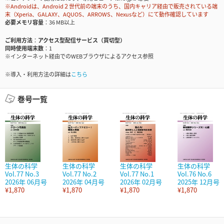
※Androidは、Android２世代前の端末のうち、国内キャリア経由で販売されている端
末（Xperia、GALAXY、AQUOS、ARROWS、Nexusなど）にて動作確認しています
必要メモリ容量
36 MB以上
ご利用方法
アクセス型配信サービス（買切型）
同時使用端末数
1
※インターネット経由でのWEBブラウザによるアクセス参照
※導入・利用方法の詳細は
こちら
巻号一覧
生体の科学
生体の科学
生体の科学
生体の科学
Vol.77 No.3
Vol.77 No.2
Vol.77 No.1
Vol.76 No.6
2026年 06月号
2026年 04月号
2026年 02月号
2025年 12月号
¥1,870
¥1,870
¥1,870
¥1,870