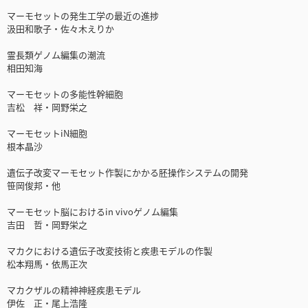
マーモセットの発生工学の最近の進捗
汲田和歌子・佐々木えりか
霊長類ゲノム編集の潮流
相田知海
マーモセットの多能性幹細胞
吉松 祥・岡野栄之
マーモセットiN細胞
根本晶沙
遺伝子改変マーモセット作製にかかる胚操作システムの開発
笹岡俊邦・他
マーモセット脳におけるin vivoゲノム編集
吉田 哲・岡野栄之
マカクにおける遺伝子改変技術と疾患モデルの作製
松本翔馬・依馬正次
マカクザルの精神神経疾患モデル
伊佐 正・尾上浩隆