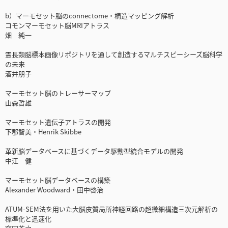
b）マーモセット脳のconnectome・構造マッピング解析
コモンマーモセット脳MRIアトラス
畑 純一
霊長類脳標本画像リポジトリを通して創造するマルチスピーシーズ脳科学
の未来
酒井朋子
マーモセット脳のトレーサーマップ
山森哲雄
マーモセット遺伝子アトラスの開発
下郡智美・Henrik Skibbe
革新脳データベースに基づくデータ駆動型統合モデルの開発
中江 健
マーモセット脳データベースの構築
Alexander Woodward・田中啓治
ATUM-SEM法を用いた大脳皮質局所神経回路の超微細構造三次元解析の
標準化と迅速化