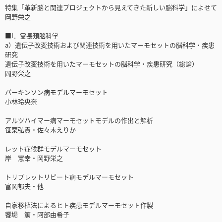
特集「革新脳と関連プロジェクトから見えてきた新しい脳科学」によせて
岡野栄之
■I．霊長類脳科学
a）遺伝子改変技術および関連技術を用いたマーモセットの脳科学・疾患
研究
遺伝子改変技術を用いたマーモセットの脳科学・疾患研究（総論）
岡野栄之
パーキンソン病モデルマーモセット
小林玲央奈
アルツハイマー病マーモセットモデルの作出と解析
笹栗弘貴・佐々木えりか
レット症候群モデルマーモセット
岸 憲幸・岡野栄之
トリプレットリピート病モデルマーモセット
富岡郁夫・他
自家移植法によるヒト疾患モデルマーモセット作製
饗場 篤・阿部由希子