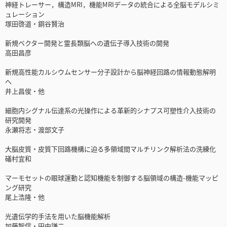
神経トレーサー，構造MRI，機能MRIデータの統合による全脳モデルシミ
ュレーション
塚田啓道・銅谷賢治
新規ベクター開発と霊長類脳への遺伝子導入技術の開発
高田昌彦
新規高性能カルシウムセンサー分子設計から脳神経回路の情報動態解明
へ
井上昌俊・他
細胞内シグナル伝達系の光操作による革新的シナプス可塑性介入技術の
研究開発
永瀬将志・渡部文子
大脳皮質・皮質下回路機構に迫る多領域間マルチリンク解析法の洗練化
礒村宜和
マーモセットの眼球運動と認知機能を制御する脳領域の構造-機能マッピ
ング研究
尾上浩隆・他
光遺伝学的手法を用いた脳機能解析
加藤智信・田中謙二