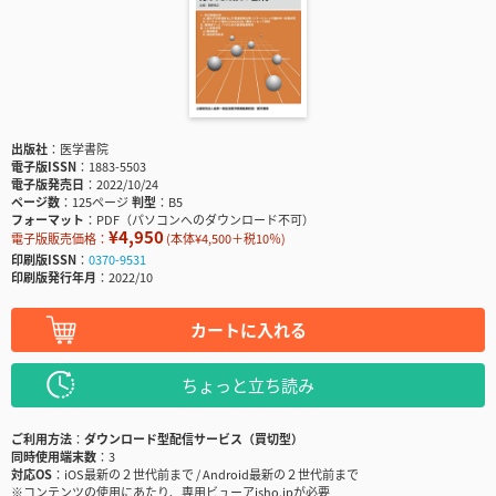
出版社
医学書院
電子版ISSN
1883-5503
電子版発売日
2022/10/24
ページ数
125ページ
判型
B5
フォーマット
PDF（パソコンへのダウンロード不可）
¥4,950
電子版販売価格：
(本体¥4,500＋税10％)
印刷版ISSN
0370-9531
印刷版発行年月
2022/10
カートに入れる
ちょっと立ち読み
ご利用方法
ダウンロード型配信サービス（買切型）
同時使用端末数
3
対応OS
iOS最新の２世代前まで / Android最新の２世代前まで
※コンテンツの使用にあたり、専用ビューアisho.jpが必要