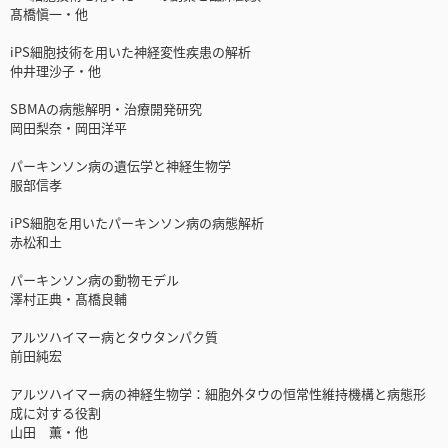
髙橋愼一・他
iPS細胞技術を用いた神経変性疾患の解析
仲井理沙子・他
SBMAの病態解明・治療開発研究
岡田梨奈・岡田洋平
パーキンソン病の遺伝学と神経生物学
服部信孝
iPS細胞を用いたパーキンソン病の病態解析
赤松和土
パーキンソン病の動物モデル
澤村正典・髙橋良輔
アルツハイマー病とタウタンパク質
前田純宏
アルツハイマー病の神経生物学：細胞外タウの恒常性維持機構と病態形
成に対する役割
山田 薫・他