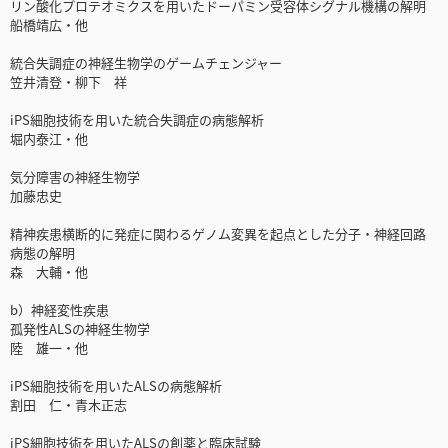
リン酸化プロテオミクスを用いたドーパミン受容体シグナル機構の解明
船橋靖広・他
統合失調症の神経生物学のゲームチェンジャー
笠井清登・柳下 祥
iPS細胞技術を用いた統合失調症の病態解析
堀内泰江・他
気分障害の神経生物学
加藤忠史
精神疾患横断的に発症に関わるゲノム変異を起点とした分子・神経回路
病態の解明
森 大輔・他
b）神経変性疾患
孤発性ALSの神経生物学
陸 雄一・他
iPS細胞技術を用いたALSの病態解析
割田 仁・青木正志
iPS細胞技術を用いたALSの創薬と臨床試験