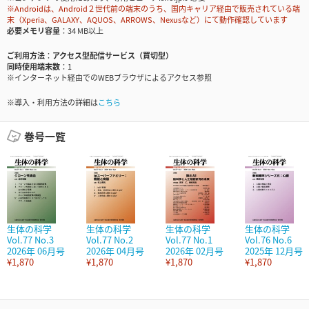
※Androidは、Android２世代前の端末のうち、国内キャリア経由で販売されている端
末（Xperia、GALAXY、AQUOS、ARROWS、Nexusなど）にて動作確認しています
必要メモリ容量
34 MB以上
ご利用方法
アクセス型配信サービス（買切型）
同時使用端末数
1
※インターネット経由でのWEBブラウザによるアクセス参照
※導入・利用方法の詳細は
こちら
巻号一覧
生体の科学
生体の科学
生体の科学
生体の科学
Vol.77 No.3
Vol.77 No.2
Vol.77 No.1
Vol.76 No.6
2026年 06月号
2026年 04月号
2026年 02月号
2025年 12月号
¥1,870
¥1,870
¥1,870
¥1,870