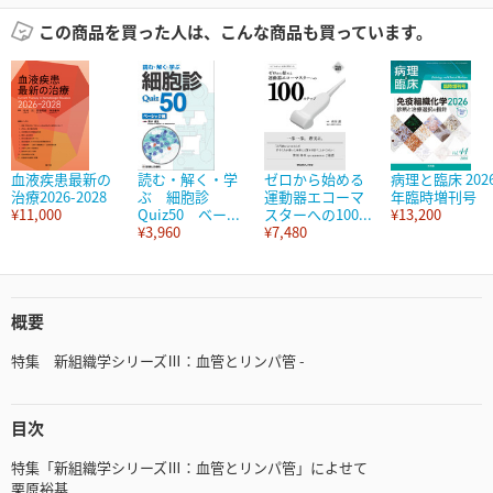
この商品を買った人は、こんな商品も買っています。
血液疾患最新の
読む・解く・学
ゼロから始める
病理と臨床 202
治療2026-2028
ぶ 細胞診
運動器エコーマ
年臨時増刊号
¥11,000
Quiz50 ベー...
スターへの100...
¥13,200
¥3,960
¥7,480
概要
特集 新組織学シリーズⅢ：血管とリンパ管 -
目次
特集「新組織学シリーズⅢ：血管とリンパ管」によせて
栗原裕基