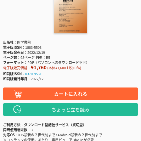
出版社
医学書院
電子版ISSN
1883-5503
電子版発売日
2022/12/19
ページ数
98ページ
判型
B5
フォーマット
PDF（パソコンへのダウンロード不可）
¥1,760
電子版販売価格：
(本体¥1,600＋税10％)
印刷版ISSN
0370-9531
印刷版発行年月
2022/12
カートに入れる
ちょっと立ち読み
ご利用方法
ダウンロード型配信サービス（買切型）
同時使用端末数
3
対応OS
iOS最新の２世代前まで / Android最新の２世代前まで
※コンテンツの使用にあたり、専用ビューアisho.jpが必要