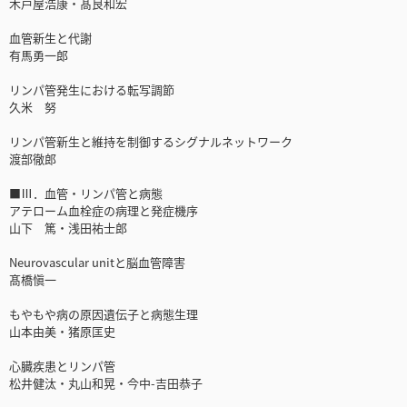
木戸屋浩康・髙良和宏
血管新生と代謝
有馬勇一郎
リンパ管発生における転写調節
久米 努
リンパ管新生と維持を制御するシグナルネットワーク
渡部徹郎
■Ⅲ．血管・リンパ管と病態
アテローム血栓症の病理と発症機序
山下 篤・浅田祐士郎
Neurovascular unitと脳血管障害
髙橋愼一
もやもや病の原因遺伝子と病態生理
山本由美・猪原匡史
心臓疾患とリンパ管
松井健汰・丸山和晃・今中-吉田恭子