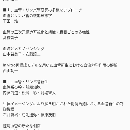
■Ⅰ．血管・リンパ管研究の多様なアプローチ
血管とリンパ管の機能形態学
下田 浩
血管の三次元構造可視化と組織・臓器ごとの多様性
髙橋智子
血流とメカノセンシング
山本希美子・安藤譲二
In vitro再構成モデルを用いた血管新生における血流力学作用の解析
西山功一
■Ⅱ．血管・リンパ管新生
血管系の幹・前駆細胞
内藤尚道・松居 彩・射場智大
生体イメージングにより解き明かされた創傷治癒における血管新生の制
御機構
石井智裕・弓削進弥・福原茂朋
腫瘍血管の新たな側面