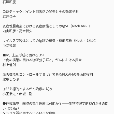
石垣和慶
免疫チェックポイント阻害剤の開発とその効果予測
岩井佳子
炎症性腸疾患における炎症病態としてのIgSF（MAdCAM-1）
内山和彦・髙木智久
ウイルス受容体としてのIgSFの構造・機能解析（Nectin-1など）
小野悦郎
■IV．上皮形成に関わるIgSF
上皮の構築に関わるIgSF分子群と，がんにおける異常
村上善則
血管機能をコントロールするIgSFであるPECAMの多面的役割
北爪しのぶ
IgSFを標的とするがん治療の試み
小粥浩之・赤城 剛
●連載講座 細胞の完全理解は可能か？──生物物理学的視点からの問
い（第2回）
タンパク質に関するいろいろな数字