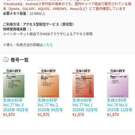
※Androidは、Android２世代前の端末のうち、国内キャリア経由で販売されている端
末（Xperia、GALAXY、AQUOS、ARROWS、Nexusなど）にて動作確認しています
必要メモリ容量
22 MB以上
ご利用方法
アクセス型配信サービス（買切型）
同時使用端末数
1
※インターネット経由でのWEBブラウザによるアクセス参照
※導入・利用方法の詳細は
こちら
巻号一覧
生体の科学
生体の科学
生体の科学
生体の科学
Vol.77 No.3
Vol.77 No.2
Vol.77 No.1
Vol.76 No.6
2026年 06月号
2026年 04月号
2026年 02月号
2025年 12月号
¥1,870
¥1,870
¥1,870
¥1,870