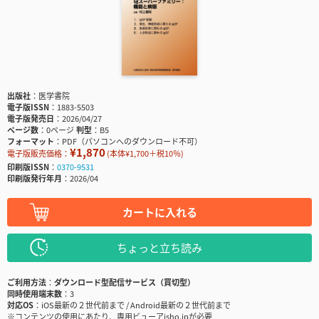
出版社
医学書院
電子版ISSN
1883-5503
電子版発売日
2026/04/27
ページ数
0ページ
判型
B5
フォーマット
PDF（パソコンへのダウンロード不可）
¥1,870
電子版販売価格：
(本体¥1,700＋税10％)
印刷版ISSN
0370-9531
印刷版発行年月
2026/04
カートに入れる
ちょっと立ち読み
ご利用方法
ダウンロード型配信サービス（買切型）
同時使用端末数
3
対応OS
iOS最新の２世代前まで / Android最新の２世代前まで
※コンテンツの使用にあたり、専用ビューアisho.jpが必要