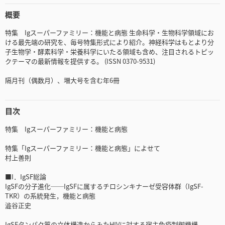
概要
特集 Igスーパーファミリー：機能と病態 生命科学・生物科学領域にお
ける最先端の研究を、毎号特集形式により紹介。神経科学はもとより分
子生物学・酵素科学・栄養科学にいたる領域も含め、注目されるトピッ
クテーマの最新情報を提供する。 (ISSN 0370-9531)
隔月刊（偶数月）、増大号を含む年6冊
目次
特集 Igスーパーファミリー：機能と病態
特集「Igスーパーファミリー：機能と病態」によせて
村上善則
■I．IgSF総論
IgSFの分子進化──IgSFに属するチロシンキナーゼ受容体群（IgSF-
TKR）の系統発生，機能と病態
澁谷正史
IgSFタンパク質の立体構造からみたHIVに対する宿主免疫制御機構