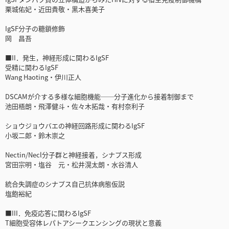
栗城佑妃・近田貴敬・黒木喜美子
IgSF分子の糖鎖修飾
岡 昌吾
■II．発生，神経形成に関わるIgSF
受精に関わるIgSF
Wang Haoting・伊川正人
DSCAMが介する多様な細胞機能──分子進化から接着制御まで
池田梧朗・飛澤健斗・佐々木拓哉・有村奈利子
ショウジョウバエの神経回路形成に関わるIgSF
小坂二郎・鈴木崇之
Nectin/Necl分子群と神経接着，シナプス形成
宮田宗明・塩谷 元・松井滉太朗・水谷清人
統合失調症のシナプス自己抗体病態仮説
塩飽裕紀
■III．免疫応答に関わるIgSF
T細胞受容体レパトアシークエンシングの現状と意義