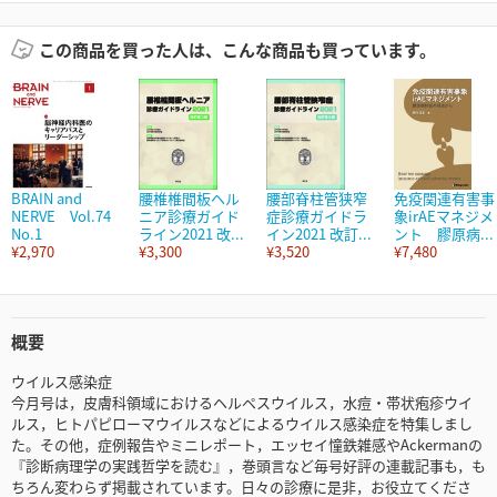
この商品を買った人は、こんな商品も買っています。
BRAIN and
腰椎椎間板ヘル
腰部脊柱管狭窄
免疫関連有害事
NERVE Vol.74
ニア診療ガイド
症診療ガイドラ
象irAEマネジメ
No.1
ライン2021 改...
イン2021 改訂...
ント 膠原病...
¥2,970
¥3,300
¥3,520
¥7,480
概要
ウイルス感染症
今月号は，皮膚科領域におけるヘルペスウイルス，水痘・帯状疱疹ウイ
ルス，ヒトパピローマウイルスなどによるウイルス感染症を特集しまし
た。その他，症例報告やミニレポート，エッセイ憧鉄雑感やAckermanの
『診断病理学の実践哲学を読む』，巻頭言など毎号好評の連載記事も，も
ちろん変わらず掲載されています。日々の診療に是非，お役立てくださ