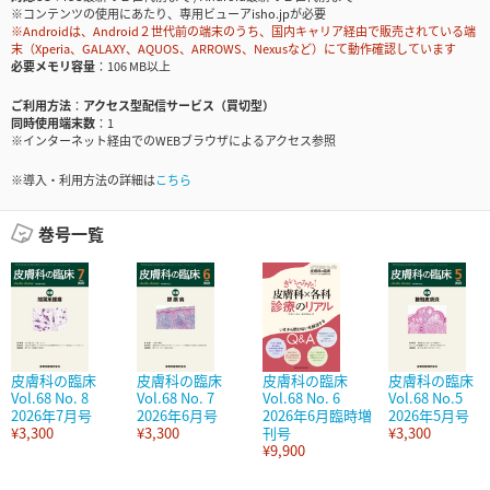
※コンテンツの使用にあたり、専用ビューアisho.jpが必要
※Androidは、Android２世代前の端末のうち、国内キャリア経由で販売されている端
末（Xperia、GALAXY、AQUOS、ARROWS、Nexusなど）にて動作確認しています
必要メモリ容量
106 MB以上
ご利用方法
アクセス型配信サービス（買切型）
同時使用端末数
1
※インターネット経由でのWEBブラウザによるアクセス参照
※導入・利用方法の詳細は
こちら
巻号一覧
皮膚科の臨床
皮膚科の臨床
皮膚科の臨床
皮膚科の臨床
Vol.68 No. 8
Vol.68 No. 7
Vol.68 No. 6
Vol.68 No.5
2026年7月号
2026年6月号
2026年6月臨時増
2026年5月号
¥3,300
¥3,300
刊号
¥3,300
¥9,900