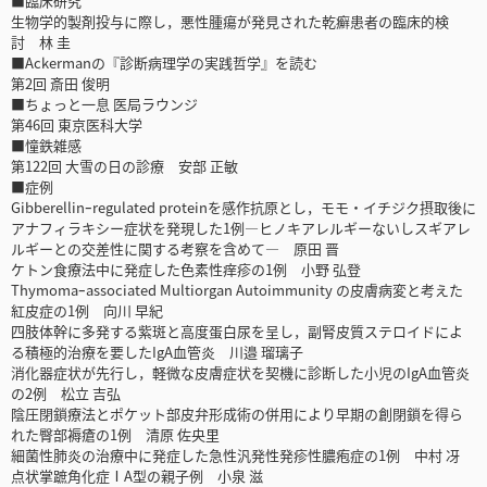
■臨床研究
生物学的製剤投与に際し，悪性腫瘍が発見された乾癬患者の臨床的検
討 林 圭
■Ackermanの『診断病理学の実践哲学』を読む
第2回 斎田 俊明
■ちょっと一息 医局ラウンジ
第46回 東京医科大学
■憧鉄雑感
第122回 大雪の日の診療 安部 正敏
■症例
Gibberellinｰregulated proteinを感作抗原とし，モモ・イチジク摂取後に
アナフィラキシー症状を発現した1例―ヒノキアレルギーないしスギアレ
ルギーとの交差性に関する考察を含めて― 原田 晋
ケトン食療法中に発症した色素性痒疹の1例 小野 弘登
Thymomaｰassociated Multiorgan Autoimmunity の皮膚病変と考えた
紅皮症の1例 向川 早紀
四肢体幹に多発する紫斑と高度蛋白尿を呈し，副腎皮質ステロイドによ
る積極的治療を要したIgA血管炎 川邉 瑠璃子
消化器症状が先行し，軽微な皮膚症状を契機に診断した小児のIgA血管炎
の2例 松立 吉弘
陰圧閉鎖療法とポケット部皮弁形成術の併用により早期の創閉鎖を得ら
れた臀部褥瘡の1例 清原 佐央里
細菌性肺炎の治療中に発症した急性汎発性発疹性膿疱症の1例 中村 冴
点状掌蹠角化症ⅠA型の親子例 小泉 滋