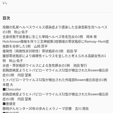
い。
目次
母親の乳房ヘルペスウイルス感染症より感染した全身型新生児ヘルペス
の1例 秋山 佑子
全身状態不良患者に生じた単純ヘルペス性毛包炎の1例 岡本 修
Hutchinson徴候を伴う三叉神経第1枝領域の帯状疱疹にRamsayｰHunt症
候群を合併した1例 山岡 昂平
複発性（両側性非対称性）帯状疱疹の1例 前田 学
腹部帯状疱疹により麻痺性イレウスを呈したと考えられる高齢女性の1
例 秋山 佑子
水痘・帯状疱疹ウイルスによる急性膵炎の1例 池田 智行
前胸部病変よりヒトパピローマウイルス52型が検出されたBowen様丘疹
症の1例 内田 望美
ヒトパピローマウイルス52型が検出された外陰部Bowen様丘疹症の1例
本間 大
■Clinicolor
前胸部病変よりヒトパピローマウイルス52型が検出されたBowen様丘疹
症の1例 内田 望美
■巻頭言
静岡がんセンター20年の歩みとメラノーマ診療 吉川 周佐