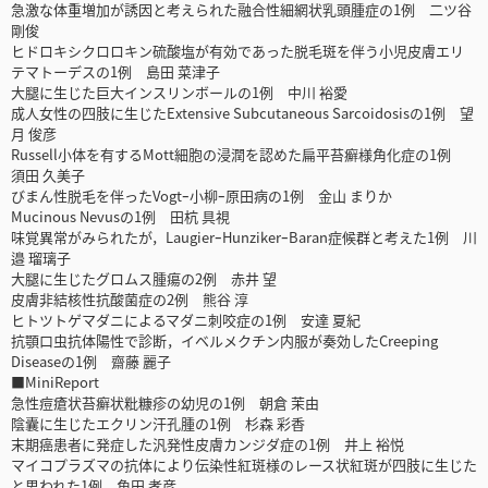
急激な体重増加が誘因と考えられた融合性細網状乳頭腫症の1例 二ツ谷
剛俊
ヒドロキシクロロキン硫酸塩が有効であった脱毛斑を伴う小児皮膚エリ
テマトーデスの1例 島田 菜津子
大腿に生じた巨大インスリンボールの1例 中川 裕愛
成人女性の四肢に生じたExtensive Subcutaneous Sarcoidosisの1例 望
月 俊彦
Russell小体を有するMott細胞の浸潤を認めた扁平苔癬様角化症の1例
須田 久美子
びまん性脱毛を伴ったVogtｰ小柳ｰ原田病の1例 金山 まりか
Mucinous Nevusの1例 田杭 具視
味覚異常がみられたが，LaugierｰHunzikerｰBaran症候群と考えた1例 川
邉 瑠璃子
大腿に生じたグロムス腫瘍の2例 赤井 望
皮膚非結核性抗酸菌症の2例 熊谷 淳
ヒトツトゲマダニによるマダニ刺咬症の1例 安達 夏紀
抗顎口虫抗体陽性で診断，イベルメクチン内服が奏効したCreeping
Diseaseの1例 齋藤 麗子
■MiniReport
急性痘瘡状苔癬状粃糠疹の幼児の1例 朝倉 茉由
陰囊に生じたエクリン汗孔腫の1例 杉森 彩香
末期癌患者に発症した汎発性皮膚カンジダ症の1例 井上 裕悦
マイコプラズマの抗体により伝染性紅斑様のレース状紅斑が四肢に生じた
と思われた1例 角田 孝彦