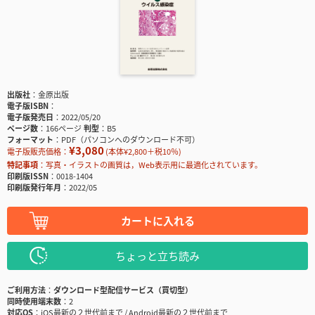
出版社
金原出版
電子版ISBN
電子版発売日
2022/05/20
ページ数
166ページ
判型
B5
フォーマット
PDF（パソコンへのダウンロード不可）
¥3,080
電子版販売価格：
(本体¥2,800＋税10％)
特記事項
写真・イラストの画質は，Web表示用に最適化されています。
印刷版ISSN
0018-1404
印刷版発行年月
2022/05
カートに入れる
ちょっと立ち読み
ご利用方法
ダウンロード型配信サービス（買切型）
同時使用端末数
2
対応OS
iOS最新の２世代前まで / Android最新の２世代前まで