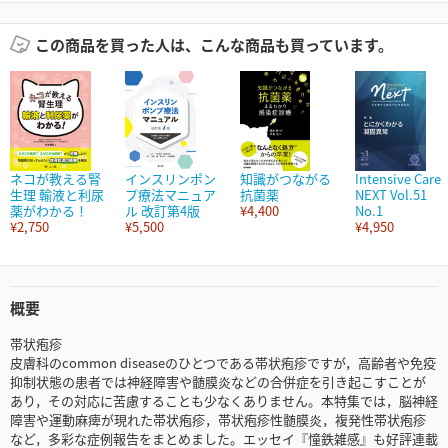
この商品を買った人は、こんな商品も買っています。
ネコが教える腎
インスリンポン
知識がつながる
Intensive Care
生理 輸液と利尿
プ療法マニュア
抗菌薬
NEXT Vol.51
薬がわかる！
ル 改訂第4版
¥4,400
No.1
¥2,750
¥5,500
¥4,950
概要
帯状疱疹
皮膚科のcommon diseaseのひとつである帯状疱疹ですが，高齢者や免疫
抑制状態の患者では神経障害や髄膜炎などの合併症を引き起こすことが
あり，その対応に苦慮することも少なくありません。本特集では，脳神経
障害や運動麻痺が現れた帯状疱疹，帯状疱疹性髄膜炎，複発性帯状疱疹
など，多彩な症例報告をまとめました。エッセイ『憧鉄雑感』も好評連載