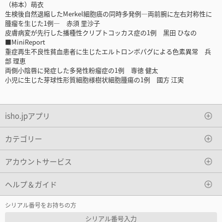
（柿本）萌衣
生検後自然退縮したMerkel細胞癌の同時多発例―両前腕に左右対称性に
腫瘤を生じた1例― 赤須 里沙子
皮膚病変が先行した播種性クリプトコッカス症の1例 黒田 ひなの
■MiniReport
重症再生不良性貧血患者に生じたエルトロンボパグによる色素異常 兵
部 理恵
両側小陰唇に発症した多発性粉瘤症の1例 専徳 健太
小児に生じた芽球性形質細胞様樹状細胞腫瘍の1例 國方 江実
isho.jpアプリ
カテゴリー
アカウントサービス
ヘルプ＆ガイド
シリアル番号をお持ちの方
シリアル番号入力