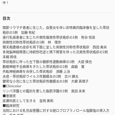
中！
目次
関節リウマチ患者に生じた，血管炎を伴い非特異的臨床像を呈した帯状
疱疹の1例 加藤 有紀
進行乳癌患者に生じた片側性複発性帯状疱疹の1例 熊谷 恒良
両側性対称性帯状疱疹の1例 林 理奈
類天疱瘡様の皮疹を両下肢に呈した両側性対称性帯状疱疹 西田 美央
多発脳神経障害に持続性吃逆と嚥下障害を伴った汎発性帯状疱疹の1例
末綱 鈴佳
帯状疱疹に伴った左下肢の髄節性運動麻痺の1例 大庭 慎也
動眼神経不全麻痺をきたした帯状疱疹の1例 森脇 寛
外転神経麻痺を合併した帯状疱疹 須藤 上治
水痘・帯状疱疹ウイルス性髄膜炎の2例 吉川 顕太
健常な小児に生じた帯状疱疹性髄膜炎の1例 大郷 真理子
■Clinicolor
リンパ浮腫との鑑別を要した脂肪浮腫の1例 島田 未来
■巻頭言
皮膚科医として生きる 金岡 美和
■臨床研究
当院における乳児血管腫に対する経口プロプラノロール塩酸塩の導入方