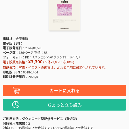
出版社
金原出版
電子版ISBN
電子版発売日
2026/01/20
ページ数
136ページ
判型
B5
フォーマット
PDF（パソコンへのダウンロード不可）
¥3,300
電子版販売価格：
(本体¥3,000＋税10％)
特記事項
写真・イラストの画質は，Web表示用に最適化されています。
印刷版ISSN
0018-1404
印刷版発行年月
2026/01
カートに入れる
ちょっと立ち読み
ご利用方法
ダウンロード型配信サービス（買切型）
同時使用端末数
2
対応OS
iOS最新の２世代前まで / Android最新の２世代前まで