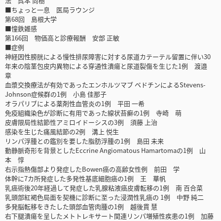
法 呉本 尚樹
■ちょっと一息 医局ラウンジ
第68回 島根大学
■憧鉄雑感
第166回 物価高と診療報酬 安部 正敏
■症例
神経因性膀胱による慢性排尿障害に対する尿道カテーテル留置に伴い30
年来の陰茎包皮内異物による穿通性潰瘍と尿道裂傷を生じた1例 渡邉
章
血漿交換療法が有効であったエンホルツマブ ベドチンによるStevens-
Johnson症候群の1例 小島 佳那子
オラパリブによる薬剤性血管炎の1例 平田 一希
免疫組織染色が診断に有用であった線状苔癬の1例 寺崎 萌
皮膚限局性結節性アミロイドーシスの3例 須藤 上治
感染を生じた痛風結節の2例 溝上 悦生
リンパ浮腫との鑑別を要した脂肪浮腫の1例 島田 未来
動静脈奇形を背景としたEccrine Angiomatous Hamartomaの1例 山
本 惇
右示指熱傷部より発症したBowen癌の高齢女性例 前田 学
体幹に7カ所発症した多発性基底細胞癌の1例 王 華帆
乳癌術後20年経過して発症した乳腺粘液癌皮膚転移の1例 南 百合菜
乳頭部紅褐色局面を契機に診断に至った浸潤性乳癌の 1例 中野 純二
多発脳転移をきたした頭部血管肉腫の1例 越後貫 慧
右下腿潰瘍を呈したメトトレキサート関連リンパ増殖性疾患の1例 加藤