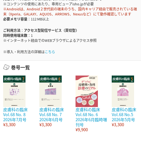
※コンテンツの使用にあたり、専用ビューアisho.jpが必要
※Androidは、Android２世代前の端末のうち、国内キャリア経由で販売されている端
末（Xperia、GALAXY、AQUOS、ARROWS、Nexusなど）にて動作確認しています
必要メモリ容量
112 MB以上
ご利用方法
アクセス型配信サービス（買切型）
同時使用端末数
1
※インターネット経由でのWEBブラウザによるアクセス参照
※導入・利用方法の詳細は
こちら
巻号一覧
皮膚科の臨床
皮膚科の臨床
皮膚科の臨床
皮膚科の臨床
Vol.68 No. 8
Vol.68 No. 7
Vol.68 No. 6
Vol.68 No.5
2026年7月号
2026年6月号
2026年6月臨時増
2026年5月号
¥3,300
¥3,300
刊号
¥3,300
¥9,900