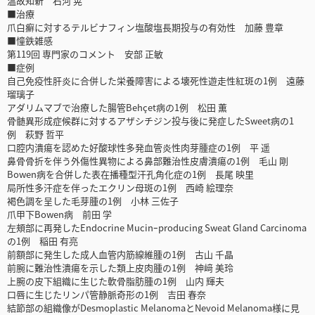
温故知新 石河 晃
■治療
爪白癬に対するテルビナフィン塩酸塩長期投与の有効性 加藤 豊章
■憧鉄雑感
第119回 専門家のコメント 安部 正敏
■症例
自己免疫性肝炎に合併した栄養障害による壊死性遊走性紅斑の1例 遠藤
瑠璃子
アダリムマブで治療した腸管Behçet病の1例 松田 薫
骨髄異形成症候群に対するアザシチジン投与後に発症したSweet病の1
例 萩野 哲平
口腔内潰瘍を認めた好酸球性多発血管炎性肉芽腫症の1例 平 遥
鼻骨骨折を伴う外傷性異物による鼻部難治性皮膚潰瘍の1例 毛山 剛
Bowen病を合併した表在播種型汗孔角化症の1例 長尾 映里
局所性多汗症を伴ったエクリン母斑の1例 西崎 絵理奈
褐色調を呈した毛芽腫の1例 小林 三佐子
爪甲下Bowen病 前田 学
左頰部に再発したEndocrine Mucinｰproducing Sweat Gland Carcinoma
の1例 稲田 有亮
前額部に発生した成人血管内筋線維腫の1例 古山 千晶
前腕に難治性潰瘍を示した類上皮肉腫の1例 神﨑 美玲
上腕の皮下組織に生じた軟骨脂肪腫の1例 山内 輝夫
口唇に生じたリンパ管静脈奇形の1例 吉田 春奈
結節部の組織像がDesmoplastic MelanomaとNevoid Melanoma様に見