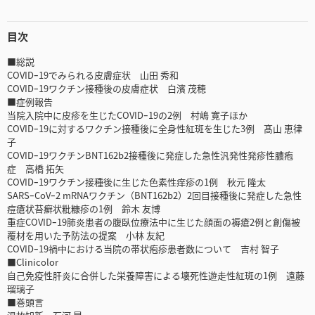
目次
■総説
COVIDｰ19でみられる皮膚症状 山田 秀和
COVIDｰ19ワクチン接種後の皮膚症状 白濱 茂穂
■症例報告
当院入院中に皮疹を生じたCOVIDｰ19の2例 村嶋 寛子ほか
COVIDｰ19に対するワクチン接種後に全身性紅斑を生じた3例 髙山 恵律
子
COVIDｰ19ワクチンBNT162b2接種後に発症した急性汎発性発疹性膿疱
症 高橋 拓矢
COVIDｰ19ワクチン接種後に生じた色素性痒疹の1例 秋元 隆太
SARSｰCoVｰ2 mRNAワクチン（BNT162b2）2回目接種後に発症した急性
痘瘡状苔癬状粃糠疹の1例 鈴木 友博
重症COVIDｰ19肺炎患者の腹臥位療法中に生じた顔面の褥瘡2例と創傷被
覆材を用いた予防法の提案 小林 友紀
COVIDｰ19禍中における当院の帯状疱疹患者数について 吉村 智子
■Clinicolor
自己免疫性肝炎に合併した栄養障害による壊死性遊走性紅斑の1例 遠藤
瑠璃子
■巻頭言