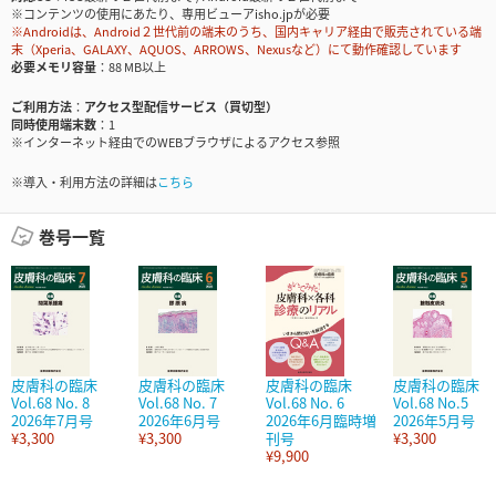
※コンテンツの使用にあたり、専用ビューアisho.jpが必要
※Androidは、Android２世代前の端末のうち、国内キャリア経由で販売されている端
末（Xperia、GALAXY、AQUOS、ARROWS、Nexusなど）にて動作確認しています
必要メモリ容量
88 MB以上
ご利用方法
アクセス型配信サービス（買切型）
同時使用端末数
1
※インターネット経由でのWEBブラウザによるアクセス参照
※導入・利用方法の詳細は
こちら
巻号一覧
皮膚科の臨床
皮膚科の臨床
皮膚科の臨床
皮膚科の臨床
Vol.68 No. 8
Vol.68 No. 7
Vol.68 No. 6
Vol.68 No.5
2026年7月号
2026年6月号
2026年6月臨時増
2026年5月号
¥3,300
¥3,300
刊号
¥3,300
¥9,900