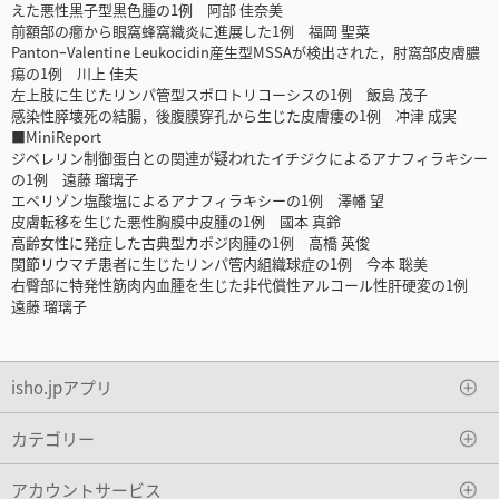
えた悪性黒子型黒色腫の1例 阿部 佳奈美
前額部の癤から眼窩蜂窩織炎に進展した1例 福岡 聖菜
PantonｰValentine Leukocidin産生型MSSAが検出された，肘窩部皮膚膿
瘍の1例 川上 佳夫
左上肢に生じたリンパ管型スポロトリコーシスの1例 飯島 茂子
感染性膵壊死の結腸，後腹膜穿孔から生じた皮膚瘻の1例 冲津 成実
■MiniReport
ジベレリン制御蛋白との関連が疑われたイチジクによるアナフィラキシー
の1例 遠藤 瑠璃子
エペリゾン塩酸塩によるアナフィラキシーの1例 澤幡 望
皮膚転移を生じた悪性胸膜中皮腫の1例 國本 真鈴
高齢女性に発症した古典型カポジ肉腫の1例 高橋 英俊
関節リウマチ患者に生じたリンパ管内組織球症の1例 今本 聡美
右臀部に特発性筋肉内血腫を生じた非代償性アルコール性肝硬変の1例
遠藤 瑠璃子
isho.jpアプリ
カテゴリー
アカウントサービス