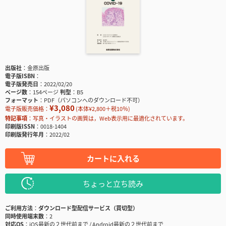
出版社
金原出版
電子版ISBN
電子版発売日
2022/02/20
ページ数
154ページ
判型
B5
フォーマット
PDF（パソコンへのダウンロード不可）
¥3,080
電子版販売価格：
(本体¥2,800＋税10％)
特記事項
写真・イラストの画質は，Web表示用に最適化されています。
印刷版ISSN
0018-1404
印刷版発行年月
2022/02
カートに入れる
ちょっと立ち読み
ご利用方法
ダウンロード型配信サービス（買切型）
同時使用端末数
2
対応OS
iOS最新の２世代前まで / Android最新の２世代前まで