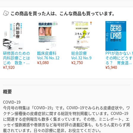
この商品を買った人は、こんな商品も買っています。
研修医のための
臨床皮膚科
総合診療
PPIが効かない
内科診療ことは
Vol.76 No.12
Vol.32 No.9
その時にどうす
じめ 救急・...
¥3,080
¥2,750
る？ 胃食道...
¥7,920
¥5,940
概要
COVIDｰ19
今月号の特集は「COVIDｰ19」です。COVIDｰ19でみられる皮膚症状や，ワ
クチン接種後の皮膚症状に関する総説を特別掲載しています。COVIDｰ19
に関連する症例報告も数多く集まっています。その他，ミニレポート，エ
ッセイ憧鉄雑感や巻頭言など毎号好評の連載記事も，もちろん変わらず掲
載されています。日々の診療に是非，お役立てください。