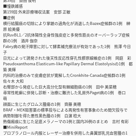
第39回 斎田 俊明
■憧鉄雑感
第159回 外来診療増収法案 安部 正敏
■症例
横行結腸癌の切除により掌蹠の過角化が消退したBazex症候群の1例 榊
原 絵美優
抗RuvBL1／2抗体陽性全身性強皮症と多発性筋炎のオーバーラップ症候
群の1例 酒井 伽奈
Fabry病の発汗障害に対して酵素補充療法が有効であった1例 熊澤 今日
子
日光によって誘発された後天性反応性穿孔性膠原線維症の1例 岡庭 彩
Pseudoxanthoma Elasticum-like Papillary Dermal Elastolysisの1例 都
築 美輝
内科的治療のみで皮膚症状が寛解したCronkhite-Canada症候群の1例
佐々木 大和
右臀部から発症した巨大高分化型有棘細胞癌の1例 田中 美菜穂
尋常性乾癬に併発し診断・治療に難渋した乳房外Paget病の1例 巻口
萌
顔面に生じたグロムス腫瘍の1例 齊藤 美穂
BRAF・MEK阻害薬の標準投与による再発性有害事象のため間欠投与で
病勢制御を得た悪性黒色腫の1例 白濵 稔大
熱傷瘢痕に生じた足底メラノーマの1例と国内26例のまとめ 吉村 有彩
■MiniReport
プロプラノロール内服とレーザー治療を併用した鼻翼部乳児血管腫の1