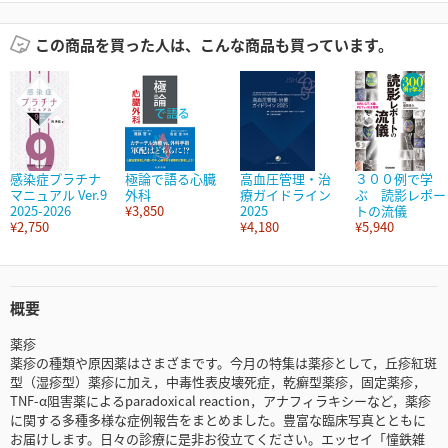
この商品を買った人は、こんな商品も買っています。
感染症プラチナ
極論で語る心臓
高血圧管理・治
３００例で学
マニュアル Ver.9
外科
療ガイドライン
ぶ 読影レポー
2025-2026
¥3,850
2025
トの流儀
¥2,750
¥4,180
¥5,940
概要
薬疹
薬疹の種類や原因薬はさまざまです。今月の特集は薬疹として，丘疹紅斑
型（湿疹型）薬疹に加え，中毒性表皮壊死症，乾癬型薬疹，固定薬疹，
TNF-α阻害薬によるparadoxical reaction，アナフィラキシーなど，薬疹
に関する多種多様な症例報告をまとめました。豊富な臨床写真とともに
お届けします。日々の診療に是非お役立てください。エッセイ「憧鉄雑