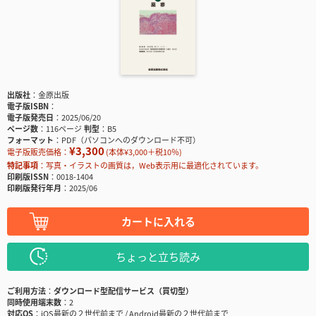
出版社
金原出版
電子版ISBN
電子版発売日
2025/06/20
ページ数
116ページ
判型
B5
フォーマット
PDF（パソコンへのダウンロード不可）
¥3,300
電子版販売価格：
(本体¥3,000＋税10％)
特記事項
写真・イラストの画質は，Web表示用に最適化されています。
印刷版ISSN
0018-1404
印刷版発行年月
2025/06
カートに入れる
ちょっと立ち読み
ご利用方法
ダウンロード型配信サービス（買切型）
同時使用端末数
2
対応OS
iOS最新の２世代前まで / Android最新の２世代前まで