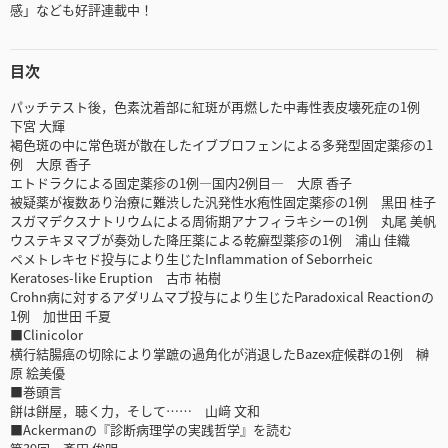
感」なども好評連載中！
目次
パッチテスト後，色素沈着部に紅斑が再燃した中毒性表皮壊死症の1例
下宮 大輝
褐色斑の中に常色斑が散在したイブプロフェンによる多発型固定薬疹の1
例 大原 香子
エトドラクによる固定薬疹の1例―国内2例目― 大原 香子
被疑薬が複数あり治療に難渋した汎発性水疱性固定薬疹の1例 黒田 桂子
スガマデクスナトリウムによる周術期アナフィラキシーの1例 丸尾 美帆
ウステキヌマブが奏効した降圧薬による乾癬型薬疹の1例 浦山 佳織
ペメトレキセド投与により生じたInflammation of Seborrheic
Keratoses-like Eruption 古市 祐樹
Crohn病に対するアダリムマブ投与により生じたParadoxical Reactionの
1例 加世田 千夏
■Clinicolor
横行結腸癌の切除により掌蹠の過角化が消退したBazex症候群の1例 榊
原 絵美優
■巻頭言
餅は餅屋，聴く力，そして…… 山﨑 文和
■Ackermanの『診断病理学の実践哲学』を読む