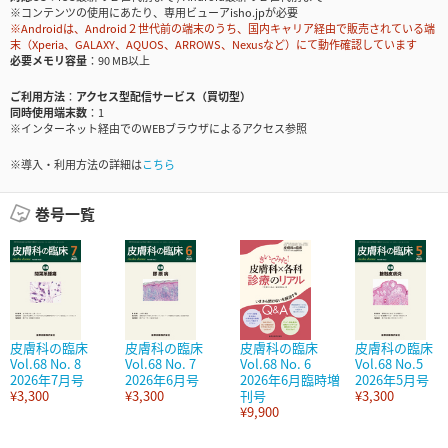
※コンテンツの使用にあたり、専用ビューアisho.jpが必要
※Androidは、Android２世代前の端末のうち、国内キャリア経由で販売されている端
末（Xperia、GALAXY、AQUOS、ARROWS、Nexusなど）にて動作確認しています
必要メモリ容量
90 MB以上
ご利用方法
アクセス型配信サービス（買切型）
同時使用端末数
1
※インターネット経由でのWEBブラウザによるアクセス参照
※導入・利用方法の詳細は
こちら
巻号一覧
皮膚科の臨床
皮膚科の臨床
皮膚科の臨床
皮膚科の臨床
Vol.68 No. 8
Vol.68 No. 7
Vol.68 No. 6
Vol.68 No.5
2026年7月号
2026年6月号
2026年6月臨時増
2026年5月号
¥3,300
¥3,300
刊号
¥3,300
¥9,900