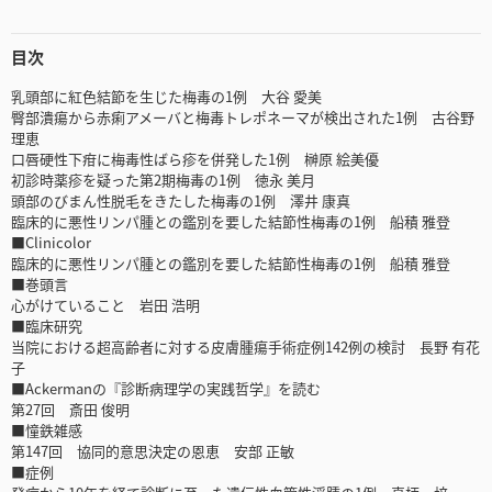
目次
乳頭部に紅色結節を生じた梅毒の1例 大谷 愛美
臀部潰瘍から赤痢アメーバと梅毒トレポネーマが検出された1例 古谷野
理恵
口唇硬性下疳に梅毒性ばら疹を併発した1例 榊原 絵美優
初診時薬疹を疑った第2期梅毒の1例 徳永 美月
頭部のびまん性脱毛をきたした梅毒の1例 澤井 康真
臨床的に悪性リンパ腫との鑑別を要した結節性梅毒の1例 船積 雅登
■Clinicolor
臨床的に悪性リンパ腫との鑑別を要した結節性梅毒の1例 船積 雅登
■巻頭言
心がけていること 岩田 浩明
■臨床研究
当院における超高齢者に対する皮膚腫瘍手術症例142例の検討 長野 有花
子
■Ackermanの『診断病理学の実践哲学』を読む
第27回 斎田 俊明
■憧鉄雑感
第147回 協同的意思決定の恩恵 安部 正敏
■症例