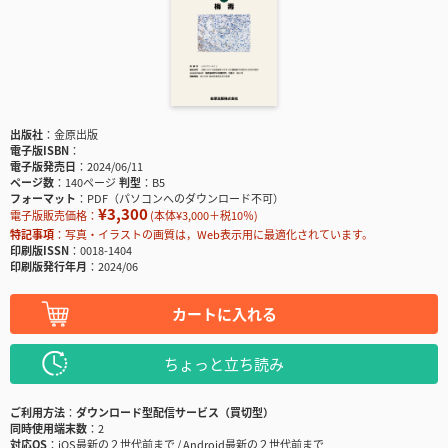
出版社
金原出版
電子版ISBN
電子版発売日
2024/06/11
ページ数
140ページ
判型
B5
フォーマット
PDF（パソコンへのダウンロード不可）
¥3,300
電子版販売価格：
(本体¥3,000＋税10％)
特記事項
写真・イラストの画質は，Web表示用に最適化されています。
印刷版ISSN
0018-1404
印刷版発行年月
2024/06
カートに入れる
ちょっと立ち読み
ご利用方法
ダウンロード型配信サービス（買切型）
同時使用端末数
2
対応OS
iOS最新の２世代前まで / Android最新の２世代前まで