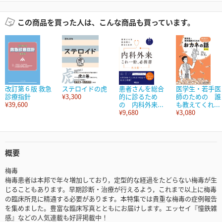
この商品を買った人は、こんな商品も買っています。
改訂第６版 救急
ステロイドの虎
患者さんを総合
医学生・若手医
診療指針
¥3,300
的に診るため
師のための 誰
¥39,600
の 内科外来...
も教えてくれ...
¥9,680
¥3,080
概要
梅毒
梅毒患者は本邦で年々増加しており，定型的な経過をたどらない梅毒が生
じることもあります。早期診断・治療が行えるよう，これまで以上に梅毒
の臨床所見に精通する必要があります。本特集では貴重な梅毒の症例報告
を集めました。豊富な臨床写真とともにお届けします。エッセイ『憧鉄雑
感』などの人気連載も好評掲載中！