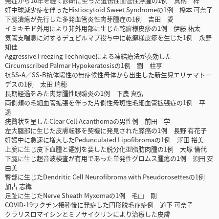
発症から10年を経て診断に至った遺伝性血管性浮腫の1例 真柄 梓
好中球減少症を伴ったHistiocytoid Sweet Syndromeの1例 橋本 可奈子
下腿潰瘍が先行した多発血管炎性肉芽腫症の1例 吉田 愛
イミキモド外用により非外用部に生じた乾癬様皮疹の1例 伊藤 祐太
気管支喘息に対するデュピルマブ投与中に乾癬様皮疹を生じた1例 永野
知佳
Aggressive Freezing Techniqueによる凍結療法が奏効した
Circumscribed Palmar Hypokeratosisの1例 劉 柱亨
抗SS-A／SS-B抗体陽性の無症候性母体から出生した新生児エリテマトー
デスの1例 太田 瑞穂
長期経過をみた肉芽腫性眼瞼炎の1例 下農 真弘
両側頰の毛細血管拡張を伴った片側性母斑性毛細血管拡張症の1例 平
遥
疣贅状を呈したClear Cell Acanthomaの男性例 前田 学
左大腿部に生じた皮膚転移を契機に発見された膵癌の1例 長野 有花子
妊娠中に急速に増大したPedunculated Lipofibromaの1例 澤田 裕美
上腕に生じ皮下血腫と鑑別を要した脱分化型脂肪肉腫の1例 大塚 倫代
下腿に生じ超音波検査が有用であった単発性グロムス腫瘍の1例 須田 安
由美
臀部に生じたDendritic Cell Neurofibroma with Pseudorosettesの1例
加古 志織
足趾に生じたNerve Sheath Myxomaの1例 毛山 剛
COVID-19ワクチン接種後に発症した円形脱毛症症例 道下 可奈子
クラリスロマイシンとミノサイクリンにより治療した皮膚