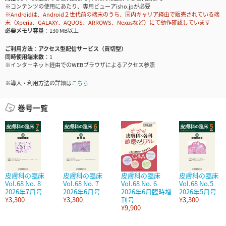
※コンテンツの使用にあたり、専用ビューアisho.jpが必要
※Androidは、Android２世代前の端末のうち、国内キャリア経由で販売されている端
末（Xperia、GALAXY、AQUOS、ARROWS、Nexusなど）にて動作確認しています
必要メモリ容量
130 MB以上
ご利用方法
アクセス型配信サービス（買切型）
同時使用端末数
1
※インターネット経由でのWEBブラウザによるアクセス参照
※導入・利用方法の詳細は
こちら
巻号一覧
皮膚科の臨床
皮膚科の臨床
皮膚科の臨床
皮膚科の臨床
Vol.68 No. 8
Vol.68 No. 7
Vol.68 No. 6
Vol.68 No.5
2026年7月号
2026年6月号
2026年6月臨時増
2026年5月号
¥3,300
¥3,300
刊号
¥3,300
¥9,900