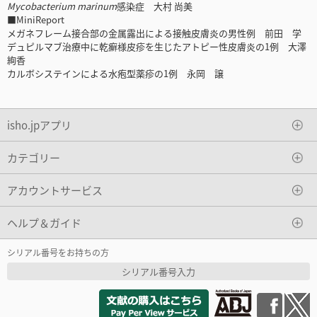
Mycobacterium marinum
感染症 大村 尚美
■MiniReport
メガネフレーム接合部の金属露出による接触皮膚炎の男性例 前田 学
デュピルマブ治療中に乾癬様皮疹を生じたアトピー性皮膚炎の1例 大澤
絢香
カルボシステインによる水疱型薬疹の1例 永岡 譲
isho.jpアプリ
カテゴリー
アカウントサービス
ヘルプ＆ガイド
シリアル番号をお持ちの方
シリアル番号入力