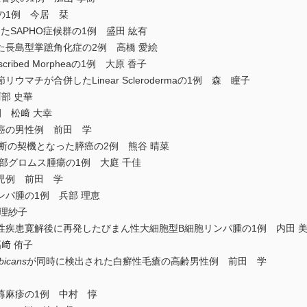
の1例 今居 栞
たSAPHO症候群の1例 盛田 紘有
た長島型掌蹠角化症の2例 高橋 愛絵
ibed Morpheaの1例 大原 香子
マチが合併したLinear Sclerodermaの1例 森 瞳子
部 史華
 松﨑 大幸
癌の男性例 前田 学
odule が診断の契機となった膵癌の2例 熊谷 晴菜
部グロムス腫瘍の1例 大庭 千佳
児例 前田 学
パ腫の1例 兵部 理恵
理紗子
性疾患寛解後に再発したびまん性大細胞型B細胞リンパ腫の1例 内田 
﨑 侑子
bicans
が同時に検出された白癬性毛瘡の高齢男性例 前田 学
蕁麻疹の1例 中村 惇