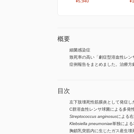
¥5,940
¥1
概要
細菌感染症
致死率の高い「劇症型溶血性レン
症例報告をまとめました。治療方
目次
左下肢壊死性筋膜炎として発症し
C群溶血性レンサ球菌による多発性
Streptococcus anginosus
による右
Klebsiella pneumoniae
単独による
胸鎖乳突筋内に生じたガス産生壊