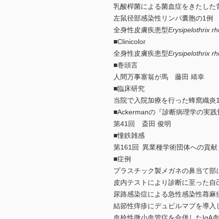
乳酸桿菌による菌血症をきたした背
左鼠径部感染性リンパ囊胞の1例 
全身性皮膚疾患型
Erysipelothrix r
■Clinicolor
全身性皮膚疾患型
Erysipelothrix r
■巻頭言
人間万事塞翁が馬 藤田 靖幸
■臨床研究
当院で入院加療を行った蜂窩織炎1
■Ackermanの『診断病理学の実
第41回 斎田 俊明
■憧鉄雑感
第161回 異業種学術団体への貢献
■症例
プラスチック製メガネの鼻当て部
皮内テストにより診断に至った自
尿路感染症による急性感染性蕁麻疹
結節性痒疹にデュピルマブを導入
血栓性微小血管症を合併したIgA血