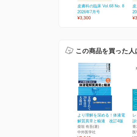
皮膚科の臨床 Vol.68 No. 8
皮
2026年7月号
2
¥3,300
¥3
この商品を買った人
より理解を深める！体液電
レ
解質異常と輸液 改訂4版
診
柴垣 有吾(著)
青
中外医学社
医