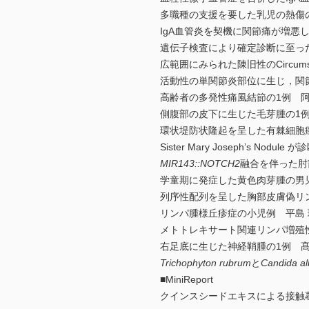
多職種の支援を要した乳児の熱傷
IgA血管炎を契機に関節痛が増悪し
遺伝子検査により確定診断に至っ
広範囲にみられた陳旧性のCircumscr
活動性の単関節炎部位に生じ，関節リウ
高齢者の多発性痛風結節の1例 阿
側腹部の皮下に生じた毛芽腫の1例
環状堤防状隆起を呈した有棘細胞
Sister Mary Josephʼs N
MIR143::NOTCH2
融合を伴った肘
学童期に発症した黄色肉芽腫の男
列序性配列を呈した胸部皮膚偽リン
リンパ腫様丘疹症の小児例 平島 
メトトレキサート関連リンパ増殖
右足底に生じた神経鞘腫の1例 髙
Trichophyton rubrum
と
Candida al
■MiniReport
クインスシードエキスによる接触