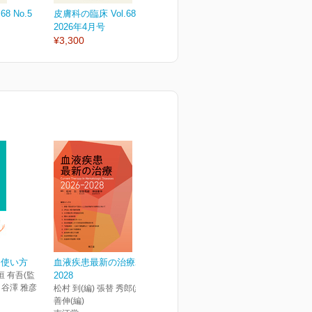
8 No.5
皮膚科の臨床 Vol.68 No. 4
皮膚科の臨床 Vol.68 No. 3
皮
2026年4月号
2026年3月号
2
¥3,300
¥3,300
¥
，使い方
血液疾患最新の治療2026-
垣 有吾(監
2028
) 谷澤 雅彦
松村 到(編) 張替 秀郎(編) 神田
善伸(編)