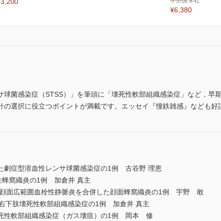
中外医学社
3,200
¥6,380
サ球菌感染症（STSS）」を筆頭に「壊死性軟部組織感染症」など，早
針の選択に役立つポイントが満載です。エッセイ『憧鉄雑感』なども好
た劇症型溶血性レンサ球菌感染症の1例 古谷野 理恵
蜂窩織炎の1例 加倉井 真主
顔面広範囲血栓性静脈炎を合併した顔面蜂窩織炎の1例 宇野 敢
右下肢壊死性軟部組織感染症の1例 加倉井 真主
死性軟部組織感染症（ガス壊疽）の1例 岡本 修