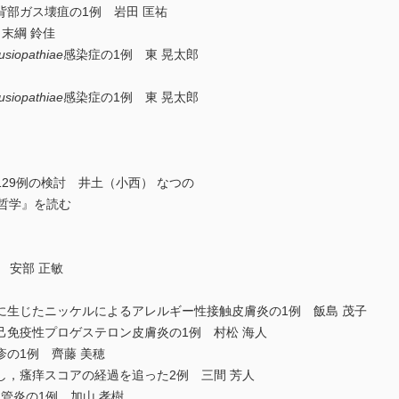
部ガス壊疽の1例 岩田 匡祐
末綱 鈴佳
husiopathiae
感染症の1例 東 晃太郎
husiopathiae
感染症の1例 東 晃太郎
29例の検討 井土（小西） なつの
践哲学』を読む
 安部 正敏
に生じたニッケルによるアレルギー性接触皮膚炎の1例 飯島 茂子
己免疫性プロゲステロン皮膚炎の1例 村松 海人
の1例 齊藤 美穂
し，瘙痒スコアの経過を追った2例 三間 芳人
管炎の1例 加山 孝樹