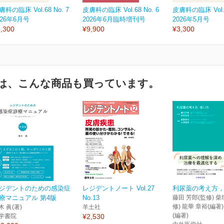
膚科の臨床 Vol.68 No. 7
皮膚科の臨床 Vol.68 No. 6
皮膚科の臨床 Vol.6
026年6月号
2026年6月臨時増刊号
2026年5月号
,300
¥9,900
¥3,300
は、こんな商品も買っています。
ジデントのための感染症
レジデントノート Vol.27
利尿薬の考え方
療マニュアル 第4版
No.13
藤田 芳郎(監修) 柴
修) 龍華 章裕(編著
木 眞(著)
羊土社
(編著)
学書院
¥2,530