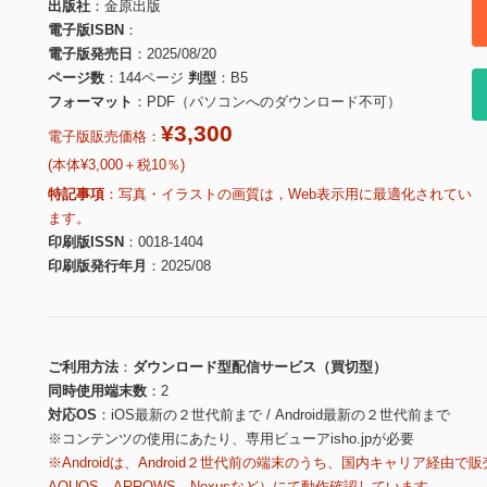
出版社
金原出版
電子版ISBN
電子版発売日
2025/08/20
ページ数
144ページ
判型
B5
フォーマット
PDF（パソコンへのダウンロード不可）
¥3,300
電子版販売価格：
(本体¥3,000＋税10％)
特記事項
写真・イラストの画質は，Web表示用に最適化されてい
ます。
印刷版ISSN
0018-1404
印刷版発行年月
2025/08
ご利用方法
ダウンロード型配信サービス（買切型）
同時使用端末数
2
対応OS
iOS最新の２世代前まで / Android最新の２世代前まで
※コンテンツの使用にあたり、専用ビューアisho.jpが必要
※Androidは、Android２世代前の端末のうち、国内キャリア経由で販
AQUOS、ARROWS、Nexusなど）にて動作確認しています