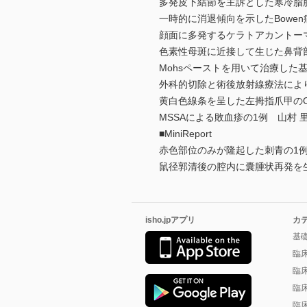
多発皮下結節を主訴とした寒冷脂肪
一時的に消退傾向を示したBowe
顔面に多発するケラトアカントーマ
色素性母斑に近接して生じた鼻背
Mohsペーストを用いて治療した
外科的切除と術後放射線療法によ
黄白色線条を呈した左拇指爪甲のOnyc
MSSAによる敗血疹の1例 山村 
■MiniReport
赤色部位のみが隆起した刺青の1例
鼠径郭清後の腔内に囊腫状再発を生
isho.jpアプリ
カ
基
臨
臨
臨
臨