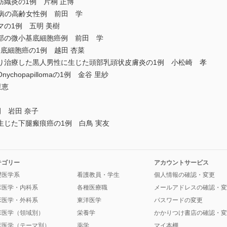
織炎の1例 片桐 正博
n病の高齢女性例 前田 学
の1例 五明 美樹
部の微小基底細胞癌例 前田 学
基底細胞癌の1例 越田 杏菜
り治療した黒人男性に生じた頭部乳頭状皮膚炎の1例 小松崎 孝
hopapillomaの1例 金谷 里紗
里恵
 岩田 奈子
じた下腿瘢痕癌の1例 白鳥 実友
テゴリー
アカウントサービス
礎医学系
看護教員・学生
個人情報の確認・変更
床医学・内科系
各種医療職
メールアドレスの確認・変
床医学・外科系
東洋医学
パスワードの変更
床医学（領域別）
栄養学
かかりつけ書店の確認・変
床医学（テーマ別）
薬学
マイ本棚