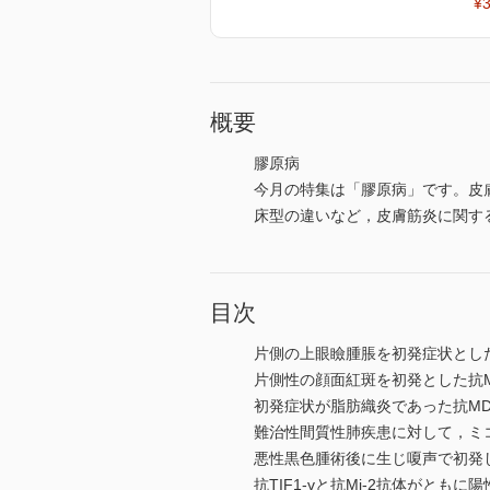
¥3
概要
膠原病
今月の特集は「膠原病」です。皮
床型の違いなど，皮膚筋炎に関す
目次
片側の上眼瞼腫脹を初発症状とした
片側性の顔面紅斑を初発とした抗M
初発症状が脂肪織炎であった抗MD
難治性間質性肺疾患に対して，ミコ
悪性黒色腫術後に生じ嗄声で初発した
抗TIF1-γと抗Mi-2抗体がと