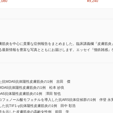
,080
¥9,240
膚筋炎を中心に貴重な症例報告をまとめました。臨床講義欄『皮膚筋炎
る最新情報を豊富な写真とともにお届けします。エッセイ『憧鉄雑感』
抗MDA5抗体陽性皮膚筋炎の1例 吉田 傑
DA5抗体陽性皮膚筋炎の1例 松本 紗良
A5抗体陽性皮膚筋炎の1例 澤田 智也
フェノール酸モフェチルを導入した抗ARS抗体症候群の1例 伴登 永
抗TIF1-γ抗体陽性皮膚筋炎の1例 田中 彰浩
もに陽性を示した皮膚筋炎の高齢女性例 前田 学