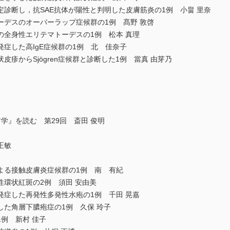
診断し，抗SAE抗体が陽性と判明した皮膚筋炎の1例 小畠 里奈
ーデスのオーバーラップ症候群の1例 髙野 敦啓
の全身性エリテマトーデスの1例 松本 真理
症した高IgE症候群の1例 北 佳奈子
疹からSjögren症候群と診断した1例 當真 由芽乃
哲学』を読む 第29回 斎田 俊明
正敏
よる接触皮膚炎症候群の1例 南 有紀
環状紅斑の2例 須田 安由美
発症した再発性多発性水疱の1例 千田 晃嘉
た角層下膿疱症の1例 久保 玲子
例 新村 佳子