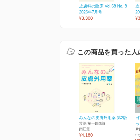
皮膚科の臨床 Vol.68 No. 8
皮
2026年7月号
2
¥3,300
¥3
この商品を買った人
みんなの皮膚外用薬 第2版
日
常深 祐一郎(編)
っ
南江堂
片
¥4,180
中