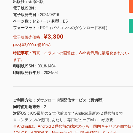
出版社
金原出版
電子版ISBN
電子版発売日
2024/08/16
ページ数
142ページ
判型
B5
フォーマット
PDF（パソコンへのダウンロード不可）
¥3,300
電子版販売価格：
(本体¥3,000＋税10％)
特記事項
写真・イラストの画質は，Web表示用に最適化されてい
ます。
印刷版ISSN
0018-1404
印刷版発行年月
2024/08
ご利用方法
ダウンロード型配信サービス（買切型）
同時使用端末数
2
対応OS
iOS最新の２世代前まで / Android最新の２世代前まで
※コンテンツの使用にあたり、専用ビューアisho.jpが必要
※Androidは、Android２世代前の端末のうち、国内キャリア経由で販
AQUOS、ARROWS、Nexusなど）にて動作確認しています