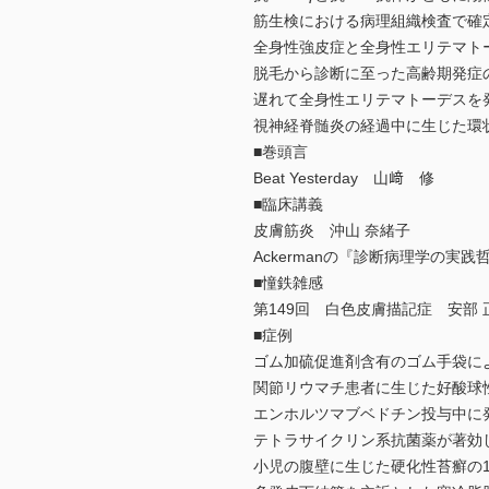
筋生検における病理組織検査で確定
全身性強皮症と全身性エリテマト
脱毛から診断に至った高齢期発症
遅れて全身性エリテマトーデスを発
視神経脊髄炎の経過中に生じた環状皮
■巻頭言
Beat Yesterday 山﨑 修
■臨床講義
皮膚筋炎 沖山 奈緒子
Ackermanの『診断病理学の実践
■憧鉄雑感
第149回 白色皮膚描記症 安部 
■症例
ゴム加硫促進剤含有のゴム手袋に
関節リウマチ患者に生じた好酸球性
エンホルツマブベドチン投与中に
テトラサイクリン系抗菌薬が著効し
小児の腹壁に生じた硬化性苔癬の1