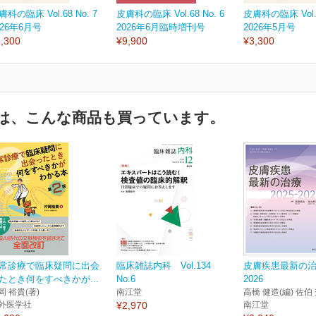
膚科の臨床 Vol.68 No. 7
皮膚科の臨床 Vol.68 No. 6
皮膚科の臨床 Vol.6
026年6月号
2026年6月臨時増刊号
2026年5月号
,300
¥9,900
¥3,300
は、こんな商品も買っています。
常診療で臨床疑問に出会
臨床雑誌内科 Vol.134
皮膚疾患最新の治療
たとき何をすべきかが...
No.6
2026
岡 裕貴(著)
南江堂
高橋 健造(編) 佐伯 
外医学社
¥2,970
南江堂