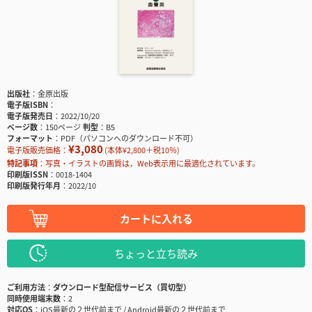
出版社
金原出版
電子版ISBN
電子版発売日
2022/10/20
ページ数
150ページ
判型
B5
フォーマット
PDF（パソコンへのダウンロード不可）
¥3,080
電子版販売価格：
(本体¥2,800＋税10％)
特記事項
写真・イラストの画質は，Web表示用に最適化されています。
印刷版ISSN
0018-1404
印刷版発行年月
2022/10
カートに入れる
ちょっと立ち読み
ご利用方法
ダウンロード型配信サービス（買切型）
同時使用端末数
2
対応OS
iOS最新の２世代前まで / Android最新の２世代前まで