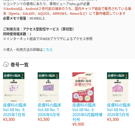
※コンテンツの使用にあたり、専用ビューアisho.jpが必要
※Androidは、Android２世代前の端末のうち、国内キャリア経由で販売されている端
末（Xperia、GALAXY、AQUOS、ARROWS、Nexusなど）にて動作確認しています
必要メモリ容量
96 MB以上
ご利用方法
アクセス型配信サービス（買切型）
同時使用端末数
1
※インターネット経由でのWEBブラウザによるアクセス参照
※導入・利用方法の詳細は
こちら
巻号一覧
皮膚科の臨床
皮膚科の臨床
皮膚科の臨床
皮膚科の臨床
Vol.68 No. 8
Vol.68 No. 7
Vol.68 No. 6
Vol.68 No.5
2026年7月号
2026年6月号
2026年6月臨時増
2026年5月号
¥3,300
¥3,300
刊号
¥3,300
¥9,900