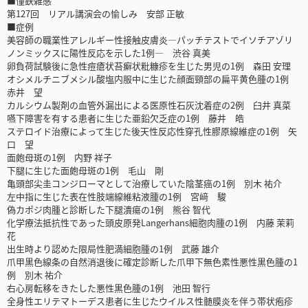
■憧鉄雑感
第127回 リアル講演会の愉しみ 安部 正敏
■症例
美容師の職業性アレルギー性接触皮膚炎―パッチテストでイソチアゾリ
ノンミックスに陽性反応を示した1例― 渋谷 真美
卵負荷試験後に急性痘瘡状苔癬状粃糠疹を生じた男児の1例 森田 安理
オシメルチニブメシル酸塩内服中に生じた顔面頸部の扁平黄色腫の1例
赤井 望
カルシウム製剤の血管外漏出による医原性石灰沈着症の2例 臼井 真菜
嚥下障害を有する患者に生じた亜鉛欠乏症の1例 藤井 皓
ステロイド治療によって生じた後天性反応性穿孔性膠原線維症の1例 矢
口 望
面皰母斑の1例 内野 祥子
下腿に生じた面皰母斑の1例 毛山 剛
亀頭部尖圭コンジローマとして治療していた陰茎癌の1例 別木 祐介
左中指に生じた表在性肢端線維粘液腫の1例 宮﨑 駿
偽カポジ肉腫と診断した下腿潰瘍の1例 熊谷 智代
化学療法抵抗性であった頭皮原発Langerhans細胞肉腫の1例 内藤 茉莉
花
出生時より認めた限局性肥満細胞腫の1例 武藤 雄介
爪甲黒色線条の自然消退後に確定診断した爪甲下無色素性悪性黒色腫の1
例 別木 祐介
右心房転移をきたした悪性黒色腫の1例 池田 智行
全身性エリテマトーデス患者に生じたウイルス性髄膜炎を伴う帯状疱疹