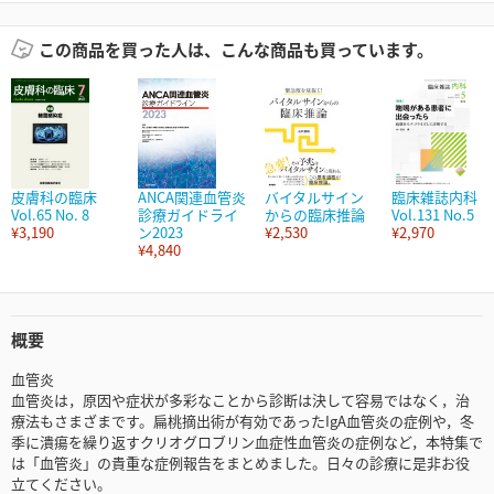
この商品を買った人は、こんな商品も買っています。
皮膚科の臨床
ANCA関連血管炎
バイタルサイン
臨床雑誌内科
Vol.65 No. 8
診療ガイドライ
からの臨床推論
Vol.131 No.5
¥3,190
ン2023
¥2,530
¥2,970
¥4,840
概要
血管炎
血管炎は，原因や症状が多彩なことから診断は決して容易ではなく，治
療法もさまざまです。扁桃摘出術が有効であったIgA血管炎の症例や，冬
季に潰瘍を繰り返すクリオグロブリン血症性血管炎の症例など，本特集で
は「血管炎」の貴重な症例報告をまとめました。日々の診療に是非お役
立てください。