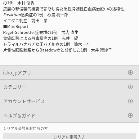
の1例 木村 優香
皮膚の非侵襲的検査で診断し得た急性骨髄性白血病治療中の播種性
Fusarium
感染症の1例 杉浦 利一郎
イエダニ刺症 前田 学
■MiniReport
Paget-Schroetter症候群の1例 武内 直生
胃癌転移による丹毒様癌の1例 赤井 望
トラマルハナバチ女王バチ刺症の1例 鈴木 一年
片側性眼瞼腫脹からBasedow病と診断した1例 大井 梨紗子
isho.jpアプリ
カテゴリー
アカウントサービス
ヘルプ＆ガイド
シリアル番号をお持ちの方
シリアル番号入力