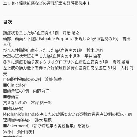
エッセイ憧鉄雑感などの連載記事も好評掲載中！
目次
筋症状を呈したIgA血管炎の1例 丹治 峻之
頭部，顔面と下腿にPalpable Purpuraが出現したIgA血管炎の1例 吉田
幸代
びまん性肺胞出血をきたしたIgA血管炎の1例 鈴木 理紗
大型の斑状紫斑を呈したIgA血管炎の小児例 平井 由花
冬季に潰瘍を繰り返すクリオグロブリン血症性血管炎の1例 炭竈 晏奈
左上肢の筋力低下を伴った好酸球性多発血管炎性肉芽腫症の1例 大村 尚
美
巨細胞性動脈炎の1例 渡邊 陽香
■Clinicolor
面皰母斑の1例 内野 祥子
■巻頭言
買えないもの 常深 祐一郎
■臨床研究
Mechanicʼs handsを有した皮膚筋炎および類縁疾患患者19例の臨床・病
理組織学的検討 鈴木 瑞穂
■Ackermanの『診断病理学の実践哲学』を読む
第7回 斎田 俊明