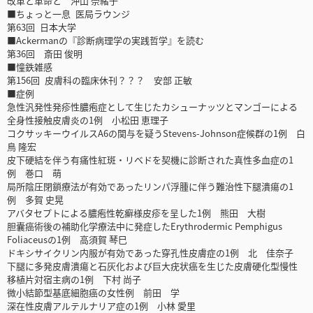
改革と革命と 沖山 奈緒子
■ちょっと一息 医局ラウンジ
第63回 日本大学
■Ackermanの『診断病理学の実践哲学』を読む
第36回 斎田 俊明
■憧鉄雑感
第156回 皮膚科の臨床休刊？？？ 安部 正敏
■症例
急性汎発性発疹性膿疱症として生じたカシューナッツとマンゴーによる
全身性接触皮膚炎の1例 小松田 恵理子
コクサッキーウイルスA6の関与を疑うStevens-Johnson症候群の1例 白
鳥 隆宏
皮下硬結を伴う有痛性紅斑・リベドを契機に診断された真性多血症の1
例 巻口 萌
局所陰圧閉鎖療法が有効であったリンパ浮腫に伴う難治性下腿潰瘍の1
例 多賀 史晃
アバタセプトによる膿疱性乾癬様皮疹を呈した1例 熊田 大樹
胆囊癌術後の補助化学療法中に発症したErythrodermic Pemphigus
Foliaceusの1例 高須賀 琴巳
ドキシサイクリン内服が有効であった穿孔性皮膚症の1例 北 佳奈子
下腿に多発皮膚潰瘍と石灰化および巨大疣状癌を生じた皮膚硬化型慢性
移植片対宿主病の1例 下村 尚子
微小結節型基底細胞癌の女性例 前田 学
深在性皮膚アルテルナリア症の1例 小林 愛里