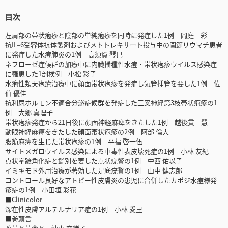
目次
左肩部の帯状疱疹と陰部の単純疱疹を同時に発症した1例 岡庭 彩
抗IL‒6受容体抗体製剤およびメトトレキサート投与中の関節リウマチ患者
に発症した水痘肺炎の1例 高須賀 琴巳
ネフローゼ症候群の加療中に内臓播種性水痘・帯状疱疹ウイルス感染症
に罹患した1剖検例 小松 彩子
水疱性類天疱瘡治療中に顔面帯状疱疹を発症し気管挿管を要した1例 佐
伯 優佳
抗利尿ホルモン不適合分泌症候群を発症した三叉神経第3枝帯状疱疹の1
例 大郷 真理子
帯状疱疹発症から21日後に顔面神経麻痺をきたした1例 越後貫 慧
動眼神経麻痺をきたした顔面帯状疱疹の2例 阿部 倫大
腹筋麻痺を生じた帯状疱疹の1例 平福 啓一伍
サイトメガロウイルス感染による中毒性表皮壊死症の1例 小林 友紀
点状掌蹠角化症と鑑別を要した点状疣贅の1例 中西 佑以子
イミキモド外用治療が著効した足底疣贅の1例 山中 健志郎
コントロール良好なアトピー性皮膚炎の患児に合併したカポジ水痘様発
疹症の1例 小田垣 彩花
■Clinicolor
深在性皮膚アルテルナリア症の1例 小林 愛里
■巻頭言