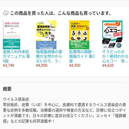
この商品を買った人は、こんな商品も買っています。
産婦人科外来処
循環器病棟の業
処置時の鎮静・
そうだったの
方マニュアル 第
務が全然わから
鎮痛ガイド 第2
か！絶対わかる
6版
ないので、う...
版
心エコー 改...
¥3,740
¥4,950
¥4,950
¥4,620
概要
ウイルス感染症
帯状疱疹，疣贅（いぼ）を中心に，皮膚科で遭遇するウイルス感染症の貴
重な症例を多数収載。治療薬の選択や検査の方法など，診療に役立つポイ
ントが満載です。日々の診療に是非お役立てください。エッセイ「憧鉄雑
感」などの記事も好評連載中！