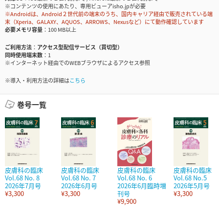
※コンテンツの使用にあたり、専用ビューアisho.jpが必要
※Androidは、Android２世代前の端末のうち、国内キャリア経由で販売されている端
末（Xperia、GALAXY、AQUOS、ARROWS、Nexusなど）にて動作確認しています
必要メモリ容量
100 MB以上
ご利用方法
アクセス型配信サービス（買切型）
同時使用端末数
1
※インターネット経由でのWEBブラウザによるアクセス参照
※導入・利用方法の詳細は
こちら
巻号一覧
皮膚科の臨床
皮膚科の臨床
皮膚科の臨床
皮膚科の臨床
Vol.68 No. 8
Vol.68 No. 7
Vol.68 No. 6
Vol.68 No.5
2026年7月号
2026年6月号
2026年6月臨時増
2026年5月号
¥3,300
¥3,300
刊号
¥3,300
¥9,900