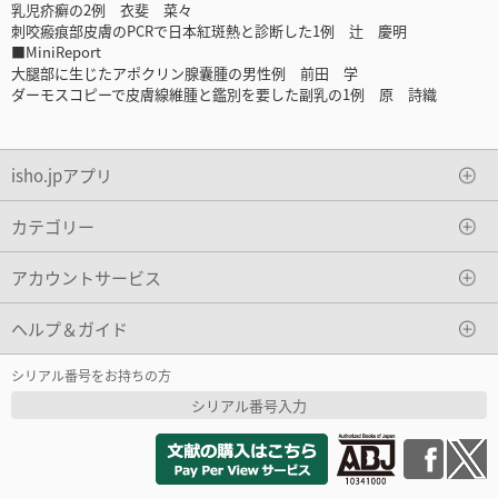
乳児疥癬の2例 衣斐 菜々
刺咬瘢痕部皮膚のPCRで日本紅斑熱と診断した1例 辻 慶明
■MiniReport
大腿部に生じたアポクリン腺囊腫の男性例 前田 学
ダーモスコピーで皮膚線維腫と鑑別を要した副乳の1例 原 詩織
isho.jpアプリ
カテゴリー
アカウントサービス
ヘルプ＆ガイド
シリアル番号をお持ちの方
シリアル番号入力