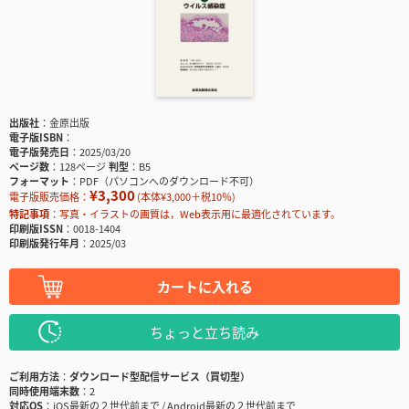
出版社
金原出版
電子版ISBN
電子版発売日
2025/03/20
ページ数
128ページ
判型
B5
フォーマット
PDF（パソコンへのダウンロード不可）
¥3,300
電子版販売価格：
(本体¥3,000＋税10％)
特記事項
写真・イラストの画質は，Web表示用に最適化されています。
印刷版ISSN
0018-1404
印刷版発行年月
2025/03
カートに入れる
ちょっと立ち読み
ご利用方法
ダウンロード型配信サービス（買切型）
同時使用端末数
2
対応OS
iOS最新の２世代前まで / Android最新の２世代前まで