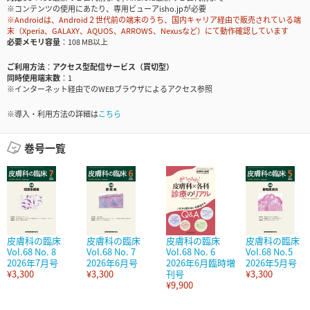
※コンテンツの使用にあたり、専用ビューアisho.jpが必要
※Androidは、Android２世代前の端末のうち、国内キャリア経由で販売されている端
末（Xperia、GALAXY、AQUOS、ARROWS、Nexusなど）にて動作確認しています
必要メモリ容量
108 MB以上
ご利用方法
アクセス型配信サービス（買切型）
同時使用端末数
1
※インターネット経由でのWEBブラウザによるアクセス参照
※導入・利用方法の詳細は
こちら
巻号一覧
皮膚科の臨床
皮膚科の臨床
皮膚科の臨床
皮膚科の臨床
Vol.68 No. 8
Vol.68 No. 7
Vol.68 No. 6
Vol.68 No.5
2026年7月号
2026年6月号
2026年6月臨時増
2026年5月号
¥3,300
¥3,300
刊号
¥3,300
¥9,900