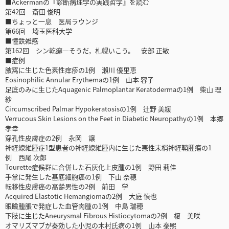
■Ackermanの『診断病理学の実践哲学』を読む
第42回 斎田 俊明
■ちょっと一息 医局ラウンジ
第66回 埼玉医科大学
■憧鉄雑感
第162回 シン乾癬―そうだ，札幌いこう。 安部 正敏
■症例
腋窩に生じた色素性痒疹の1例 瀨川 優里恵
Eosinophilic Annular Erythemaの1例 山本 容子
足底のみに生じたAquagenic Palmoplantar Keratodermaの1例 柴山 理
紗
Circumscribed Palmar Hypokeratosisの1例 辻野 美緩
Verrucous Skin Lesions on the Feet in Diabetic Neuropathyの1例 本郷
孝幸
穿孔性皮膚症の2例 永岡 譲
神経線維腫症1型患者の神経線維腫内に生じた悪性末梢神経鞘腫瘍の1
例 西尾 次郎
Tourette症候群に合併した石灰化上皮腫の1例 野田 莉佳
手掌に発生した基底細胞癌の1例 下山 奈穂
転移性皮膚癌の高齢男性の2例 前田 学
Acquired Elastotic Hemangiomaの2例 大庭 慎也
眼瞼腫脹で発症した血管肉腫の1例 中島 瑞穂
下肢に生じたAneurysmal Fibrous Histiocytomaの2例 榎 美咲
オマリズマブが奏効した小児の木村氏病の1例 山本 泰熙