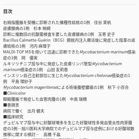
目次
右拇指腫脹を契機に診断された播種性結核の1例 住谷 茉帆
皮膚腺病の1例 杉本 映綺
診断に複数回の抗酸菌検査を要した皮膚腺病の1例 玉寄 史子
Bacillus Calmette-Guérin（BCG）膀胱内注入療法後に発症した陰茎の皮
膚結核の1例 河内 麻理子
MALDI-TOF MSを用いて迅速に診断できた
Mycobacterium marinum
感染
症の1例 岡 優実
ルキソリチニブ投与中に発症した皮膚リンパ管型
Mycobacterium
marinum
感染症の1例 山田 友莉香
インスリン自己注射部位に生じた
Mycobacterium chelonae
感染症の1
例 平島 理紗子
Mycobacterium mageritense
による術後腹壁膿瘍の1例 秋下 小百合
■Clinicolor
眼瞼腫脹で発症した血管肉腫の1例 中島 瑞穂
■巻頭言
病院で働く 出月 健夫
■臨床研究
デュピルマブ投与中に好酸球増多を生じた好酸球性多発血管炎性肉芽腫
症の1例―旭川医科大学病院でのデュピルマブ投与症例における好酸球数
推移に関する検討― 高橋 千晶