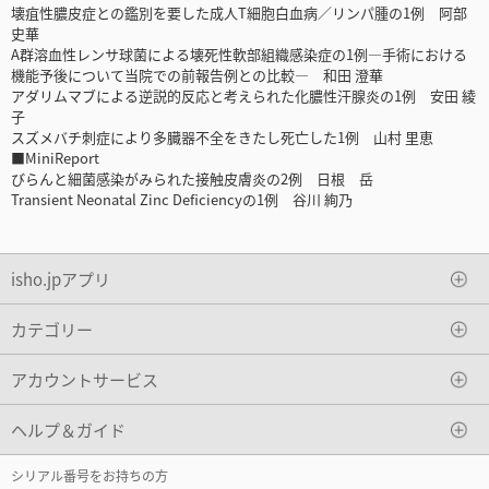
壊疽性膿皮症との鑑別を要した成人T細胞白血病／リンパ腫の1例 阿部
史華
A群溶血性レンサ球菌による壊死性軟部組織感染症の1例―手術における
機能予後について当院での前報告例との比較― 和田 澄華
アダリムマブによる逆説的反応と考えられた化膿性汗腺炎の1例 安田 綾
子
スズメバチ刺症により多臓器不全をきたし死亡した1例 山村 里恵
■MiniReport
びらんと細菌感染がみられた接触皮膚炎の2例 日根 岳
Transient Neonatal Zinc Deficiencyの1例 谷川 絢乃
isho.jpアプリ
カテゴリー
アカウントサービス
ヘルプ＆ガイド
シリアル番号をお持ちの方