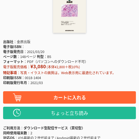
出版社
金原出版
電子版ISBN
電子版発売日
2021/03/20
ページ数
148ページ
判型
B5
フォーマット
PDF（パソコンへのダウンロード不可）
¥3,080
電子版販売価格：
(本体¥2,800＋税10％)
特記事項
写真・イラストの画質は，Web表示用に最適化されています。
印刷版ISSN
0018-1404
印刷版発行年月
2021/03
カートに入れる
ちょっと立ち読み
ご利用方法
ダウンロード型配信サービス（買切型）
同時使用端末数
2
対応OS
iOS最新の２世代前まで / Android最新の２世代前まで