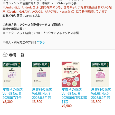
※コンテンツの使用にあたり、専用ビューアisho.jpが必要
※Androidは、Android２世代前の端末のうち、国内キャリア経由で販売されている端
末（Xperia、GALAXY、AQUOS、ARROWS、Nexusなど）にて動作確認しています
必要メモリ容量
234 MB以上
ご利用方法
アクセス型配信サービス（買切型）
同時使用端末数
1
※インターネット経由でのWEBブラウザによるアクセス参照
※導入・利用方法の詳細は
こちら
巻号一覧
皮膚科の臨床
皮膚科の臨床
皮膚科の臨床
皮膚科の臨床
Vol.68 No. 8
Vol.68 No. 7
Vol.68 No. 6
Vol.68 No.5
2026年7月号
2026年6月号
2026年6月臨時増
2026年5月号
¥3,300
¥3,300
刊号
¥3,300
¥9,900