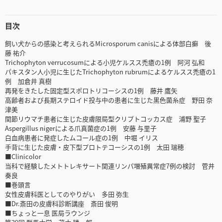
目次
飼い犬からの感染と考えられるMicrosporum canisによる体部白癬 後
藤 祐介
Trichophyton verrucosumによる小児ケルスス禿瘡の1例 阿河 弘和
パキスタン人小児に生じたTrichophyton rubrumによるケルスス禿瘡の1
例 加倉井 真樹
再発をきたした固定型スポロトリコーシスの1例 藤井 鷹矢
高齢者および長期ステロイド投与中の患者に生じた黒色菌糸症 野田 奈
津美
関節リウマチ患者に生じた皮膚限局型クリプトコッカス症 浦野 聖子
Aspergillus nigerによる爪真菌症の1例 安藤 与里子
白血病患者に発症したムコール症の1例 中堀 イリス
手背に生じた皮膚・皮下型プロトテコーシスの1例 太田 瑞穂
■Clinicolor
当科で経験したメトトレキサート関連リンパ増殖異常症7例の検討 菅井
奏良
■巻頭言
女性皮膚科医としてのやりがい 多田 弥生
■Dr.斎田の皮膚科診断講座 斎田 俊明
■ちょっと一息 医局ラウンジ