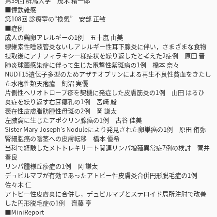
第39回 群馬大学 茂木 精一郎
■憧鉄雑感
第108回 診療室の“換気” 安部 正敏
■症例
成人の鶏卵アレルギーの1例 五十嵐 由美
線維素性唾液管炎ないしアレルギー性耳下腺炎に伴い，さまざまな食物
摂取後にアナフィラキシー様症状を繰り返したと考えた2症例 原田 晋
肺炎球菌感染症に伴って生じた電撃性紫斑病の1例 橋本 奈々
NUDT15遺伝子多型のためアザチオプリンによる再生不良性貧血をきたし
た水疱性類天疱瘡 飼沼 実優
片側性ヘリオトロープ疹を契機に発症した皮膚筋炎の1例 山田 はるひ
炎症を繰り返す右耳瘻孔の1例 宮﨑 駿
表在性皮膚脂肪腫性母斑の2例 岡 謙太
左腋窩に生じたアポクリン腺癌の1例 古谷 佳美
Sister Mary Josephʼs Noduleにより発見された卵巣癌の1例 原田 侑弥
腎細胞癌の陰茎への皮膚転移 橋本 優希
当科で経験したメトトレキサート関連リンパ増殖異常症7例の検討 菅井
奏良
リンパ腫様丘疹症の1例 岡 謙太
デュピルマブが有効であったアトピー性皮膚炎合併円形脱毛症の1例
佐々木 仁
アトピー性皮膚炎に合併し，デュピルマブとステロイド局所注射で改善
した円形脱毛症の1例 齊藤 亨
■MiniReport