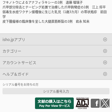
フキノトウによるアナフィラキシーの1例 遠藤 瑠璃子
爪甲部分除去とテーピング処置で治療した爪甲鉤彎症の1例 江上 将平
弱毒生水痘ワクチン接種後に生じた乳児（1歳3カ月）の帯状疱疹 前田
学
皮下腫瘤様の臨床像を呈した大腿直筋断裂の1例 岩永 知未
isho.jpアプリ
カテゴリー
アカウントサービス
ヘルプ＆ガイド
シリアル番号をお持ちの方
シリアル番号入力