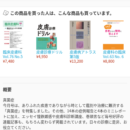
この商品を買った人は、こんな商品も買っています。
臨床皮膚科
皮膚診療ドリル
皮膚病アトラス
皮膚科の臨床
Vol.76 No.5
¥4,950
第5版
Vol.63 No. 6
¥7,480
¥13,200
¥8,800
概要
真菌症
今月号は、ありふれた疾患でありながら時として鑑別や治療に難渋する
「真菌症」を特集しました。その他、14本の症例報告と4本のミニレポー
トに加え、エッセイ憧鉄雑感や皮膚科診断講座、巻頭言など毎号好評の
連載記事も、もちろん変わらず掲載されています。日々の診療に是非、お
役立てください。