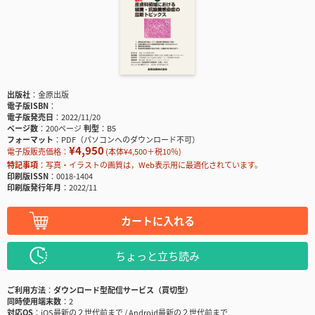
出版社
金原出版
電子版ISBN
電子版発売日
2022/11/20
ページ数
200ページ
判型
B5
フォーマット
PDF（パソコンへのダウンロード不可）
¥4,950
電子版販売価格：
(本体¥4,500＋税10％)
特記事項
写真・イラストの画質は，Web表示用に最適化されています。
印刷版ISSN
0018-1404
印刷版発行年月
2022/11
カートに入れる
ちょっと立ち読み
ご利用方法
ダウンロード型配信サービス（買切型）
同時使用端末数
2
対応OS
iOS最新の２世代前まで / Android最新の２世代前まで