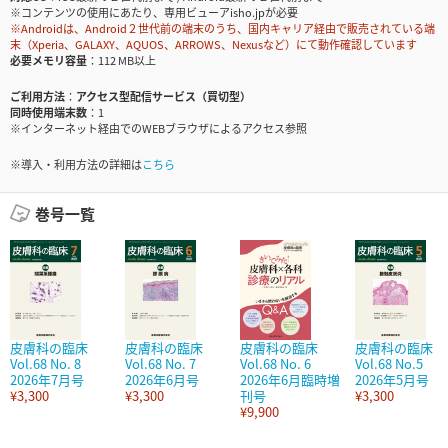
※コンテンツの使用にあたり、専用ビューアisho.jpが必要
※Androidは、Android２世代前の端末のうち、国内キャリア経由で販売されている端
末（Xperia、GALAXY、AQUOS、ARROWS、Nexusなど）にて動作確認しています
必要メモリ容量
112 MB以上
ご利用方法
アクセス型配信サービス（買切型）
同時使用端末数
1
※インターネット経由でのWEBブラウザによるアクセス参照
※導入・利用方法の詳細は
こちら
巻号一覧
皮膚科の臨床
皮膚科の臨床
皮膚科の臨床
皮膚科の臨床
Vol.68 No. 8
Vol.68 No. 7
Vol.68 No. 6
Vol.68 No.5
2026年7月号
2026年6月号
2026年6月臨時増
2026年5月号
¥3,300
¥3,300
刊号
¥3,300
¥9,900