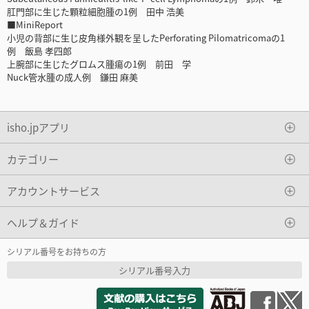
肛門部に生じた顆粒細胞腫の1例 田中 浩美
■MiniReport
小児の背部に生じ皮角様外観を呈したPerforating Pilomatricomaの1
例 飯島 孝四郎
上腕部に生じたグロムス腫瘍の1例 前田 学
Nuck管水腫の成人例 鎌田 麻美
isho.jpアプリ
カテゴリー
アカウントサービス
ヘルプ＆ガイド
シリアル番号をお持ちの方
シリアル番号入力