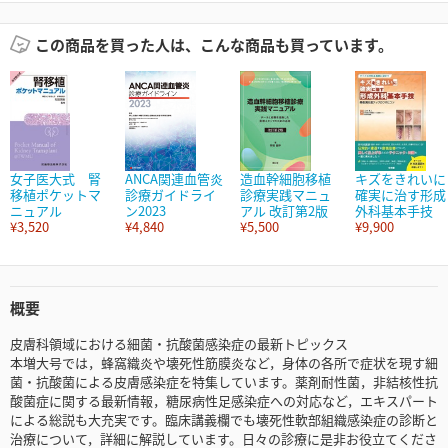
この商品を買った人は、こんな商品も買っています。
女子医大式 腎
ANCA関連血管炎
造血幹細胞移植
キズをきれいに
移植ポケットマ
診療ガイドライ
診療実践マニュ
確実に治す形成
ニュアル
ン2023
アル 改訂第2版
外科基本手技
¥3,520
¥4,840
¥5,500
¥9,900
概要
皮膚科領域における細菌・抗酸菌感染症の最新トピックス
本増大号では，蜂窩織炎や壊死性筋膜炎など，身体の各所で症状を現す細
菌・抗酸菌による皮膚感染症を特集しています。薬剤耐性菌，非結核性抗
酸菌症に関する最新情報，糖尿病性足感染症への対応など，エキスパート
による総説も大充実です。臨床講義欄でも壊死性軟部組織感染症の診断と
治療について，詳細に解説しています。日々の診療に是非お役立てくださ