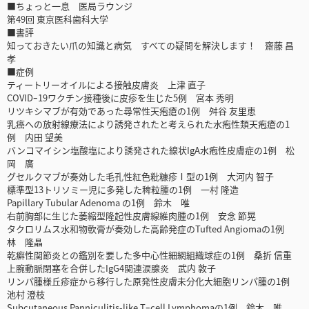
■ちょっと一息 医局ラウンジ
第49回 東京医科歯科大学
■書評
知っておきたい爪の知識と病気 すべての疑問を解決します！ 齋藤 昌
孝
■症例
ティートリーオイルによる接触皮膚炎 上津 直子
COVIDｰ19ワクチン接種後に皮疹を生じた5例 宮本 秀明
リツキシマブが有効であった尋常性天疱瘡の1例 舛谷 友里恵
乳癌への放射線療法により誘発されたと考えられた水疱性類天疱瘡の1
例 内田 望美
バンコマイシン塩酸塩により誘発された線状IgA水疱性皮膚症の1例 松
岡 廣
グセルクマブが奏効した毛孔性紅色粃糠疹Ⅰ型の1例 大河内 智子
標準型13トリソミー児に多発した稗粒腫の1例 一村 隆造
Papillary Tubular Adenoma の1例 鈴木 唯
右前胸部に生じた萎縮型隆起性皮膚線維肉腫の1例 安念 節晃
タクロリムス水和物軟膏が奏効した高齢発症のTufted Angiomaの1例
林 隆晶
乾癬性関節炎との鑑別を要した多中心性細網組織球症の1例 桑折 信重
上腕動脈閉塞を合併したIgG4関連涙腺炎 武内 敦子
リンパ腫様丘疹症から移行した原発性皮膚未分化大細胞リンパ腫の1例
池村 澄枝
Subcutaneous Panniculitis-like Tｰcell Lymphomaの1例 鈴木 唯