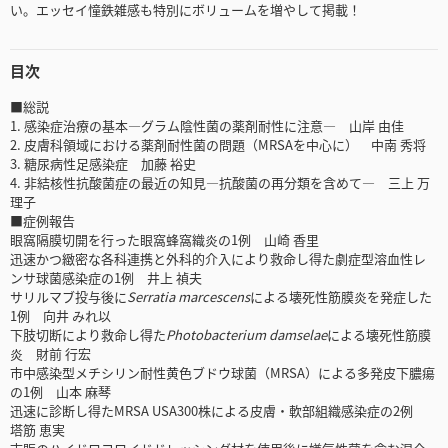
い。エッセイ憧鉄雑感も特別にボリュームを増やして掲載！
目次
■総説
1. 感染症治療の基本―グラム陰性菌の薬剤耐性に注意― 山岸 由佳
2. 皮膚科領域における薬剤耐性菌の問題（MRSAを中心に） 中南 秀将
3. 糖尿病性足感染症 加藤 裕史
4. 非結核性抗酸菌症の最近の知見―抗酸菌の再分類を含めて― 三上 万
理子
■症例報告
眼窩隔膜切開を行った眼窩蜂窩織炎の1例 山崎 香里
迅速かつ緻密な各科連携と外科的介入により救命し得た劇症型溶血性レ
ンサ球菌感染症の1例 井上 禎夫
サリルマブ投与後に
Serratia marcescens
による壊死性筋膜炎を発症した
1例 向井 みれ以
下肢切断により救命し得た
Photobacterium damselae
による壊死性筋膜
炎 財前 行宏
市中感染型メチシリン耐性黄色ブドウ球菌（MRSA）による多発皮下膿瘍
の1例 山本 麻琴
迅速に診断し得たMRSA USA300株による皮膚・軟部組織感染症の2例
塔筋 恵実