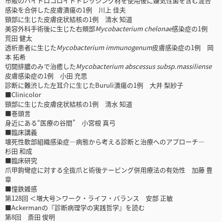
市販のハイドロコロイドドレッシング材を使用後に嫌気性菌を含む混合
感染を合併した皮膚潰瘍の1例 川上 佳夫
頸部に生じた皮膚疣状結核の1例 清水 知道
美容外科手術後に生じた右頰部
Mycobacterium chelonae
感染症の1例
荒田 健太
透析患者に生じた
Mycobacterium immunogenum
皮膚感染症の1例 岡
本 拓希
切開排膿のみで治癒した
Mycobacterium abscessus subsp.massiliense
皮膚感染症の1例 小田 充思
診断に難渋した左耳介に生じたBuruli潰瘍の1例 大井 梨紗子
■Clinicolor
頸部に生じた皮膚疣状結核の1例 清水 知道
■巻頭言
身近にある“医療の谷間” 小宮根 真弓
■臨床講義
壊死性軟部組織感染症―病態から考える診断と治療へのアプローチ―
杉田 和成
■臨床研究
爪甲鉤彎症に対する全抜爪と術後テーピング併用療法の有効性 加藤 豊
章
■憧鉄雑感
第128回 ＜増大号＞ワーク・ライフ・バランス 安部 正敏
■Ackermanの『診断病理学の実践哲学』を読む
第8回 斎田 俊明