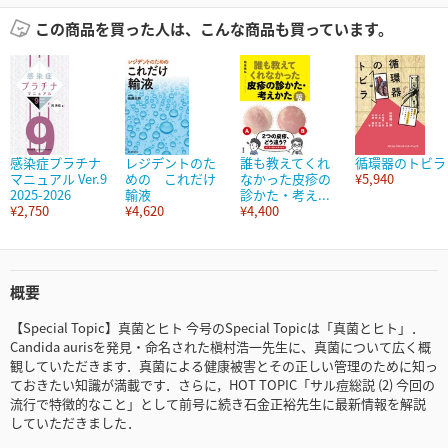
この商品を買った人は、こんな商品も買っています。
感染症プラチナ
レジデントのた
誰も教えてくれ
循環器のトビラ
マニュアル Ver.9
めの これだけ
なかった皮疹の
¥5,940
2025-2026
輸液
診かた・考え...
¥2,750
¥4,620
¥4,400
概要
【Special Topic】真菌とヒト 今号のSpecial Topicは「真菌とヒト」．
Candida aurisを発見・命名された槇村浩一先生に、真菌について広く概
観していただきます．真菌による健康被害とその正しい管理のために知っ
ておきたい知識が満載です．さらに，HOT TOPIC「サル痘総説 (2) 今回の
流行で特徴的なこと」として前号に続き石金正裕先生に最新情報を解説
していただきました．