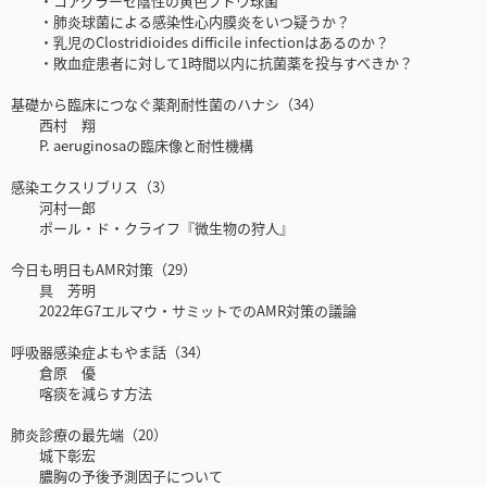
・コアグラーゼ陰性の黄色ブドウ球菌
・肺炎球菌による感染性心内膜炎をいつ疑うか？
・乳児のClostridioides difficile infectionはあるのか？
・敗血症患者に対して1時間以内に抗菌薬を投与すべきか？
基礎から臨床につなぐ薬剤耐性菌のハナシ（34）
西村 翔
P. aeruginosaの臨床像と耐性機構
感染エクスリブリス（3）
河村一郎
ポール・ド・クライフ『微生物の狩人』
今日も明日もAMR対策（29）
具 芳明
2022年G7エルマウ・サミットでのAMR対策の議論
呼吸器感染症よもやま話（34）
倉原 優
喀痰を減らす方法
肺炎診療の最先端（20）
城下彰宏
膿胸の予後予測因子について