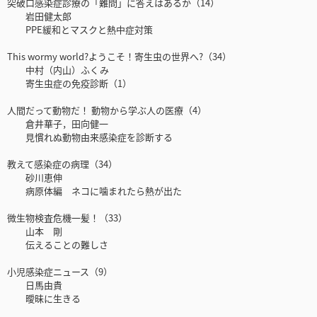
突破口感染症診療の「難問」に答えはあるか（14）
岩田健太郎
PPE緩和とマスクと熱中症対策
This wormy world?ようこそ！寄生虫の世界へ?（34）
中村（内山）ふくみ
寄生虫症の免疫診断（1）
人間だって動物だ！ 動物から学ぶ人の医療（4）
倉井華子，田向健一
見慣れぬ動物由来感染症を診断する
教えて感染症の病理（34）
砂川恵伸
病原体編 ネコに噛まれたら熱が出た
微生物検査危機一髪！（33）
山本 剛
伝えることの難しさ
小児感染症ニュース（9）
日馬由貴
曖昧に生きる