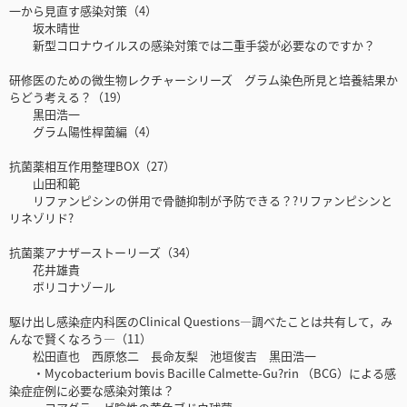
一から見直す感染対策（4）
坂木晴世
新型コロナウイルスの感染対策では二重手袋が必要なのですか？
研修医のための微生物レクチャーシリーズ グラム染色所見と培養結果か
らどう考える？（19）
黒田浩一
グラム陽性桿菌編（4）
抗菌薬相互作用整理BOX（27）
山田和範
リファンピシンの併用で骨髄抑制が予防できる？?リファンピシンと
リネゾリド?
抗菌薬アナザーストーリーズ（34）
花井雄貴
ボリコナゾール
駆け出し感染症内科医のClinical Questions―調べたことは共有して，み
んなで賢くなろう―（11）
松田直也 西原悠二 長命友梨 池垣俊吉 黒田浩一
・Mycobacterium bovis Bacille Calmette-Gu?rin （BCG）による感
染症症例に必要な感染対策は？