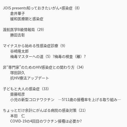
JOIS presents知っておきたいがん+感染症（8）
倉井華子
緩和医療期と感染症
渡航医学B級情報局（29）
勝田吉彰
マイナスから始める性感染症診療（9）
谷崎隆太郎
梅毒マスターへの道（5）?梅毒の検査（離）?
非“専門家”のためのHIV感染症との関わり方（34）
塚田訓久
抗HIV療法アップデート
子どもと大人の感染症（33）
齋藤昭彦
小児の新型コロナワクチン ―5?11歳の接種率を上げる取り組み―
ちょっとだけ余計にがんばる病院の感染対策（21）
本田 仁
COVID-19の4回目のワクチン接種は必要か?