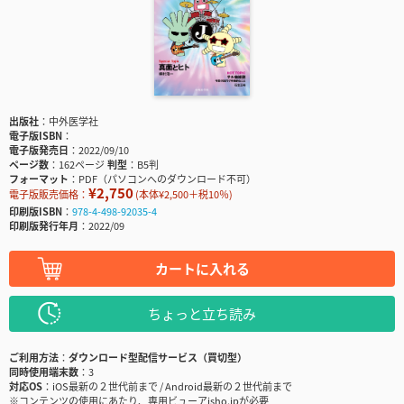
出版社
中外医学社
電子版ISBN
電子版発売日
2022/09/10
ページ数
162ページ
判型
B5判
フォーマット
PDF（パソコンへのダウンロード不可）
¥2,750
電子版販売価格：
(本体¥2,500＋税10％)
印刷版ISBN
978-4-498-92035-4
印刷版発行年月
2022/09
カートに入れる
ちょっと立ち読み
ご利用方法
ダウンロード型配信サービス（買切型）
同時使用端末数
3
対応OS
iOS最新の２世代前まで / Android最新の２世代前まで
※コンテンツの使用にあたり、専用ビューアisho.jpが必要