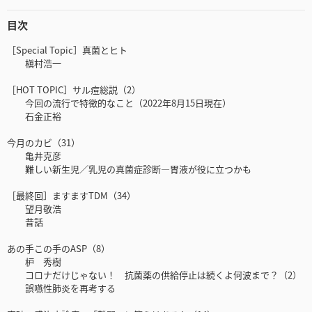
目次
［Special Topic］真菌とヒト
槇村浩一
［HOT TOPIC］サル痘総説（2）
今回の流行で特徴的なこと（2022年8月15日現在）
石金正裕
今月のカビ（31）
亀井克彦
難しい新生児／乳児の真菌症診断―胃液が役に立つかも
［最終回］ますますTDM（34）
望月敬浩
昔話
あの手この手のASP（8）
枦 秀樹
コロナだけじゃない！ 抗菌薬の供給停止は続くよ何波まで？（2）
誤嚥性肺炎を再考する