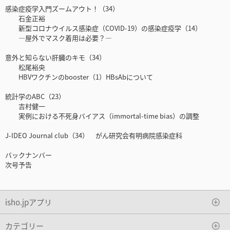
感染症疫学入門ズームアウト！（34）
石金正裕
新型コロナウイルス感染症（COVID-19）の感染症疫学（14）
―屋外でマスク着用は必要？―
意外と知らない肝臓のキモ（34）
松尾裕央
HBVワクチンのbooster（1）HBsAbについて
統計学のABC（23）
吉村健一
実例における不死身バイアス（immortal-time bias）の調整
J-IDEO Journal club（34） がん研究会有明病院感染症科
バックナンバー
次号予告
isho.jpアプリ
カテゴリー