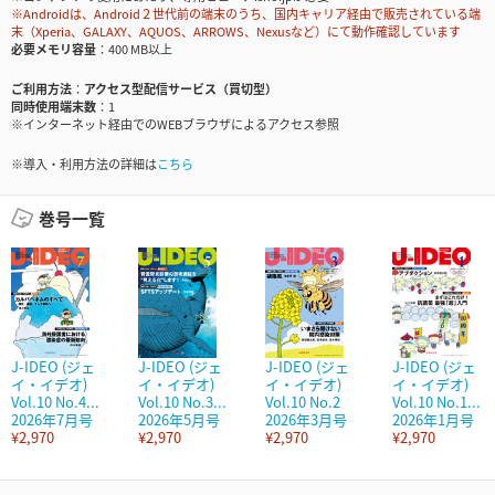
※Androidは、Android２世代前の端末のうち、国内キャリア経由で販売されている端
末（Xperia、GALAXY、AQUOS、ARROWS、Nexusなど）にて動作確認しています
必要メモリ容量
400 MB以上
ご利用方法
アクセス型配信サービス（買切型）
同時使用端末数
1
※インターネット経由でのWEBブラウザによるアクセス参照
※導入・利用方法の詳細は
こちら
巻号一覧
J-IDEO (ジェ
J-IDEO (ジェ
J-IDEO (ジェ
J-IDEO (ジェ
イ・イデオ)
イ・イデオ)
イ・イデオ)
イ・イデオ)
Vol.10 No.4...
Vol.10 No.3...
Vol.10 No.2
Vol.10 No.1...
2026年7月号
2026年5月号
2026年3月号
2026年1月号
¥2,970
¥2,970
¥2,970
¥2,970