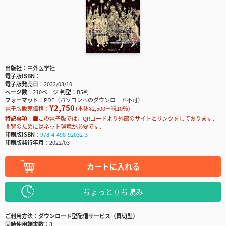
出版社
中外医学社
電子版ISBN
電子版発売日
2022/03/10
ページ数
210ページ
判型
B5判
フォーマット
PDF（パソコンへのダウンロード不可）
¥2,750
電子版販売価格：
(本体¥2,500＋税10％)
特記事項
■この電子版では，QRコードより外部のサイトとリンクをしております．
閲覧のためにはネット環境が必要です．
印刷版ISBN
978-4-498-92032-3
印刷版発行年月
2022/03
カートに入れる
ちょっと立ち読み
ご利用方法
ダウンロード型配信サービス（買切型）
同時使用端末数
3