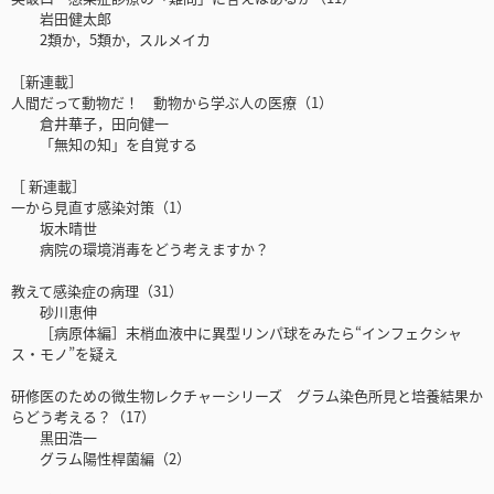
岩田健太郎
2類か，5類か，スルメイカ
［新連載］
人間だって動物だ！ 動物から学ぶ人の医療（1）
倉井華子，田向健一
「無知の知」を自覚する
［ 新連載］
一から見直す感染対策（1）
坂木晴世
病院の環境消毒をどう考えますか？
教えて感染症の病理（31）
砂川恵伸
［病原体編］末梢血液中に異型リンパ球をみたら“インフェクシャ
ス・モノ”を疑え
研修医のための微生物レクチャーシリーズ グラム染色所見と培養結果か
らどう考える？（17）
黒田浩一
グラム陽性桿菌編（2）