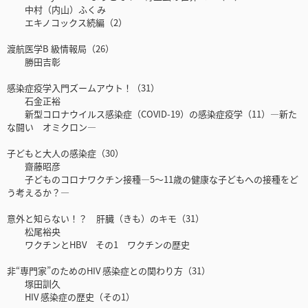
中村（内山）ふくみ
エキノコックス続編（2）
渡航医学B 級情報局（26）
勝田吉彰
感染症疫学入門ズームアウト！（31）
石金正裕
新型コロナウイルス感染症（COVID-19）の感染症疫学（11）―新た
な闘い オミクロン―
子どもと大人の感染症（30）
齋藤昭彦
子どものコロナワクチン接種―5～11歳の健康な子どもへの接種をど
う考えるか？―
意外と知らない！？ 肝臓（きも）のキモ（31）
松尾裕央
ワクチンとHBV その1 ワクチンの歴史
非“専門家”のためのHIV 感染症との関わり方（31）
塚田訓久
HIV 感染症の歴史（その1）