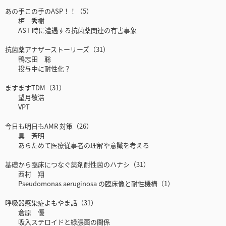
あの手この手のASP！！（5）
枦 秀樹
AST 時に遭遇する抗菌薬関連の有害事象
抗菌薬アナザーストーリーズ（31）
鴨志田 聡
投与中に耐性化？
ますますTDM（31）
望月敬浩
VPT
今日も明日もAMR 対策（26）
具 芳明
あらためて医療従事者の理解や意識を考える
基礎から臨床につなぐ薬剤耐性菌のハナシ（31）
西村 翔
Pseudomonas aeruginosa の臨床像と耐性機構（1）
呼吸器感染症よもやま話（31）
倉原 優
吸入ステロイドと緑膿菌の関係