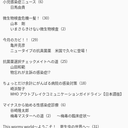
小児感染症ニュース（6）
日馬由貴
微生物検査危機一髪！（30）
山本 剛
いまさらきけない微生物検査（2）
今月のカビ！！（29）
亀井克彦
ニュータイプの抗真菌薬 米国で久々に登場！
抗菌薬選択チェックメイトへの道（25）
山田和範
物忘れが主訴の感染症!?
ちょっとだけ余計にがんばる病院の感染対策（18）
崎浜智子
WHO アウトブレイクコミュニケーションガイドライン【日本語版】
マイナスから始める性感染症診療（6）
谷崎隆太郎
梅毒マスターへの道（2） ～梅毒の臨床症状～
This wormy world～ようこそ！ 寄生虫の世界へ～（31）