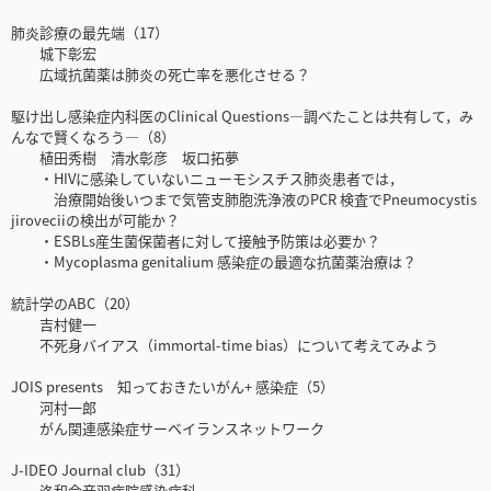
肺炎診療の最先端（17）
城下彰宏
広域抗菌薬は肺炎の死亡率を悪化させる？
駆け出し感染症内科医のClinical Questions―調べたことは共有して，み
んなで賢くなろう―（8）
植田秀樹 清水彰彦 坂口拓夢
・HIVに感染していないニューモシスチス肺炎患者では，
治療開始後いつまで気管支肺胞洗浄液のPCR 検査でPneumocystis
jiroveciiの検出が可能か？
・ESBLs産生菌保菌者に対して接触予防策は必要か？
・Mycoplasma genitalium 感染症の最適な抗菌薬治療は？
統計学のABC（20）
吉村健一
不死身バイアス（immortal-time bias）について考えてみよう
JOIS presents 知っておきたいがん+ 感染症（5）
河村一郎
がん関連感染症サーベイランスネットワーク
J-IDEO Journal club（31）
洛和会音羽病院感染症科