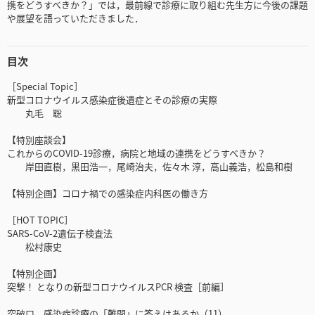
携をどうすべきか？」では，最前線で診療に取り組む先生方に今後の課題
や展望を語っていただきました．
目次
［Special Topic］
新型コロナウイルス感染症後遺症とその診療の実際
丸毛 聡
【特別座談会】
これからのCOVID-19診療，病院と地域の連携をどうすべきか？
岸田直樹，黒田浩一，尾崎治夫，佐々木 淳，高山義浩，松島和樹
【特別企画】コロナ禍での感染症内科医の働き方
［HOT TOPIC］
SARS-CoV-2遺伝子検査法
松村康史
【特別企画】
突撃！ となりの新型コロナウイルスPCR 検査［前編］
突破口 感染症診療の「難問」に答えはあるか（11）