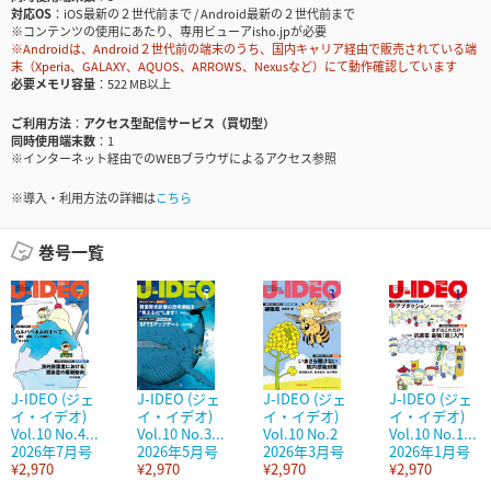
対応OS
iOS最新の２世代前まで / Android最新の２世代前まで
※コンテンツの使用にあたり、専用ビューアisho.jpが必要
※Androidは、Android２世代前の端末のうち、国内キャリア経由で販売されている端
末（Xperia、GALAXY、AQUOS、ARROWS、Nexusなど）にて動作確認しています
必要メモリ容量
522 MB以上
ご利用方法
アクセス型配信サービス（買切型）
同時使用端末数
1
※インターネット経由でのWEBブラウザによるアクセス参照
※導入・利用方法の詳細は
こちら
巻号一覧
J-IDEO (ジェ
J-IDEO (ジェ
J-IDEO (ジェ
J-IDEO (ジェ
イ・イデオ)
イ・イデオ)
イ・イデオ)
イ・イデオ)
Vol.10 No.4...
Vol.10 No.3...
Vol.10 No.2
Vol.10 No.1...
2026年7月号
2026年5月号
2026年3月号
2026年1月号
¥2,970
¥2,970
¥2,970
¥2,970