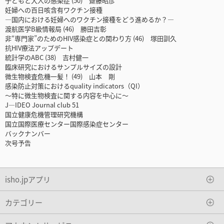
子どもと大人の感染症 (50) 齋藤昭彦
妊婦への百日咳含有ワクチン接種
―国内における妊婦へのワクチン接種をどう進めるか？―
渡航医学B級情報局 (46) 勝田吉彰
非“専門家”のためのHIV感染症との関わり方 (46) 塚田訓久
抗HIV療法アップデート
統計学のABC (38) 吉村健一
臨床研究におけるサンプルサイズの設計
微生物検査危機一髪！ (49) 山本 剛
感染防止対策におけるquality indicators（QI）
～特に微生物検査に関する内容を中心に～
J—IDEO Journal club 51
国立健康危機管理研究機構
国立国際医療センター国際感染症センター
バックナンバー
次号予告
isho.jpアプリ
カテゴリー