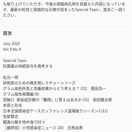
も取り上げていただき，今後の実臨床応用を見据えた内容になっていま
す．最新の知見と実践的な示唆が詰まったSpecial Topic，是非ご一読く
ださい．
目次
July 2025
Vol.9 No.4
Special Topic
抗菌薬の持続投与を再考する
松元一明
研修医のための微生物レクチャーシリーズ
グラム染色所見と培養結果からどう考える？ (32) 黒田浩一
グラム陰性桿菌編 (8)
突破口 感染症診療の「難問」に答えはあるか (31) 岩田健太郎
本質と形式
日本全国感染症ケースカンファレンス道場破りシーズン2 (11)
忽那賢志
蝦夷の敵を地中海で討つ
［最終回］小児感染症ニュース (26) 日馬由貴