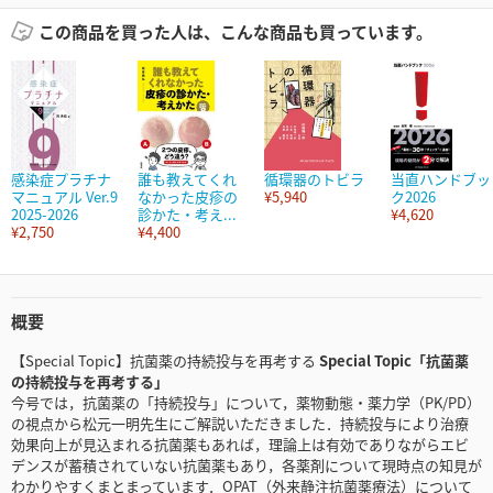
この商品を買った人は、こんな商品も買っています。
感染症プラチナ
誰も教えてくれ
循環器のトビラ
当直ハンドブッ
マニュアル Ver.9
なかった皮疹の
¥5,940
ク2026
2025-2026
診かた・考え...
¥4,620
¥2,750
¥4,400
概要
【Special Topic】抗菌薬の持続投与を再考する
Special Topic「抗菌薬
の持続投与を再考する」
今号では，抗菌薬の「持続投与」について，薬物動態・薬力学（PK/PD）
の視点から松元一明先生にご解説いただきました．持続投与により治療
効果向上が見込まれる抗菌薬もあれば，理論上は有効でありながらエビ
デンスが蓄積されていない抗菌薬もあり，各薬剤について現時点の知見が
わかりやすくまとまっています．OPAT（外来静注抗菌薬療法）について