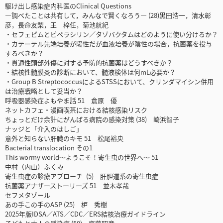
駆け出し感染症内科医のClinical Questions
―調べたことは共有して，みんなで賢くなろう― (28)黒田浩一，清水彰
彦，長命友梨，王 梓任，菊池航紀
・セフェピムとピペラシリン／タゾバクタムはどのように使い分けるか？
・カテーテル先端培養が陽性だが血液培養が陰性の場合，抗菌薬を投与
するべきか？
・貫通性頭部外傷に対する予防的抗菌薬はどうすべきか？
・結核性髄膜炎の診断において、髄液検体は何mL必要か？
・Group B StreptococcusによるSTSSにおいて、クリンダマイシン併用
は治療戦略として妥当か？
呼吸器感染症よもやま話 51 倉原 優
ネットカフェ・漫画喫茶における結核感染リスク
ちょっとだけ余計にがんばる病院の感染対策 (38) 崎浜智子
ナッジと「介入のはしご」
意外と知らない肝臓のキモ 51 松尾裕央
Bacterial translocation その1
This wormy world～ようこそ！寄生虫の世界へ～ 51
中村（内山）ふくみ
寄生虫症の診療アプローチ (5) 肝胆道系の寄生虫症
抗菌薬アナザーストーリーズ 51 並木孝哉
セフメタゾール
あの手この手のASP (25) 枦 秀樹
2025年版IDSA／ATS／CDC／ERS結核治療ガイドライン