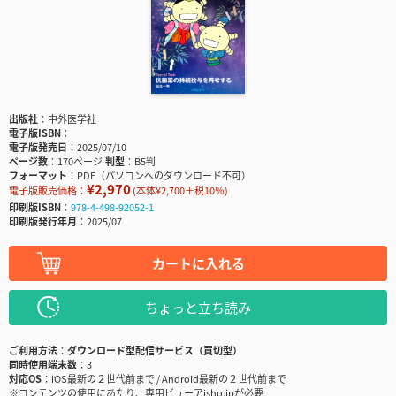
出版社
中外医学社
電子版ISBN
電子版発売日
2025/07/10
ページ数
170ページ
判型
B5判
フォーマット
PDF（パソコンへのダウンロード不可）
¥2,970
電子版販売価格：
(本体¥2,700＋税10％)
印刷版ISBN
978-4-498-92052-1
印刷版発行年月
2025/07
カートに入れる
ちょっと立ち読み
ご利用方法
ダウンロード型配信サービス（買切型）
同時使用端末数
3
対応OS
iOS最新の２世代前まで / Android最新の２世代前まで
※コンテンツの使用にあたり、専用ビューアisho.jpが必要