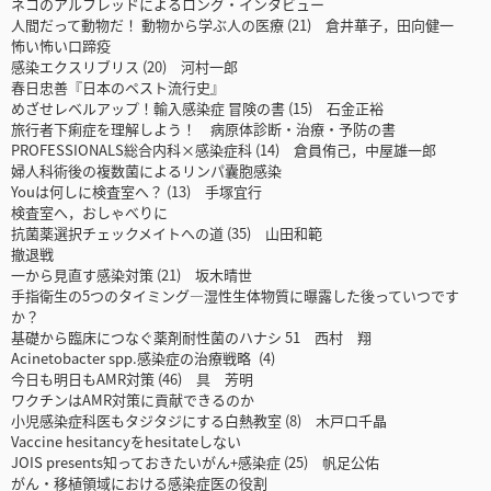
ネコのアルフレッドによるロング・インタビュー
人間だって動物だ！ 動物から学ぶ人の医療 (21) 倉井華子，田向健一
怖い怖い口蹄疫
感染エクスリブリス (20) 河村一郎
春日忠善『日本のペスト流行史』
めざせレベルアップ！輸入感染症 冒険の書 (15) 石金正裕
旅行者下痢症を理解しよう！ 病原体診断・治療・予防の書
PROFESSIONALS総合内科×感染症科 (14) 倉員侑己，中屋雄一郎
婦人科術後の複数菌によるリンパ囊胞感染
Youは何しに検査室へ？ (13) 手塚宜行
検査室へ，おしゃべりに
抗菌薬選択チェックメイトへの道 (35) 山田和範
撤退戦
一から見直す感染対策 (21) 坂木晴世
手指衛生の5つのタイミング―湿性生体物質に曝露した後っていつです
か？
基礎から臨床につなぐ薬剤耐性菌のハナシ 51 西村 翔
Acinetobacter spp.感染症の治療戦略 (4)
今日も明日もAMR対策 (46) 具 芳明
ワクチンはAMR対策に貢献できるのか
小児感染症科医もタジタジにする白熱教室 (8) 木戸口千晶
Vaccine hesitancyをhesitateしない
JOIS presents知っておきたいがん+感染症 (25) 帆足公佑
がん・移植領域における感染症医の役割