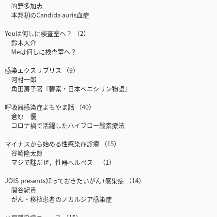
的野多加志
本邦初のCandida auris血症
Youは何しに検査室へ？ （2）
鈴木大介
Meは何しに検査室へ？
感染エクスリブリス （9）
河村一郎
角田房子著『碧素・日本ペニシリン物語』
呼吸器感染症よもやま話 （40）
倉原 優
コロナ禍で活躍したハイフロー酸素療法
マイナスから始める性感染症診療 （15）
谷崎隆太郎
マジで謎だぜ，性器ヘルペス （1）
JOIS presents知っておきたいがん+感染症 （14）
関谷紀貴
がん・移植患者のノカルジア感染症