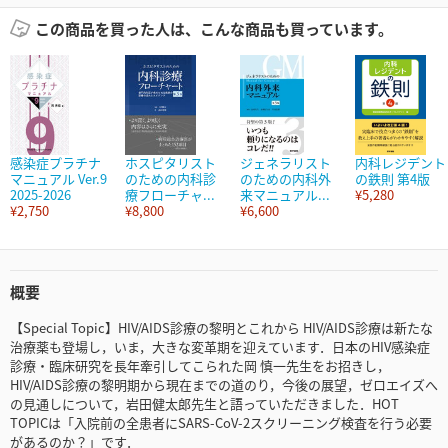
この商品を買った人は、こんな商品も買っています。
感染症プラチナ
ホスピタリスト
ジェネラリスト
内科レジデント
マニュアル Ver.9
のための内科診
のための内科外
の鉄則 第4版
2025-2026
療フローチャ...
来マニュアル...
¥5,280
¥2,750
¥8,800
¥6,600
概要
【Special Topic】HIV/AIDS診療の黎明とこれから HIV/AIDS診療は新たな
治療薬も登場し，いま，大きな変革期を迎えています．日本のHIV感染症
診療・臨床研究を長年牽引してこられた岡 慎一先生をお招きし，
HIV/AIDS診療の黎明期から現在までの道のり，今後の展望，ゼロエイズへ
の見通しについて，岩田健太郎先生と語っていただきました．HOT
TOPICは「入院前の全患者にSARS-CoV-2スクリーニング検査を行う必要
があるのか？」です．