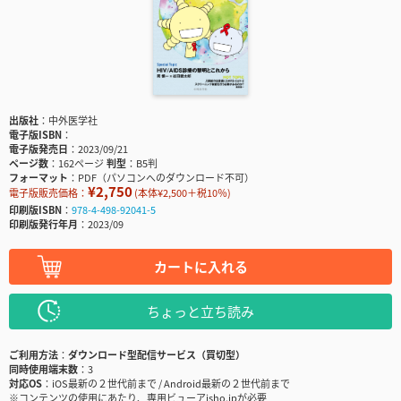
出版社
中外医学社
電子版ISBN
電子版発売日
2023/09/21
ページ数
162ページ
判型
B5判
フォーマット
PDF（パソコンへのダウンロード不可）
¥2,750
電子版販売価格：
(本体¥2,500＋税10％)
印刷版ISBN
978-4-498-92041-5
印刷版発行年月
2023/09
カートに入れる
ちょっと立ち読み
ご利用方法
ダウンロード型配信サービス（買切型）
同時使用端末数
3
対応OS
iOS最新の２世代前まで / Android最新の２世代前まで
※コンテンツの使用にあたり、専用ビューアisho.jpが必要