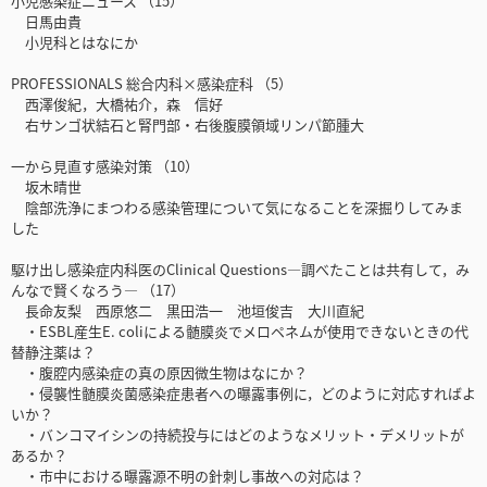
小児感染症ニュース （15）
日馬由貴
小児科とはなにか
PROFESSIONALS 総合内科×感染症科 （5）
西澤俊紀，大橋祐介，森 信好
右サンゴ状結石と腎門部・右後腹膜領域リンパ節腫大
一から見直す感染対策 （10）
坂木晴世
陰部洗浄にまつわる感染管理について気になることを深掘りしてみま
した
駆け出し感染症内科医のClinical Questions―調べたことは共有して，み
んなで賢くなろう― （17）
長命友梨 西原悠二 黒田浩一 池垣俊吉 大川直紀
・ESBL産生E. coliによる髄膜炎でメロペネムが使用できないときの代
替静注薬は？
・腹腔内感染症の真の原因微生物はなにか？
・侵襲性髄膜炎菌感染症患者への曝露事例に，どのように対応すればよ
いか？
・バンコマイシンの持続投与にはどのようなメリット・デメリットが
あるか？
・市中における曝露源不明の針刺し事故への対応は？