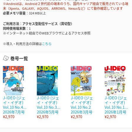
※Androidは、Android２世代前の端末のうち、国内キャリア経由で販売されている端
末（Xperia、GALAXY、AQUOS、ARROWS、Nexusなど）にて動作確認しています
必要メモリ容量
324 MB以上
ご利用方法
アクセス型配信サービス（買切型）
同時使用端末数
1
※インターネット経由でのWEBブラウザによるアクセス参照
※導入・利用方法の詳細は
こちら
巻号一覧
J-IDEO (ジェ
J-IDEO (ジェ
J-IDEO (ジェ
J-IDEO (ジェ
イ・イデオ)
イ・イデオ)
イ・イデオ)
イ・イデオ)
Vol.10 No.4...
Vol.10 No.3...
Vol.10 No.2
Vol.10 No.1...
2026年7月号
2026年5月号
2026年3月号
2026年1月号
¥2,970
¥2,970
¥2,970
¥2,970