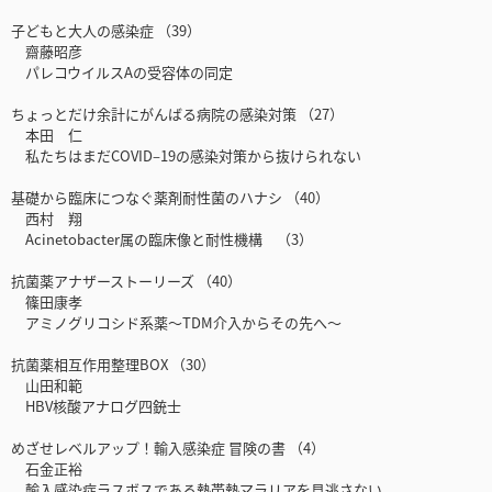
子どもと大人の感染症 （39）
齋藤昭彦
パレコウイルスAの受容体の同定
ちょっとだけ余計にがんばる病院の感染対策 （27）
本田 仁
私たちはまだCOVID–19の感染対策から抜けられない
基礎から臨床につなぐ薬剤耐性菌のハナシ （40）
西村 翔
Acinetobacter属の臨床像と耐性機構 （3）
抗菌薬アナザーストーリーズ （40）
篠田康孝
アミノグリコシド系薬～TDM介入からその先へ～
抗菌薬相互作用整理BOX （30）
山田和範
HBV核酸アナログ四銃士
めざせレベルアップ！輸入感染症 冒険の書 （4）
石金正裕
輸入感染症ラスボスである熱帯熱マラリアを見逃さない