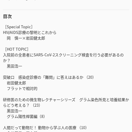
目次
［Special Topic］
HIV/AIDS診療の黎明とこれから
岡 慎一×岩田健太郎
［HOT TOPIC］
入院前の全患者にSARS-CoV-2スクリーニング検査を行う必要があるの
か？
黒田浩一
突破口 感染症診療の「難問」に答えはあるか （20）
岩田健太郎
フラットで相対的
研修医のための微生物レクチャーシリーズ グラム染色所見と培養結果か
らどう考える？ （23）
黒田浩一
グラム陽性桿菌編（8）
人間だって動物だ！ 動物から学ぶ人の医療 （10）