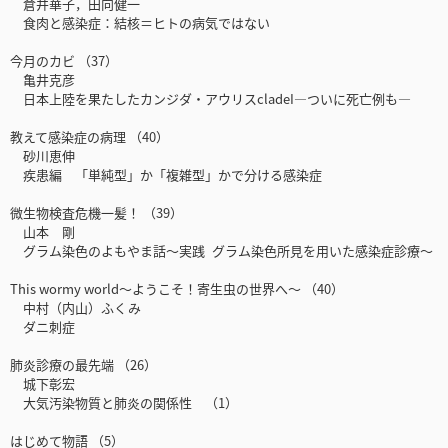
倉井華子，田向健一
食肉と感染症：結核＝ヒトの病気ではない
今月のカビ （37）
亀井克彦
日本上陸を果たしたカンジダ・アウリスcladeI―ついに死亡例も―
教えて感染症の病理 （40）
砂川恵伸
疾患編 「単純型」か「複雑型」かで分ける感染症
微生物検査危機一髪！ （39）
山本 剛
グラム染色のよもやま話～実践 グラム染色所見を用いた感染症診療～
This wormy world〜ようこそ！寄生虫の世界へ〜 （40）
中村（内山）ふくみ
ダニ刺症
肺炎診療の最先端 （26）
城下彰宏
大気汚染物質と肺炎の関係性 （1）
はじめて物語 （5）