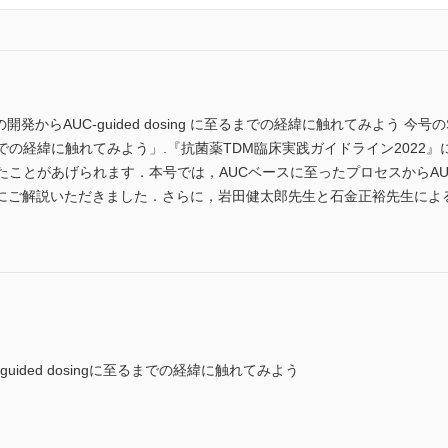
ンの開発からAUC-guided dosing に至るまでの経緯に触れてみよう 今号の
g に至るまでの経緯に触れてみよう」.『抗菌薬TDM臨床実践ガイドライン20
たことがあげられます．本号では，AUCベースに至ったプロセスからA
にご解説いただきました．さらに，岩田健太郎先生と石金正裕先生による
ided dosingに至るまでの経緯に触れてみよう