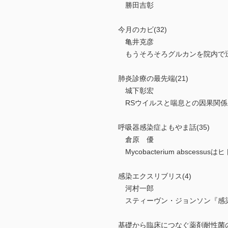
勝田吉彰
今月のカビ(32)
亀井克彦
もうそろそろグルカンを院内で
肺炎診療の最先端(21)
城下彰宏
RSウイルスと喘息との因果関係
呼吸器感染症よもやま話(35)
倉原 優
Mycobacterium absces
感染エクスリブリス(4)
河村一郎
スティーヴン・ジョンソン『感
基礎から臨床につなぐ薬剤耐性菌のハ