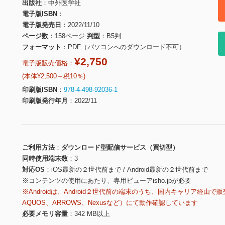
出版社
中外医学社
電子版ISBN
電子版発売日
2022/11/10
ページ数
158ページ
判型
B5判
フォーマット
PDF（パソコンへのダウンロード不可）
¥2,750
電子版販売価格：
(本体¥2,500＋税10％)
印刷版ISBN
978-4-498-92036-1
印刷版発行年月
2022/11
ご利用方法
ダウンロード型配信サービス（買切型）
同時使用端末数
3
対応OS
iOS最新の２世代前まで / Android最新の２世代前まで
※コンテンツの使用にあたり、専用ビューアisho.jpが必要
※Androidは、Android２世代前の端末のうち、国内キャリア経由で販
AQUOS、ARROWS、Nexusなど）にて動作確認しています
必要メモリ容量
342 MB以上