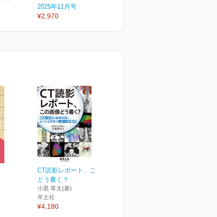
2025年11月号
2025年9月号
2
¥2,970
¥2,970
¥
CT読影レポート、この画像
どう書く？
小黒 草太(著)
羊土社
¥4,180