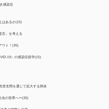
き感染症
はあるか(15)
提言」を考える
ト！(35)
D-19）の感染症疫学(15)
気管支間を通じて拡大する肺炎
寄生虫の世界へ〜(35)