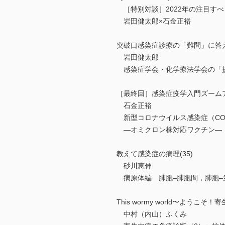
［特別対談］2022年の注目すべ
岩田健太郎×石金正裕
突破口感染症診療の「難問」に答え
岩田健太郎
感染症学会・化学療法学会の「
［最終回］感染症疫学入門ズームアウ
石金正裕
新型コロナウイルス感染症（COVI
―オミクロン株対応ワクチン―
教えて感染症の病理(35)
砂川恵伸
病原体編 肺胞–肺胞間，肺胞–
This wormy world〜ようこそ！
中村（内山）ふくみ