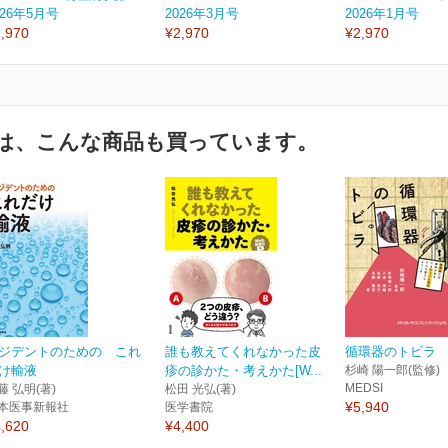
026年5月号
2026年3月号
2026年1月号
,970
¥2,970
¥2,970
は、こんな商品も買っています。
ジデントのための これ
誰も教えてくれなかった皮
循環器のトビラ
け輸液
疹の診かた・考えかた[W...
杉崎 陽一郎(監修)
MEDSI
藤 弘明(著)
松田 光弘(著)
¥5,940
本医事新報社
医学書院
,620
¥4,400