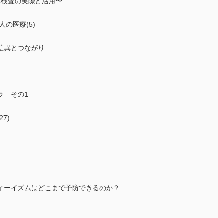
検査の実際と活用〜
の医療(5)
差異とつながり
ラ その1
7)
ィーイズムはどこまで予防できるのか？