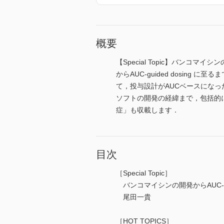
概要
【Special Topic】バンコマイシ
からAUC-guided dosin
て，投与設計がAUCベースになっ
ソフトの開発の経緯まで，包括的
症」も収載します．
目次
［Special Topic］
バンコマイシンの開発からAUC-gu
尾田一貴
［HOT TOPICS］