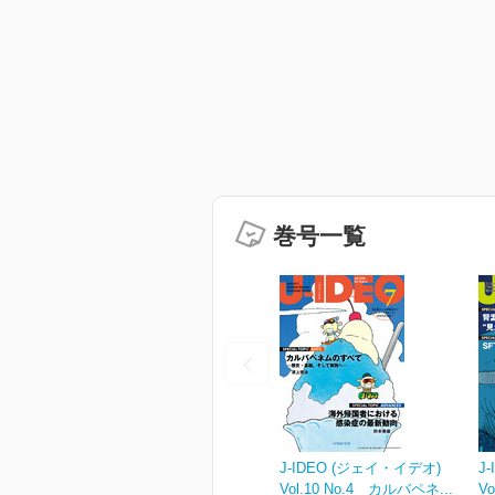
巻号一覧
J-IDEO (ジェイ・イデオ)
J
Vol.10 No.4 カルバペネ...
V