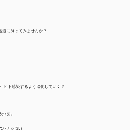
迅速に測ってみませんか？
susはヒト-ヒト感染するよう進化していく？
染地図』
ナシ(35)