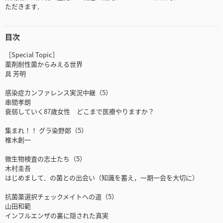
ただきます．
目次
［Special Topic］
薬剤耐性菌からみえる世界
具 芳明
感染症カンファレンス実況中継（5）
串間孝朗
衰弱していく87歳女性 どこまで医療やりますか？
集まれ！！ グラ染野郎（5）
椎木創一
微生物検査の志士たち（5）
木村圭吾
はじめまして．の菌との出会い（知識を蓄え，一期一会を大切に）
抗菌薬選択チェックメイトへの道（5）
山田和範
インフルエンザの裏に隠された真実