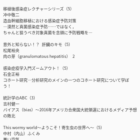
移植後感染症レクチャーシリーズ（5）
冲中敬二
造血幹細胞移植における感染症予防対策
―漠然と真菌感染症予防……ではなく，
ちゃんと狙うべき対象真菌を念頭に予防戦略を―
意外と知らない！？ 肝臓のキモ（5）
松尾裕央
肉の芽（granulomatous hepatitis） 2
感染症疫学入門ズームアウト！（5）
石金正裕
コホート研究―分析研究のメインの一つのコホート研究について学ぼ
う！
統計学のABC（3）
吉村健一
バイアス（bias）〜2016年アメリカ合衆国大統領選におけるメディア予想
の敗北
This wormy world〜ようこそ！寄生虫の世界へ〜（5）
中村（内山）ふくみ
悪い空気