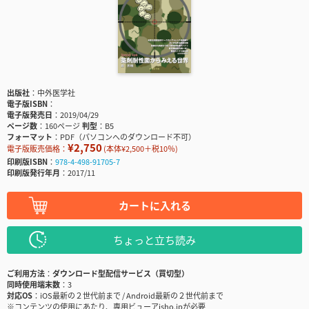
出版社
中外医学社
電子版ISBN
電子版発売日
2019/04/29
ページ数
160ページ
判型
B5
フォーマット
PDF（パソコンへのダウンロード不可）
¥2,750
電子版販売価格：
(本体¥2,500＋税10％)
印刷版ISBN
978-4-498-91705-7
印刷版発行年月
2017/11
カートに入れる
ちょっと立ち読み
ご利用方法
ダウンロード型配信サービス（買切型）
同時使用端末数
3
対応OS
iOS最新の２世代前まで / Android最新の２世代前まで
※コンテンツの使用にあたり、専用ビューアisho.jpが必要