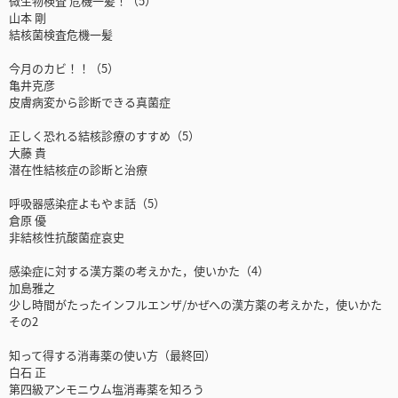
微生物検査 危機一髪！（5）
山本 剛
結核菌検査危機一髪
今月のカビ！！（5）
亀井克彦
皮膚病変から診断できる真菌症
正しく恐れる結核診療のすすめ（5）
大藤 貴
潜在性結核症の診断と治療
呼吸器感染症よもやま話（5）
倉原 優
非結核性抗酸菌症哀史
感染症に対する漢方薬の考えかた，使いかた（4）
加島雅之
少し時間がたったインフルエンザ/かぜへの漢方薬の考えかた，使いかた
その2
知って得する消毒薬の使い方（最終回）
白石 正
第四級アンモニウム塩消毒薬を知ろう