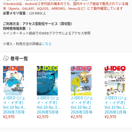
※Androidは、Android２世代前の端末のうち、国内キャリア経由で販売されている端
末（Xperia、GALAXY、AQUOS、ARROWS、Nexusなど）にて動作確認しています
必要メモリ容量
120 MB以上
ご利用方法
アクセス型配信サービス（買切型）
同時使用端末数
1
※インターネット経由でのWEBブラウザによるアクセス参照
※導入・利用方法の詳細は
こちら
巻号一覧
J-IDEO (ジェ
J-IDEO (ジェ
J-IDEO (ジェ
J-IDEO (ジェ
イ・イデオ)
イ・イデオ)
イ・イデオ)
イ・イデオ)
Vol.10 No.4...
Vol.10 No.3...
Vol.10 No.2
Vol.10 No.1...
2026年7月号
2026年5月号
2026年3月号
2026年1月号
¥2,970
¥2,970
¥2,970
¥2,970