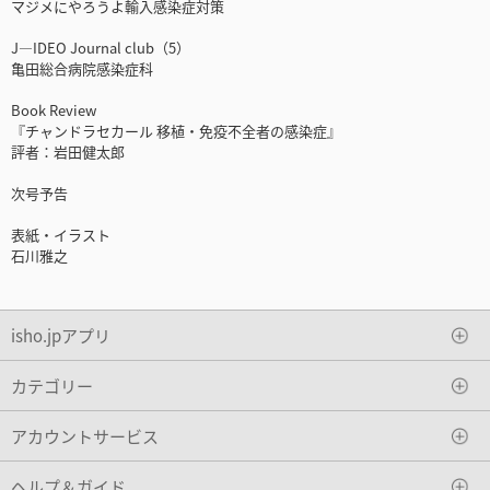
マジメにやろうよ輸入感染症対策
J—IDEO Journal club（5）
亀田総合病院感染症科
Book Review
『チャンドラセカール 移植・免疫不全者の感染症』
評者：岩田健太郎
次号予告
表紙・イラスト
石川雅之
isho.jpアプリ
カテゴリー
アカウントサービス
ヘルプ＆ガイド