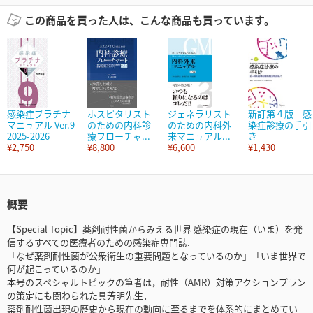
この商品を買った人は、こんな商品も買っています。
感染症プラチナ
ホスピタリスト
ジェネラリスト
新訂第４版 感
マニュアル Ver.9
のための内科診
のための内科外
染症診療の手引
2025-2026
療フローチャ...
来マニュアル...
き
¥2,750
¥8,800
¥6,600
¥1,430
概要
【Special Topic】薬剤耐性菌からみえる世界 感染症の現在（いま）を発
信するすべての医療者のための感染症専門誌.
「なぜ薬剤耐性菌が公衆衛生の重要問題となっているのか」「いま世界で
何が起こっているのか」
本号のスペシャルトピックの筆者は，耐性（AMR）対策アクションプラン
の策定にも関わられた具芳明先生．
薬剤耐性菌出現の歴史から現在の動向に至るまでを体系的にまとめてい