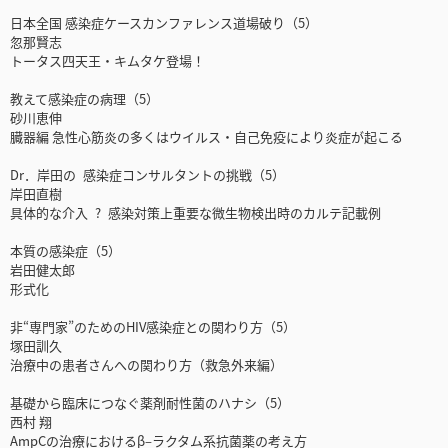
日本全国 感染症ケースカンファレンス道場破り（5）
忽那賢志
トータス四天王・キムタケ登場！
教えて感染症の病理（5）
砂川恵伸
臓器編 急性心筋炎の多くはウイルス・自己免疫により炎症が起こる
Dr．岸田の 感染症コンサルタントの挑戦（5）
岸田直樹
具体的な介入 ? 感染対策上重要な微生物検出時のカルテ記載例
本質の感染症（5）
岩田健太郎
形式化
非“専門家”のためのHIV感染症との関わり方（5）
塚田訓久
治療中の患者さんへの関わり方（救急外来編）
基礎から臨床につなぐ薬剤耐性菌のハナシ（5）
西村 翔
AmpCの治療におけるβ–ラクタム系抗菌薬の考え方