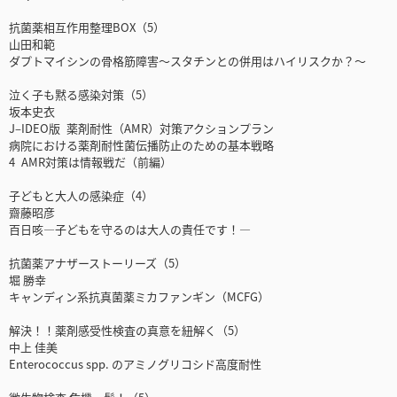
抗菌薬相互作用整理BOX（5）
山田和範
ダプトマイシンの骨格筋障害〜スタチンとの併用はハイリスクか？〜
泣く子も黙る感染対策（5）
坂本史衣
J–IDEO版 薬剤耐性（AMR）対策アクションプラン
病院における薬剤耐性菌伝播防止のための基本戦略
4 AMR対策は情報戦だ（前編）
子どもと大人の感染症（4）
齋藤昭彦
百日咳―子どもを守るのは大人の責任です！―
抗菌薬アナザーストーリーズ（5）
堀 勝幸
キャンディン系抗真菌薬ミカファンギン（MCFG）
解決！！薬剤感受性検査の真意を紐解く（5）
中上 佳美
Enterococcus spp. のアミノグリコシド高度耐性