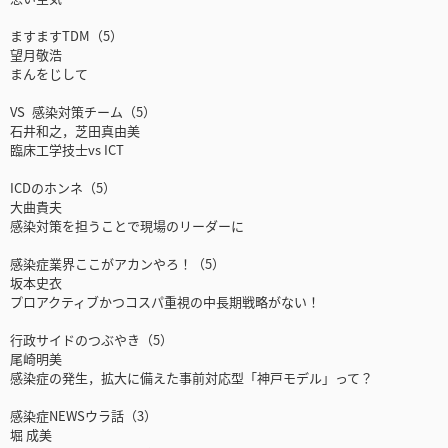
ますますTDM（5）
望月敬浩
まんをじして
VS 感染対策チーム（5）
石井和之，芝田真由美
臨床工学技士vs ICT
ICDのホンネ（5）
大曲貴夫
感染対策を担うことで現場のリーダーに
感染症業界ここがアカンやろ！（5）
坂本史衣
プロアクティブかつコスパ重視の中長期戦略がない！
行政サイドのつぶやき（5）
尾崎明美
感染症の発生，拡大に備えた事前対応型「神戸モデル」って？
感染症NEWSウラ話（3）
堀 成美