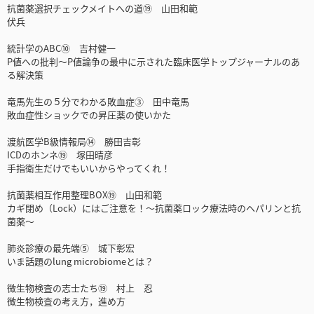
抗菌薬選択チェックメイトへの道⑲ 山田和範
伏兵
統計学のABC⑩ 吉村健一
P値への批判～P値論争の最中に示された臨床医学トップジャーナルのあ
る解決策
竜馬先生の５分でわかる敗血症③ 田中竜馬
敗血症性ショックでの昇圧薬の使いかた
渡航医学B級情報局⑭ 勝田吉彰
ICDのホンネ⑲ 塚田晴彦
手指衛生だけでもいいからやってくれ！
抗菌薬相互作用整理BOX⑲ 山田和範
カギ閉め（Lock）にはご注意を！～抗菌薬ロック療法時のヘパリンと抗
菌薬～
肺炎診療の最先端⑤ 城下彰宏
いま話題のlung microbiomeとは？
微生物検査の志士たち⑲ 村上 忍
微生物検査の考え方，進め方