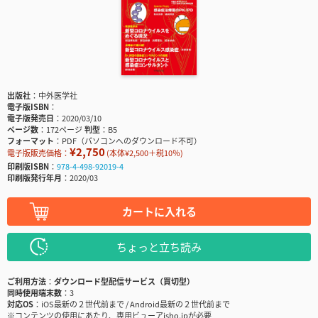
出版社
中外医学社
電子版ISBN
電子版発売日
2020/03/10
ページ数
172ページ
判型
B5
フォーマット
PDF（パソコンへのダウンロード不可）
¥2,750
電子版販売価格：
(本体¥2,500＋税10％)
印刷版ISBN
978-4-498-92019-4
印刷版発行年月
2020/03
カートに入れる
ちょっと立ち読み
ご利用方法
ダウンロード型配信サービス（買切型）
同時使用端末数
3
対応OS
iOS最新の２世代前まで / Android最新の２世代前まで
※コンテンツの使用にあたり、専用ビューアisho.jpが必要