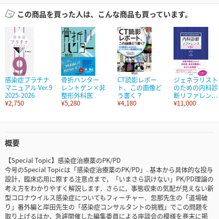
この商品を買った人は、こんな商品も買っています。
感染症プラチナ
骨折ハンター
CT読影レポー
ジェネラリスト
マニュアル Ver.9
レントゲン×非
ト、この画像ど
のための内科診
2025-2026
整形外科医
う書く？
断リファレン...
¥2,750
¥5,280
¥4,180
¥11,000
概要
【Special Topic】感染症治療薬のPK/PD
今号のSpecial Topicは「感染症治療薬のPK/PD」. 基本から具体的な投与
設計，臨床応用に際する注意点まで，「いまさら訊けない」PK/PD理論の
考え方をわかりやすく解説します．さらに，事態収束の気配が見えない新
型コロナウイルス感染症についてもフィーチャー．忽那先生の「道場破
り」番外編と岸田先生の「感染症コンサルタントの挑戦」でこの問題を
取り上げるほか，急遽開催した編集委員による座談会の模様を巻末に掲