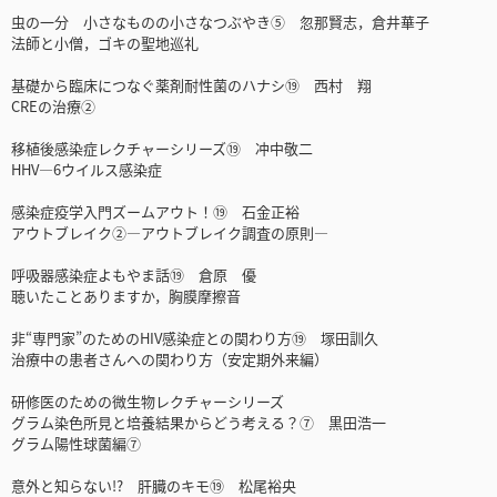
虫の一分 小さなものの小さなつぶやき⑤ 忽那賢志，倉井華子
法師と小僧，ゴキの聖地巡礼
基礎から臨床につなぐ薬剤耐性菌のハナシ⑲ 西村 翔
CREの治療②
移植後感染症レクチャーシリーズ⑲ 冲中敬二
HHV—6ウイルス感染症
感染症疫学入門ズームアウト！⑲ 石金正裕
アウトブレイク②―アウトブレイク調査の原則―
呼吸器感染症よもやま話⑲ 倉原 優
聴いたことありますか，胸膜摩擦音
非“専門家”のためのHIV感染症との関わり方⑲ 塚田訓久
治療中の患者さんへの関わり方（安定期外来編）
研修医のための微生物レクチャーシリーズ
グラム染色所見と培養結果からどう考える？⑦ 黒田浩一
グラム陽性球菌編⑦
意外と知らない!? 肝臓のキモ⑲ 松尾裕央