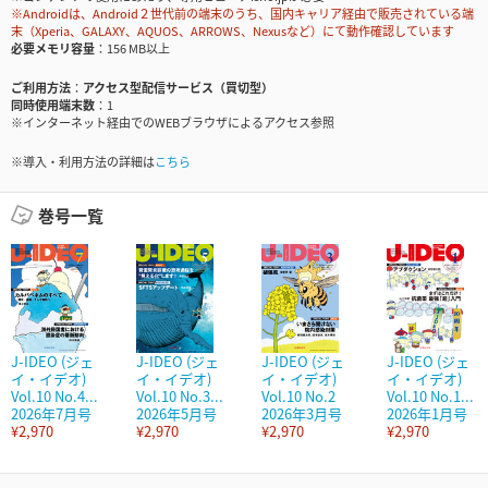
※Androidは、Android２世代前の端末のうち、国内キャリア経由で販売されている端
末（Xperia、GALAXY、AQUOS、ARROWS、Nexusなど）にて動作確認しています
必要メモリ容量
156 MB以上
ご利用方法
アクセス型配信サービス（買切型）
同時使用端末数
1
※インターネット経由でのWEBブラウザによるアクセス参照
※導入・利用方法の詳細は
こちら
巻号一覧
J-IDEO (ジェ
J-IDEO (ジェ
J-IDEO (ジェ
J-IDEO (ジェ
イ・イデオ)
イ・イデオ)
イ・イデオ)
イ・イデオ)
Vol.10 No.4...
Vol.10 No.3...
Vol.10 No.2
Vol.10 No.1...
2026年7月号
2026年5月号
2026年3月号
2026年1月号
¥2,970
¥2,970
¥2,970
¥2,970