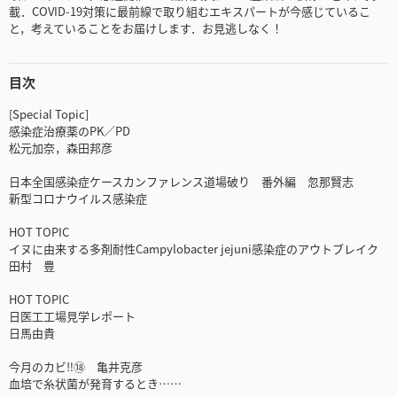
載．COVID-19対策に最前線で取り組むエキスパートが今感じているこ
と，考えていることをお届けします．お見逃しなく！
目次
[Special Topic]
感染症治療薬のPK／PD
松元加奈，森田邦彦
日本全国感染症ケースカンファレンス道場破り 番外編 忽那賢志
新型コロナウイルス感染症
HOT TOPIC
イヌに由来する多剤耐性Campylobacter jejuni感染症のアウトブレイク
田村 豊
HOT TOPIC
日医工工場見学レポート
日馬由貴
今月のカビ‼⑱ 亀井克彦
血培で糸状菌が発育するとき……