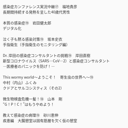
感染症カンファレンス実況中継⑰ 福地貴彦
長期間持続する発熱を呈した40歳代男性
本質の感染症⑲ 岩田健太郎
デジタル化
泣く子も黙る感染対策⑲ 坂本史衣
手指衛生（手指衛生のモニタリング編）
Dr. 岸田の感染症コンサルタントの挑戦⑲ 岸田直樹
新型コロナウイルス（SARS—CoV—2）と感染症コンサルタント
―医療者のパニックを防げ！―
This wormy world〜ようこそ！ 寄生虫の世界へ〜⑲
中村（内山）ふくみ
クドアとサルコシスティス（その2）
微生物検査危機一髪！⑱ 山本 剛
“G！P！C！”はもうやめよう！
教えて感染症の病理⑲ 砂川恵伸
疾患編 大腸憩室は固有筋層を欠く仮の憩室