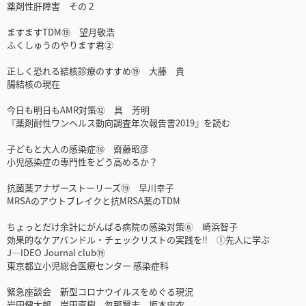
薬剤性肝障害 その２
ますますTDM⑲ 望月敬浩
ふくしゅうのやります君②
正しく恐れる結核診療のすすめ⑲ 大藤 貴
腸結核の現在
今日も明日もAMR対策⑫ 具 芳明
『薬剤耐性ワンヘルス動向調査年次報告書2019』を読む
子どもと大人の感染症⑱ 齋藤昭彦
小児感染症の専門性をどう高めるか？
抗菌薬アナザーストーリーズ⑲ 早川幸子
MRSAのアウトブレイクと抗MRSA薬のTDM
ちょっとだけ余計にがんばる病院の感染対策⑥ 崎浜智子
効果的なケアバンドル・チェックリストの実践を‼ ①先人に学ぶ
J—IDEO Journal club⑲
東京都立小児総合医療センター 感染症科
緊急座談会 新型コロナウイルスをめぐる現況
岩田健太郎，岸田直樹，忽那賢志，坂本史衣