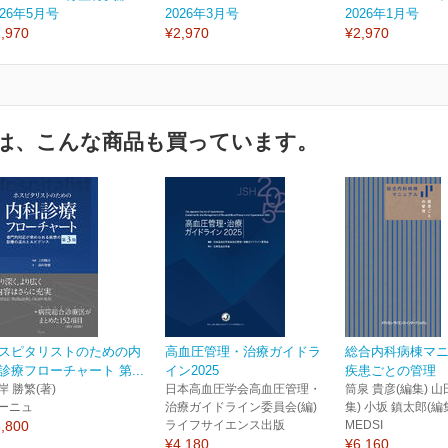
026年5月号
2026年3月号
2026年1月号
,970
¥2,970
¥2,970
は、こんな商品も買っています。
スピタリストのための内
高血圧管理・治療ガイドラ
総合内科病棟マ
診療フローチャート 第...
イン2025
疾患ごとの管理
岸 勝繁(著)
日本高血圧学会高血圧管理・
筒泉 貴彦(編集) 山
ーニュ
治療ガイドライン委員会(編)
集) 小坂 鎮太郎(編
,800
ライフサイエンス出版
MEDSI
¥4,180
¥6,160