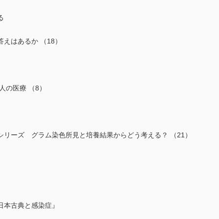
る
えはあるか （18）
人の医療 （8）
シリーズ グラム染色所見と培養結果からどう考える？ （21）
本古典と感染症』