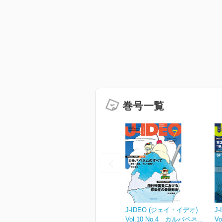
巻号一覧
J-IDEO (ジェイ・イデオ)
J
Vol.10 No.4 カルバペネ...
V