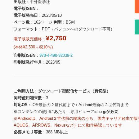
出版社
中外医学社
電子版ISBN
電子版発売日
2023/05/10
ページ数
162ページ
判型
B5判
フォーマット
PDF（パソコンへのダウンロード不可）
¥2,750
電子版販売価格：
(本体¥2,500＋税10％)
印刷版ISBN
978-4-498-92039-2
印刷版発行年月
2023/05
ご利用方法
ダウンロード型配信サービス（買切型）
同時使用端末数
3
対応OS
iOS最新の２世代前まで / Android最新の２世代前まで
※コンテンツの使用にあたり、専用ビューアisho.jpが必要
※Androidは、Android２世代前の端末のうち、国内キャリア経由で販
AQUOS、ARROWS、Nexusなど）にて動作確認しています
必要メモリ容量
388 MB以上