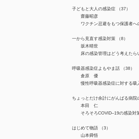
子どもと大人の感染症 （37）
齋藤昭彦
ワクチン忌避をもつ保護者への対応―Mo
一から見直す感染対策 （8）
坂木晴世
床の感染管理はどう考えたらい
呼吸器感染症よもやま話 （38）
倉原 優
慢性呼吸器感染症に対する吸入
ちょっとだけ余計にがんばる病院の
本田 仁
そろそろCOVID–19の感染対
はじめて物語 （3）
山本舜悟