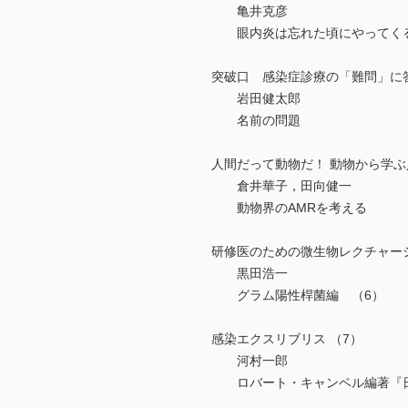
亀井克彦
眼内炎は忘れた頃にやってく
突破口 感染症診療の「難問」に答
岩田健太郎
名前の問題
人間だって動物だ！ 動物から学ぶ
倉井華子，田向健一
動物界のAMRを考える
研修医のための微生物レクチャー
黒田浩一
グラム陽性桿菌編 （6）
感染エクスリブリス （7）
河村一郎
ロバート・キャンベル編著『日