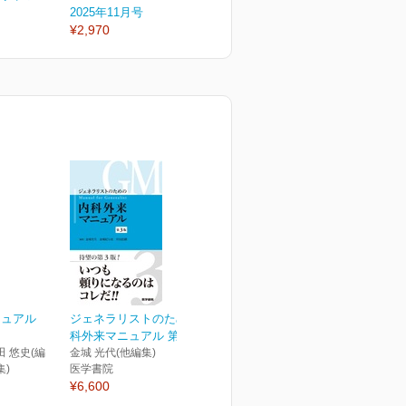
2025年11月号
2025年9月号
2
¥2,970
¥2,970
¥
ニュアル
ジェネラリストのための内
科外来マニュアル 第3版
田 悠史(編
金城 光代(他編集)
集)
医学書院
¥6,600