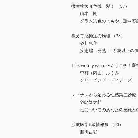
微生物検査危機一髪！ （37）
山本 剛
グラム染色のよもやま話～喀痰
教えて感染症の病理 （38）
砂川恵伸
疾患編 発熱，2系統以上の血
This wormy world〜ようこそ
中村（内山）ふくみ
クリーピング・ディジーズ （
マイナスから始める性感染症診療 
谷崎隆太郎
性についてのあなたの感覚との違いは？ 
渡航医学B級情報局 （33）
勝田吉彰