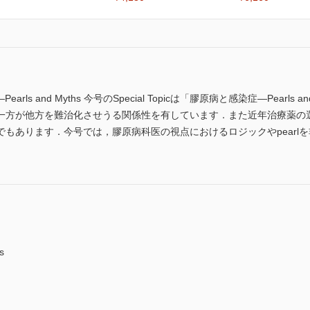
―Pearls and Myths 今号のSpecial Topicは「膠原病と感染症―Pear
一方が他方を難治化させうる関係性を有しています．また近年治療薬の
もあります．今号では，膠原病科医の視点におけるロジックやpearl
s