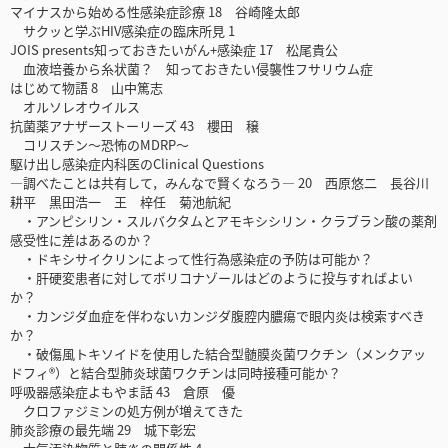
マイナスから始める性感染症診療 18 谷崎隆太郎
サクッと学ぶHIV感染症の臨床所見 1
JOIS presents知っておきたいがん+感染症 17 松尾貴公
血液培養から糸状菌？ 知っておきたい侵襲性フサリウム症
はじめて物語 8 山中篤志
オルソレオウイルス
抗菌薬アナザーストーリーズ 43 櫻田 穣
コリスチン〜恐怖のMDRP〜
駆け出し感染症内科医のClinical Questions
―調べたことは共有して，みんなで賢くなろう― 20 西原悠二 長谷川
耕平 黒田浩一 王 梓任 菊池航紀
・アンピシリン・スルバクタムとアモキシシリン・クラブラン酸の薬剤
感受性に差はあるのか？
・ドキシサイクリンによって性行為感染症の予防は可能か？
・肝硬変患者に対してボリコナゾールはどのように投与すればよい
か？
・カンジダ血症を伴わないカンジダ腹腔内膿瘍で眼内炎は検索すべき
か？
・破傷風トキソイドを使用した結合型髄膜炎菌ワクチン（メンクアッ
ドフィ®）と結合型肺炎球菌ワクチンは同時接種可能か？
呼吸器感染症よもやま話 43 倉原 優
クロファジミンの処方例が増えてきた
肺炎診療の最先端 29 城下彰宏