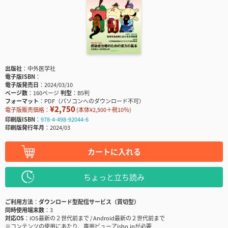
出版社
中外医学社
電子版ISBN
電子版発売日
2024/03/10
ページ数
160ページ
判型
B5判
フォーマット
PDF（パソコンへのダウンロード不可）
¥2,750
電子版販売価格：
(本体¥2,500＋税10％)
印刷版ISBN
978-4-498-92044-6
印刷版発行年月
2024/03
カートに入れる
ちょっと立ち読み
ご利用方法
ダウンロード型配信サービス（買切型）
同時使用端末数
3
対応OS
iOS最新の２世代前まで / Android最新の２世代前まで
※コンテンツの使用にあたり、専用ビューアisho.jpが必要