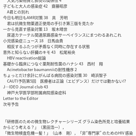
大気汚染物質と肺炎の関係性 4
子どもと大人の感染症 42 齋藤昭彦
A君との別れ
今日も明日もAMR対策 38 具 芳明
君は抗微生物薬適正使用の手引き第三版を見たか
一から見直す感染対策 13 坂木晴世
尿道カテーテル関連尿路感染サーベイランスにまつわるあれこれ
小児感染症ニュース 18 日馬由貴
相反するふたつが矛盾なく同時に存在する状態
意外と知らない肝臓のキモ 43 松尾裕央
HBV reactivation総論
基礎から臨床につなぐ薬剤耐性菌のハナシ 43 西村 翔
Acinetobacter baumanniiの耐性機序 2
ちょっとだけ余計にがんばる病院の感染対策 30 崎浜智子
CAUTI予防第5回 医療者は正論（エビデンス）だけでは動かない⁉
J—IDEO Journal club 43
神戸大学医学部附属病院感染症科
Letter to the Editor
次号予告
「研修医のための微生物レクチャーシリーズ グラム染色所見と培養結果
からどう考える？」（黒田浩一），
「微生物検査危機一髪！」（山本 剛），「非“専門家” のためのHIV 感染