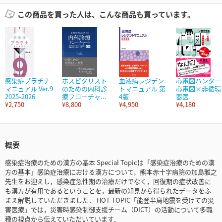
この商品を買った人は、こんな商品も買っています。
感染症プラチナ
ホスピタリスト
血液病レジデン
心電図ハンター
マニュアル Ver.9
のための内科診
トマニュアル 第
心電図×非循環
2025-2026
療フローチャ...
4版
器医
¥2,750
¥8,800
¥4,950
¥4,180
概要
感染症治療のための漢方の基本 Special Topicは「感染症治療のための漢
方の基本」感染症治療における漢方について，熊本赤十字病院の加島雅之
先生をお迎えし，感染症急性期の治療だけでなく，回復期の症状改善に
も漢方が有用であるということを，最新の知見から得られたデータをふ
まえ解説していただきました． HOT TOPIC「能登半島地震を受けての災
害医療」では，災害時感染制御支援チーム（DICT）の活動について多職
種の視点から伝えていただいています．