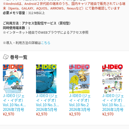
※Androidは、Android２世代前の端末のうち、国内キャリア経由で販売されている端
末（Xperia、GALAXY、AQUOS、ARROWS、Nexusなど）にて動作確認しています
必要メモリ容量
312 MB以上
ご利用方法
アクセス型配信サービス（買切型）
同時使用端末数
1
※インターネット経由でのWEBブラウザによるアクセス参照
※導入・利用方法の詳細は
こちら
巻号一覧
J-IDEO (ジェ
J-IDEO (ジェ
J-IDEO (ジェ
J-IDEO (ジェ
イ・イデオ)
イ・イデオ)
イ・イデオ)
イ・イデオ)
Vol.10 No.4...
Vol.10 No.3...
Vol.10 No.2
Vol.10 No.1...
2026年7月号
2026年5月号
2026年3月号
2026年1月号
¥2,970
¥2,970
¥2,970
¥2,970