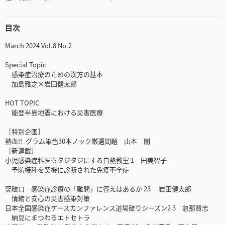
目次
March 2024 Vol.8 No.2
Special Topic
感染症治療のための漢方の基本
加島雅之×岩田健太郎
HOT TOPIC
能登半島地震における災害医療
［特別企画］
熱血!! グラム染色30本ノック厳選問題 山本 剛
［新連載］
小児感染症科医もタジタジにする白熱教室 1 田美智子
予防接種を契機に診断された免疫不全症
突破口 感染症診療の「難問」に答えはあるか 23 岩田健太郎
情緒と安心の災害感染対策
日本全国感染症ケースカンファレンス道場破りシーズン2 3 忽那賢志
納豆にまつわるエトセトラ