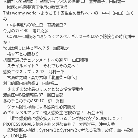
人間だって動物だ！ 動物から学ぶ人の医療 13 倉井華子，田向健一
獣医の抗菌薬適正使用の教育現場
This wormy world〜ようこそ！寄生虫の世界へ〜 43 中村（内山）ふく
み
中枢神経系の寄生虫―有鉤囊虫 2
今月のカビ 40 亀井克彦
COVID—19肺炎に取りつくアスペルギルス―もはや予防投与の時代到来
か？
Youは何しに検査室へ？ 5 加藤弘之
検査室との関わり
抗菌薬選択チェックメイトへの道 31 山田和範
ステイルメイト？ それでもその先へ！
感染エクスリブリス 12 河村一郎
宮島幹之助・高野六郎『北里柴三郎伝』
利己的腸内細菌叢 2 内藤裕二
さまざまな疾患のリスクとなる慢性便秘症
渡航医学B級情報局 37 勝田吉彰
あの手この手のASP 17 枦 秀樹
グラム陰性桿菌による感染性心内膜炎
めざせレベルアップ！輸入感染症 冒険の書 7 石金正裕
世界で爆発的に感染拡大しているデング熱の疫学を理解しよう！
PROFESSIONALS 総合内科×感染症科 7 大西崇平，沖中友秀
鑑別診断の挑戦：System 1とSystem 2で考える発熱，皮疹，血小板減
少，LDH上昇